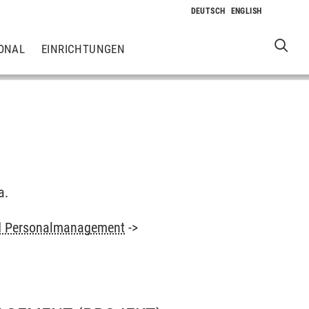
ONAL
EINRICHTUNGEN
a.
nd Personalmanagement
->