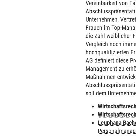
Vereinbarkeit von Fam
Abschlusspräsentatio
Unternehmen, Vertrete
Frauen im Top-Manage
die Zahl weiblicher
Vergleich noch immer
hochqualifizierten F
AG definiert diese P
Management zu erhöh
Maßnahmen entwickel
Abschlusspräsentatio
soll dem Unternehme
Wirtschaftsrec
Wirtschaftsrec
Leuphana Bach
Personalmanag