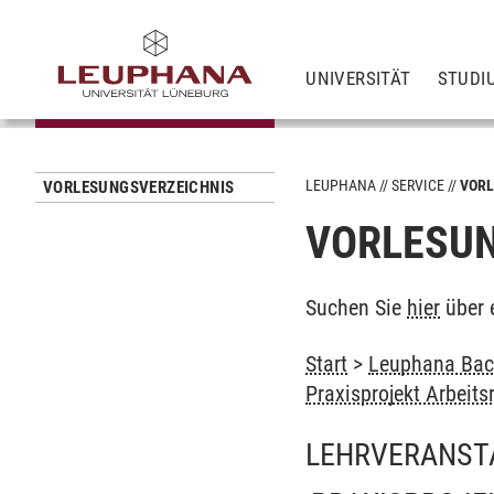
UNIVERSITÄT
STUDI
LEUPHANA
SERVICE
VORL
VORLESUNGSVERZEICHNIS
VORLESUN
Suchen Sie
hier
über 
Start
>
Leuphana Bach
Praxisprojekt Arbei
LEHRVERANST