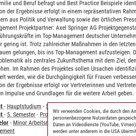
ilie und Beruf befragt und Best Practice Beispiele identi
n der Ergebnisse erfolgt in einem repräsentativen Rahm
rn aus Politik und Verwaltung sowie der örtlichen Presse.
ment Projektpartner: Axel Springer AG Projektgegenstan
 Führungskräfte im Top-Management deutscher Unternehm
 gering ist. Trotz zahlreicher Maßnahmen in den letzten
rauen gelungen, bis ins Top-Management aufzusteigen. D
roblematik als zentrales Zukunftsthema mit dem Ziel, de
en. Im Rahmen des Projektes sollen Ursachen identifizi
t werden, wie die Durchgängigkeit für Frauen verbesser
n der Ergebnisse erfolgt vor Vertreterinnen und Vertret
n Impulse und Grundlagen für die weitere Arbeit geben.
ht
-
Hauptstudium
-
Schwerpunkt Personalmanagement und
Wir verwenden Cookies, die durch den An
ht
-
5. Semester
-
Projekt
personenbezogene Nutzerdaten gespeich
elor
-
Minor Arbeitsrecht und Personalmanagement
-
Pra
Daten an Videodienste (YouTube, Vimeo),
ement
werden unter anderem in die USA übermit