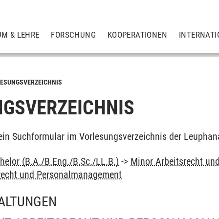
UM & LEHRE
FORSCHUNG
KOOPERATIONEN
INTERNATI
ESUNGSVERZEICHNIS
GSVERZEICHNIS
ein Suchformular im Vorlesungsverzeichnis der Leuphan
elor (B.A./B.Eng./B.Sc./LL.B.)
->
Minor Arbeitsrecht u
tsrecht und Personalmanagement
ALTUNGEN