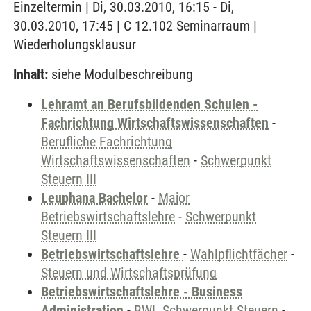
Einzeltermin | Di, 30.03.2010, 16:15 - Di,
30.03.2010, 17:45 | C 12.102 Seminarraum |
Wiederholungsklausur
Inhalt:
siehe Modulbeschreibung
Lehramt an Berufsbildenden Schulen -
Fachrichtung Wirtschaftswissenschaften
-
Berufliche Fachrichtung
Wirtschaftswissenschaften
-
Schwerpunkt
Steuern III
Leuphana Bachelor
-
Major
Betriebswirtschaftslehre
-
Schwerpunkt
Steuern III
Betriebswirtschaftslehre
-
Wahlpflichtfächer
-
Steuern und Wirtschaftsprüfung
Betriebswirtschaftslehre - Business
Administration
-
BWL Schwerpunkt Steuern
-