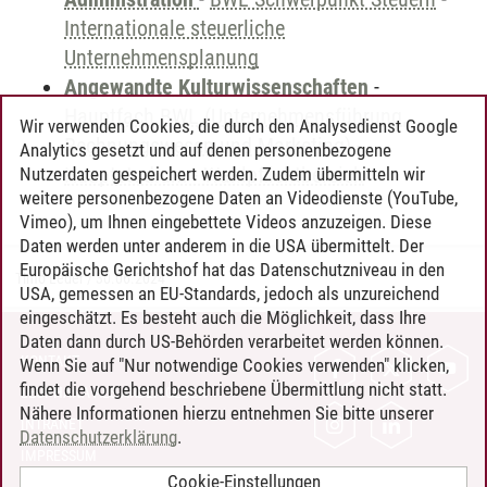
Internationale steuerliche
Unternehmensplanung
Angewandte Kulturwissenschaften
-
Hauptfach BWL (Unternehmensführung,
Wir verwenden Cookies, die durch den Analysedienst Google
Rechnungswesen und Marketing)
-
Analytics gesetzt und auf denen personenbezogene
Hauptstudium - Wahlpflichtbereich
Nutzerdaten gespeichert werden. Zudem übermitteln wir
weitere personenbezogene Daten an Videodienste (YouTube,
Vimeo), um Ihnen eingebettete Videos anzuzeigen. Diese
Daten werden unter anderem in die USA übermittelt. Der
Europäische Gerichtshof hat das Datenschutzniveau in den
Timo Leder
/
30.06.2024
USA, gemessen an EU-Standards, jedoch als unzureichend
eingeschätzt. Es besteht auch die Möglichkeit, dass Ihre
Daten dann durch US-Behörden verarbeitet werden können.
KONTAKT
Wenn Sie auf "Nur notwendige Cookies verwenden" klicken,
findet die vorgehend beschriebene Übermittlung nicht statt.
LEUPHANA ALS ARBEITGEBER
Nähere Informationen hierzu entnehmen Sie bitte unserer
INTRANET
Datenschutzerklärung
.
IMPRESSUM
Cookie-Einstellungen