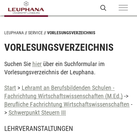
LEUPHANA
SERVICE
VORLESUNGSVERZEICHNIS
VORLESUNGSVERZEICHNIS
Suchen Sie
hier
über ein Suchformular im
Vorlesungsverzeichnis der Leuphana.
Start
>
Lehramt an Berufsbildenden Schulen -
Fachrichtung Wirtschaftswissenschaften (M.Ed.)
->
Berufliche Fachrichtung Wirtschaftswissenschaften
-
>
Schwerpunkt Steuern III
LEHRVERANSTALTUNGEN