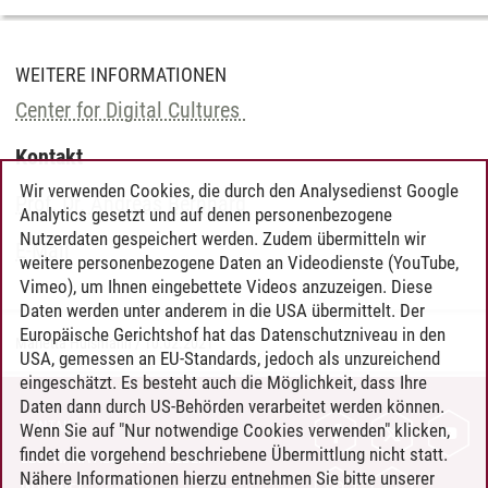
WEITERE INFORMATIONEN
Center for Digital Cultures
Kontakt
Wir verwenden Cookies, die durch den Analysedienst Google
Prof. Dr. Andreas Bernhard
Analytics gesetzt und auf denen personenbezogene
Nutzerdaten gespeichert werden. Zudem übermitteln wir
E-Mail
weitere personenbezogene Daten an Videodienste (YouTube,
Vimeo), um Ihnen eingebettete Videos anzuzeigen. Diese
Daten werden unter anderem in die USA übermittelt. Der
Europäische Gerichtshof hat das Datenschutzniveau in den
Marietta Hülsmann
/
10.02.2021
USA, gemessen an EU-Standards, jedoch als unzureichend
eingeschätzt. Es besteht auch die Möglichkeit, dass Ihre
Daten dann durch US-Behörden verarbeitet werden können.
KONTAKT
Wenn Sie auf "Nur notwendige Cookies verwenden" klicken,
findet die vorgehend beschriebene Übermittlung nicht statt.
LEUPHANA ALS ARBEITGEBER
Nähere Informationen hierzu entnehmen Sie bitte unserer