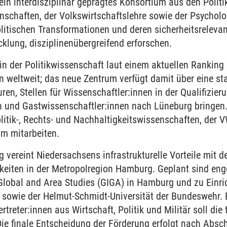
in interdisziplinär geprägtes Konsortium aus den Politik
nschaften, der Volkswirtschaftslehre sowie der Psycholo
litischen Transformationen und deren sicherheitsrelevan
cklung, disziplinenübergreifend erforschen.
in der Politikwissenschaft laut einem aktuellen Ranking
 weltweit; das neue Zentrum verfügt damit über eine sta
ren, Stellen für Wissenschaftler:innen in der Qualifizie
 und Gastwissenschaftler:innen nach Lüneburg bringen.
itik-, Rechts- und Nachhaltigkeitswissenschaften, der 
m mitarbeiten.
 vereint Niedersachsens infrastrukturelle Vorteile mit de
eiten in der Metropolregion Hamburg. Geplant sind en
 Global and Area Studies (GIGA) in Hamburg und zu Einri
l sowie der Helmut-Schmidt-Universität der Bundeswehr. 
rtreter:innen aus Wirtschaft, Politik und Militär soll di
Die finale Entscheidung der Förderung erfolgt nach Abs