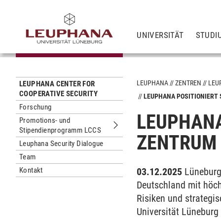
UNIVERSITÄT
STUDI
LEUPHANA
ZENTREN
LEU
LEUPHANA CENTER FOR
COOPERATIVE SECURITY
LEUPHANA POSITIONIERT 
Forschung
LEUPHANA
Promotions- und
Stipendienprogramm LCCS
Untermenu Promotions- und Stipen
ZENTRUM 
Leuphana Security Dialogue
Team
Kontakt
03.12.2025
Lüneburg/
Deutschland mit höchs
Risiken und strategi
Universität Lüneburg