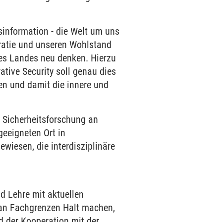
sinformation - die Welt um uns
atie und unseren Wohlstand
res Landes neu denken. Hierzu
tive Security soll genau dies
en und damit die innere und
r: Sicherheitsforschung an
 geeigneten Ort in
wiesen, die interdisziplinäre
nd Lehre mit aktuellen
 an Fachgrenzen Halt machen,
d der Kooperation mit der