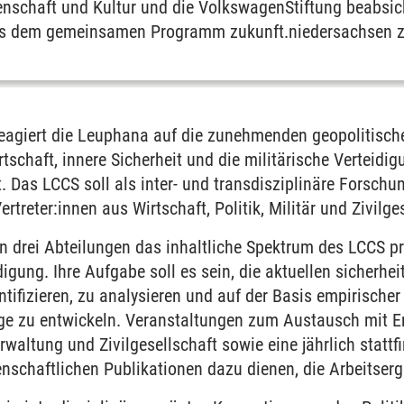
nschaft und Kultur und die VolkswagenStiftung beabsicht
aus dem gemeinsamen Programm zukunft.niedersachsen z
reagiert die Leuphana auf die zunehmenden geopolitisc
schaft, innere Sicherheit und die militärische Verteidi
 Das LCCS soll als inter- und transdisziplinäre Forschu
rtreter:innen aus Wirtschaft, Politik, Militär und Zivil
n drei Abteilungen das inhaltliche Spektrum des LCCS pr
digung. Ihre Aufgabe soll es sein, die aktuellen sicherh
ntifizieren, zu analysieren und auf der Basis empirische
 zu entwickeln. Veranstaltungen zum Austausch mit En
Verwaltung und Zivilgesellschaft sowie eine jährlich stat
schaftlichen Publikationen dazu dienen, die Arbeitserg