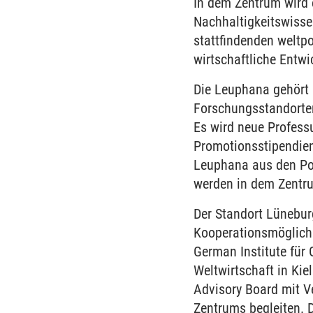
In dem Zentrum wird e
Nachhaltigkeitswisse
stattfindenden weltpo
wirtschaftliche Entwi
Die Leuphana gehört 
Forschungsstandorten
Es wird neue Professu
Promotionsstipendien
Leuphana aus den Pol
werden in dem Zentru
Der Standort Lüneburg
Kooperationsmöglichk
German Institute für
Weltwirtschaft in Kie
Advisory Board mit Ve
Zentrums begleiten. 