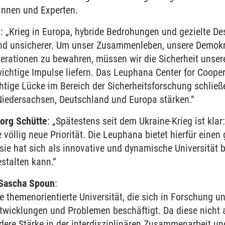
innen und Experten.
s
: „Krieg in Europa, hybride Bedrohungen und gezielte De
d unsicherer. Um unser Zusammenleben, unsere Demokr
nerationen zu bewahren, müssen wir die Sicherheit unse
chtige Impulse liefern. Das Leuphana Center for Coopera
chtige Lücke im Bereich der Sicherheitsforschung schließ
 Niedersachsen, Deutschland und Europa stärken.“
eorg Schütte
: „Spätestens seit dem Ukraine-Krieg ist kla
 völlig neue Priorität. Die Leuphana bietet hierfür einen
ie hat sich als innovative und dynamische Universität be
estalten kann.“
 Sascha Spoun
:
e themenorientierte Universität, die sich in Forschung u
ntwicklungen und Problemen beschäftigt. Da diese nicht
dere Stärke in der interdisziplinären Zusammenarbeit un