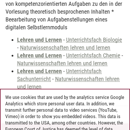
von kompetenzorientierten Aufgaben zu den in der
Vorlesung theoretisch besprochenen Inhalten *
Beearbeitung von Aufgabenstellungen eines
digitalen Selbstlernmoduls
Lehren und Lernen
-
Unterrichtsfach Biologie
-
Naturwissenschaften lehren und lernen
Lehren und Lernen
-
Unterrichtsfach Chemie
-
Naturwissenschaften lehren und lernen
Lehren und Lernen
-
Unterrichtsfach
Sachunterricht
-
Naturwissenschaften lehren
und lernen
We use cookies that are used by the analytics service Google
Analytics which store personal user data. In addition, we
transmit further personal data to video services (YouTube,
Andreea Tribel
/
30.06.2024
Vimeo) in order to show you embedded videos. This data is
transmitted to the USA, among other countries. However, the
European Court of Justice has deemed the level of data