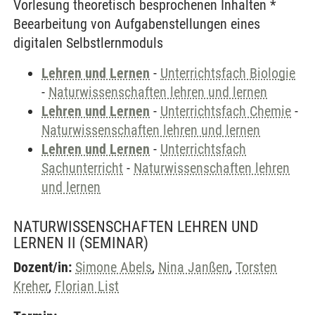
Vorlesung theoretisch besprochenen Inhalten *
Beearbeitung von Aufgabenstellungen eines
digitalen Selbstlernmoduls
Lehren und Lernen
-
Unterrichtsfach Biologie
-
Naturwissenschaften lehren und lernen
Lehren und Lernen
-
Unterrichtsfach Chemie
-
Naturwissenschaften lehren und lernen
Lehren und Lernen
-
Unterrichtsfach
Sachunterricht
-
Naturwissenschaften lehren
und lernen
NATURWISSENSCHAFTEN LEHREN UND
LERNEN II
(SEMINAR)
Dozent/in:
Simone Abels
,
Nina Janßen
,
Torsten
Kreher
,
Florian List