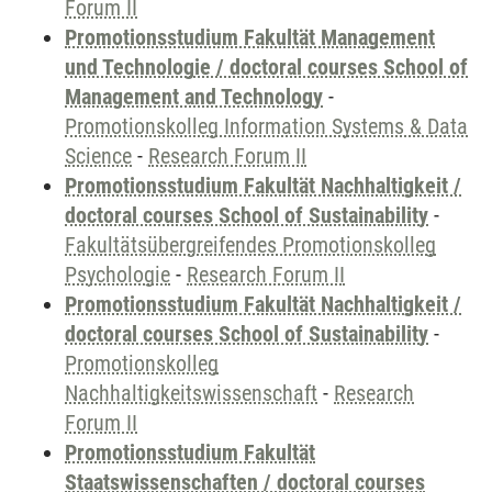
Forum II
Promotionsstudium Fakultät Management
und Technologie / doctoral courses School of
Management and Technology
-
Promotionskolleg Information Systems & Data
Science
-
Research Forum II
Promotionsstudium Fakultät Nachhaltigkeit /
doctoral courses School of Sustainability
-
Fakultätsübergreifendes Promotionskolleg
Psychologie
-
Research Forum II
Promotionsstudium Fakultät Nachhaltigkeit /
doctoral courses School of Sustainability
-
Promotionskolleg
Nachhaltigkeitswissenschaft
-
Research
Forum II
Promotionsstudium Fakultät
Staatswissenschaften / doctoral courses