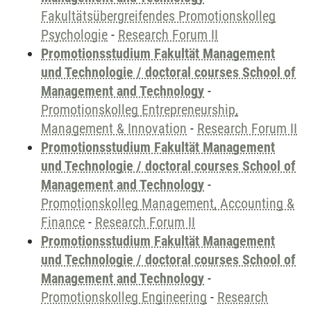
Fakultätsübergreifendes Promotionskolleg
Psychologie
-
Research Forum II
Promotionsstudium Fakultät Management
und Technologie / doctoral courses School of
Management and Technology
-
Promotionskolleg Entrepreneurship,
Management & Innovation
-
Research Forum II
Promotionsstudium Fakultät Management
und Technologie / doctoral courses School of
Management and Technology
-
Promotionskolleg Management, Accounting &
Finance
-
Research Forum II
Promotionsstudium Fakultät Management
und Technologie / doctoral courses School of
Management and Technology
-
Promotionskolleg Engineering
-
Research