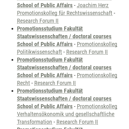
School of Public Affairs
-
Joachim Herz
Promotionskolleg für Rechtswissenschaft
-
Research Forum II
Promotionsstudium Fakultät
Staatswissenschaften / doctoral courses
School of Public Affairs
-
Promotionskolleg
Politikwissenschaft
-
Research Forum II
Promotionsstudium Fakultät
Staatswissenschaften / doctoral courses
School of Public Affairs
-
Promotionskolleg
Recht
-
Research Forum II
Promotionsstudium Fakultät
Staatswissenschaften / doctoral courses
School of Public Affairs
-
Promotionskolleg
Verhaltensökonomik und gesellschaftliche
Transformation
-
Research Forum II