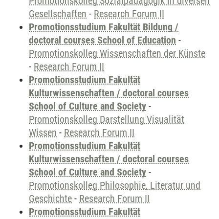
Promotionskolleg Sozialpädagogik in diversen
Gesellschaften
-
Research Forum II
Promotionsstudium Fakultät Bildung /
doctoral courses School of Education
-
Promotionskolleg Wissenschaften der Künste
-
Research Forum II
Promotionsstudium Fakultät
Kulturwissenschaften / doctoral courses
School of Culture and Society
-
Promotionskolleg Darstellung Visualität
Wissen
-
Research Forum II
Promotionsstudium Fakultät
Kulturwissenschaften / doctoral courses
School of Culture and Society
-
Promotionskolleg Philosophie, Literatur und
Geschichte
-
Research Forum II
Promotionsstudium Fakultät