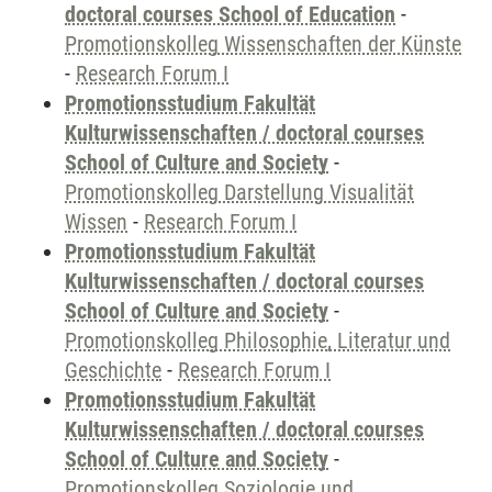
doctoral courses School of Education
-
Promotionskolleg Wissenschaften der Künste
-
Research Forum I
Promotionsstudium Fakultät
Kulturwissenschaften / doctoral courses
School of Culture and Society
-
Promotionskolleg Darstellung Visualität
Wissen
-
Research Forum I
Promotionsstudium Fakultät
Kulturwissenschaften / doctoral courses
School of Culture and Society
-
Promotionskolleg Philosophie, Literatur und
Geschichte
-
Research Forum I
Promotionsstudium Fakultät
Kulturwissenschaften / doctoral courses
School of Culture and Society
-
Promotionskolleg Soziologie und