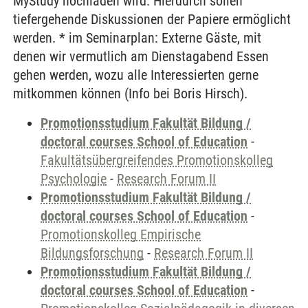
MyStudy hochladen wird. Hierdurch sollen
tiefergehende Diskussionen der Papiere ermöglicht
werden. * im Seminarplan: Externe Gäste, mit
denen wir vermutlich am Dienstagabend Essen
gehen werden, wozu alle Interessierten gerne
mitkommen können (Info bei Boris Hirsch).
Promotionsstudium Fakultät Bildung /
doctoral courses School of Education
-
Fakultätsübergreifendes Promotionskolleg
Psychologie
-
Research Forum II
Promotionsstudium Fakultät Bildung /
doctoral courses School of Education
-
Promotionskolleg Empirische
Bildungsforschung
-
Research Forum II
Promotionsstudium Fakultät Bildung /
doctoral courses School of Education
-