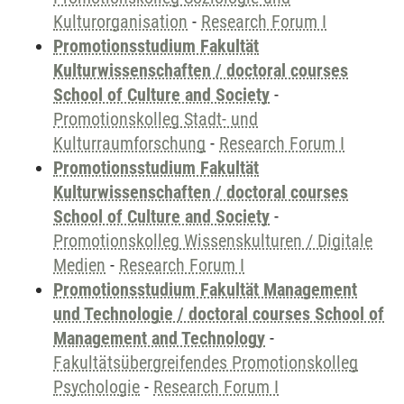
Kulturorganisation
-
Research Forum I
Promotionsstudium Fakultät
Kulturwissenschaften / doctoral courses
School of Culture and Society
-
Promotionskolleg Stadt- und
Kulturraumforschung
-
Research Forum I
Promotionsstudium Fakultät
Kulturwissenschaften / doctoral courses
School of Culture and Society
-
Promotionskolleg Wissenskulturen / Digitale
Medien
-
Research Forum I
Promotionsstudium Fakultät Management
und Technologie / doctoral courses School of
Management and Technology
-
Fakultätsübergreifendes Promotionskolleg
Psychologie
-
Research Forum I