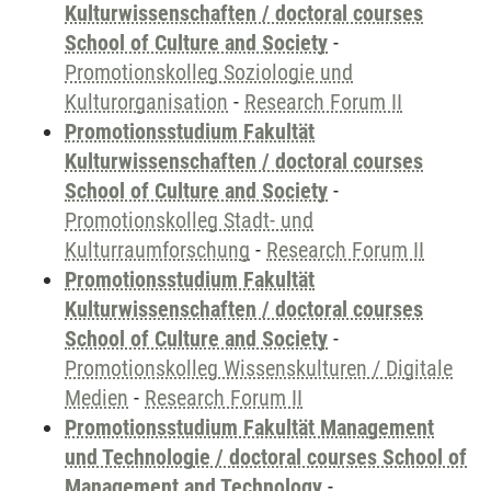
Kulturwissenschaften / doctoral courses
School of Culture and Society
-
Promotionskolleg Soziologie und
Kulturorganisation
-
Research Forum II
Promotionsstudium Fakultät
Kulturwissenschaften / doctoral courses
School of Culture and Society
-
Promotionskolleg Stadt- und
Kulturraumforschung
-
Research Forum II
Promotionsstudium Fakultät
Kulturwissenschaften / doctoral courses
School of Culture and Society
-
Promotionskolleg Wissenskulturen / Digitale
Medien
-
Research Forum II
Promotionsstudium Fakultät Management
und Technologie / doctoral courses School of
Management and Technology
-