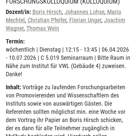
FORSCHUNGSKOLLOQUIUM
(KOLLOQUIUM)
Dozent/in:
Boris Hirsch
,
Johannes Lohse
,
Mario
Mechtel
,
Christian Pfeifer
,
Florian Unger
,
Joachim
Wagner
,
Thomas Wein
Termin:
wöchentlich | Dienstag | 12:15 - 13:45 | 06.04.2026
- 10.07.2026 | C 5.019 Seminarraum | Bitte Raum in
Nähe zum Institut für VWL (Gebäude 4) zuweisen.
Danke!
Inhalt:
Vorträge zu laufenden Forschungsarbeiten
von Promovierenden und Wissenschaftlern des
Instituts sowie von auswärtigen Gästen. Die
Referenten sollten möglichst min. eine Woche vor
dem Vortrag ihr Papier an Boris Hirsch schicken,
der es dann für alle Teilnehmer zugänglich in