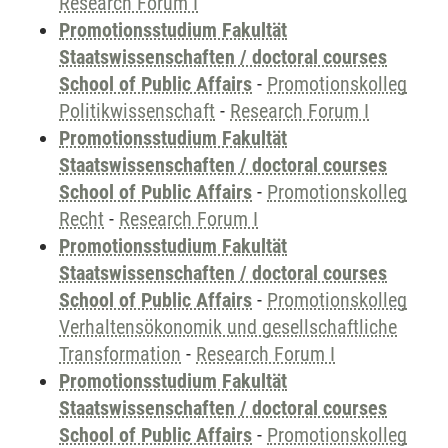
Research Forum I
Promotionsstudium Fakultät
Staatswissenschaften / doctoral courses
School of Public Affairs
-
Promotionskolleg
Politikwissenschaft
-
Research Forum I
Promotionsstudium Fakultät
Staatswissenschaften / doctoral courses
School of Public Affairs
-
Promotionskolleg
Recht
-
Research Forum I
Promotionsstudium Fakultät
Staatswissenschaften / doctoral courses
School of Public Affairs
-
Promotionskolleg
Verhaltensökonomik und gesellschaftliche
Transformation
-
Research Forum I
Promotionsstudium Fakultät
Staatswissenschaften / doctoral courses
School of Public Affairs
-
Promotionskolleg