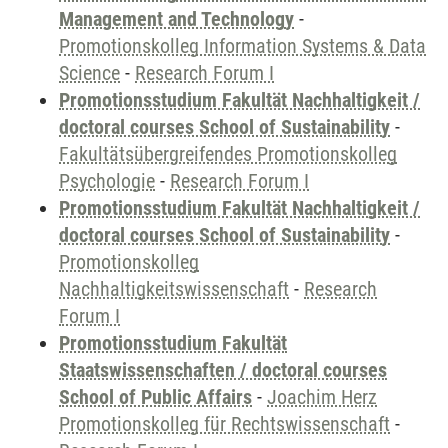
Management and Technology
-
Promotionskolleg Information Systems & Data
Science
-
Research Forum I
Promotionsstudium Fakultät Nachhaltigkeit /
doctoral courses School of Sustainability
-
Fakultätsübergreifendes Promotionskolleg
Psychologie
-
Research Forum I
Promotionsstudium Fakultät Nachhaltigkeit /
doctoral courses School of Sustainability
-
Promotionskolleg
Nachhaltigkeitswissenschaft
-
Research
Forum I
Promotionsstudium Fakultät
Staatswissenschaften / doctoral courses
School of Public Affairs
-
Joachim Herz
Promotionskolleg für Rechtswissenschaft
-