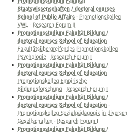
Promotionsstudium Fakultät
Staatswissenschaften / doctoral courses
School of Public Affairs
-
Promotionskolleg
VWL
-
Research Forum II
Promotionsstudium Fakultät Bildung /
doctoral courses School of Education
-
Fakultätsübergreifendes Promotionskolleg
Psychologie
-
Research Forum I
Promotionsstudium Fakultät Bildung /
doctoral courses School of Education
-
Promotionskolleg Empirische
Bildungsforschung
-
Research Forum I
Promotionsstudium Fakultät Bildung /
doctoral courses School of Education
-
Promotionskolleg Sozialpädagogik in diversen
Gesellschaften
-
Research Forum I
Promotionsstudium Fakultät Bildung /