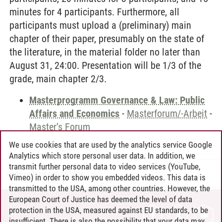
minutes for 4 participants. Furthermore, all
participants must upload a (preliminary) main
chapter of their paper, presumably on the state of
the literature, in the material folder no later than
August 31, 24:00. Presentation will be 1/3 of the
grade, main chapter 2/3.
Masterprogramm Governance & Law: Public
Affairs and Economics
-
Masterforum/-Arbeit
-
Master’s Forum
We use cookies that are used by the analytics service Google
Analytics which store personal user data. In addition, we
transmit further personal data to video services (YouTube,
Andreea Tribel
/
30.06.2024
Vimeo) in order to show you embedded videos. This data is
transmitted to the USA, among other countries. However, the
European Court of Justice has deemed the level of data
protection in the USA, measured against EU standards, to be
CONTACT
insufficient. There is also the possibility that your data may