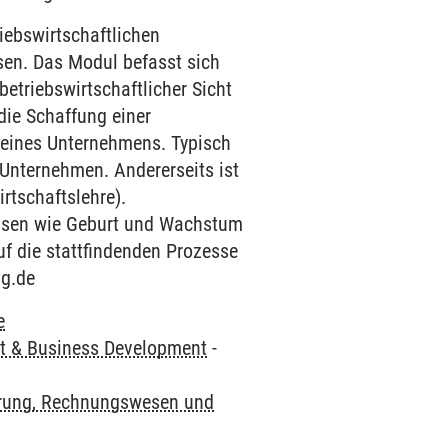
iebswirtschaftlichen
en. Das Modul befasst sich
triebswirtschaftlicher Sicht
die Schaffung einer
 eines Unternehmens. Typisch
 Unternehmen. Andererseits ist
rtschaftslehre).
hasen wie Geburt und Wachstum
uf die stattfindenden Prozesse
lg.de
e
 & Business Development
-
rung, Rechnungswesen und