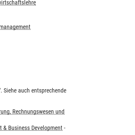
irtschaftslehre
smanagement
. Siehe auch entsprechende
rung, Rechnungswesen und
 & Business Development
-