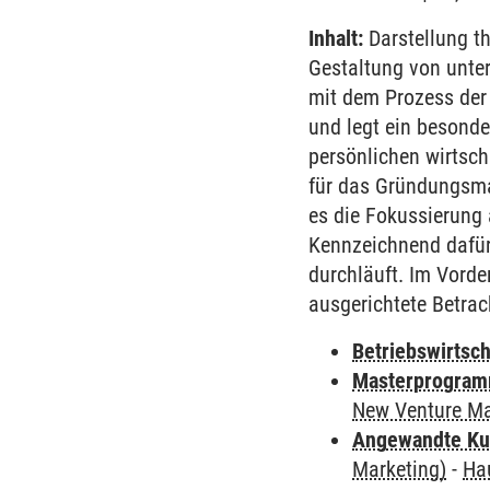
Inhalt:
Darstellung th
Gestaltung von unte
mit dem Prozess der
und legt ein besonde
persönlichen wirtsc
für das Gründungsman
es die Fokussierung 
Kennzeichnend dafür
durchläuft. Im Vorde
ausgerichtete Betra
Betriebswirtsc
Masterprogram
New Venture M
Angewandte Ku
Marketing)
-
Ha