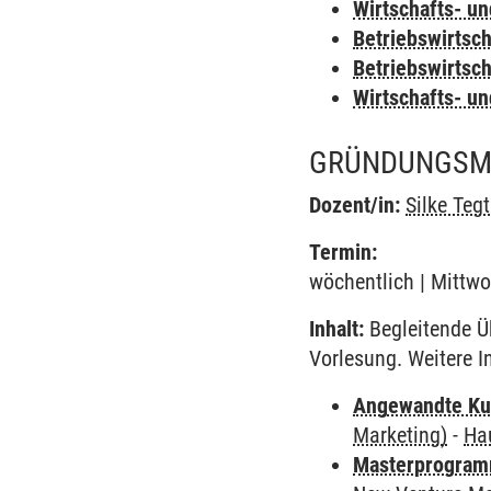
Wirtschafts- u
Betriebswirtsc
Betriebswirtsc
Wirtschafts- u
GRÜNDUNGSM
Dozent/in:
Silke Teg
Termin:
wöchentlich | Mittwo
Inhalt:
Begleitende Ü
Vorlesung. Weitere 
Angewandte Ku
Marketing)
-
Ha
Masterprogram