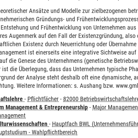
eoretischer Ansätze und Modelle zur zielbezogenen betr
rnehmerischen Gründungs- und Frühentwicklungsprozess
 Entstehung und Frühentwicklung von Unternehmen aus be
res Augenmerk auf den Fall der Existenzgründung, also 
haftlichen Existenz durch Neuerrichtung oder Übernahme
agement ist einerseits eine integrative Sichtweise auf
auf die Genese des Unternehmens (genetische Betriebswi
 ist die Überlegung, dass das Unternehmen typische P
rgrund der Analyse steht deshalb oft eine dynamische, a
chtung. Weitere Informationen: s. Aushang bzw. www.gm
haftslehre
-
Pflichtfächer
-
82000 Betriebswirtschaftslehr
m Management & Entrepreneurship
-
Major Management
anagement
lturwissenschaften
-
Hauptfach BWL (Unternehmensfüh
uptstudium - Wahlpflichtbereich