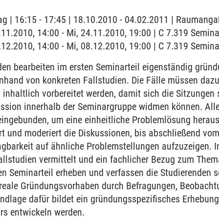
ag | 16:15 - 17:45 | 18.10.2010 - 04.02.2011 | Raumanga
4.11.2010, 14:00 - Mi, 24.11.2010, 19:00 | C 7.319 Semin
8.12.2010, 14:00 - Mi, 08.12.2010, 19:00 | C 7.319 Semin
den bearbeiten im ersten Seminarteil eigenständig grü
nhand von konkreten Fallstudien. Die Fälle müssen dazu
 inhaltlich vorbereitet werden, damit sich die Sitzungen 
ussion innerhalb der Seminargruppe widmen können. All
eingebunden, um eine einheitliche Problemlösung heraus
ert und moderiert die Diskussionen, bis abschließend vom
agbarkeit auf ähnliche Problemstellungen aufzuzeigen. I
 Fallstudien vermittelt und ein fachlicher Bezug zum 
ten Seminarteil erheben und verfassen die Studierenden se
 reale Gründungsvorhaben durch Befragungen, Beobacht
undlage dafür bildet ein gründungsspezifisches Erhebun
rs entwickeln werden.