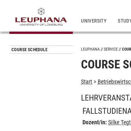
UNIVERSITY
STUD
LEUPHANA
SERVICE
COUR
COURSE SCHEDULE
COURSE S
Start
>
Betriebswirtsc
LEHRVERANST
FALLSTUDIEN
Dozent/in:
Silke Teg