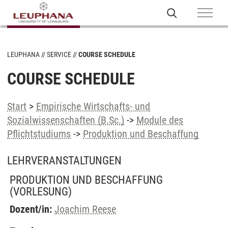
LEUPHANA
SERVICE
COURSE SCHEDULE
COURSE SCHEDULE
Start
>
Empirische Wirtschafts- und
Sozialwissenschaften (B.Sc.)
->
Module des
Pflichtstudiums
->
Produktion und Beschaffung
LEHRVERANSTALTUNGEN
PRODUKTION UND BESCHAFFUNG
(VORLESUNG)
Dozent/in:
Joachim Reese