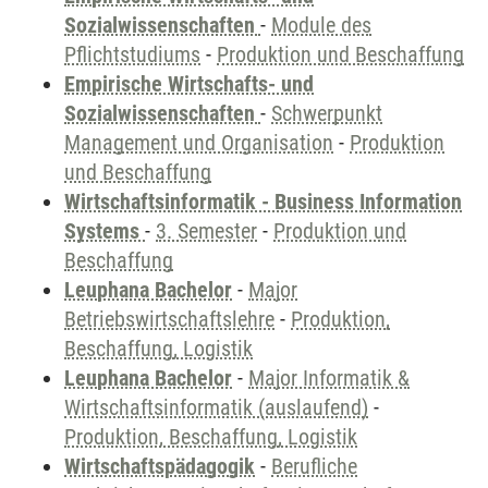
Sozialwissenschaften
-
Module des
Pflichtstudiums
-
Produktion und Beschaffung
Empirische Wirtschafts- und
Sozialwissenschaften
-
Schwerpunkt
Management und Organisation
-
Produktion
und Beschaffung
Wirtschaftsinformatik - Business Information
Systems
-
3. Semester
-
Produktion und
Beschaffung
Leuphana Bachelor
-
Major
Betriebswirtschaftslehre
-
Produktion,
Beschaffung, Logistik
Leuphana Bachelor
-
Major Informatik &
Wirtschaftsinformatik (auslaufend)
-
Produktion, Beschaffung, Logistik
Wirtschaftspädagogik
-
Berufliche