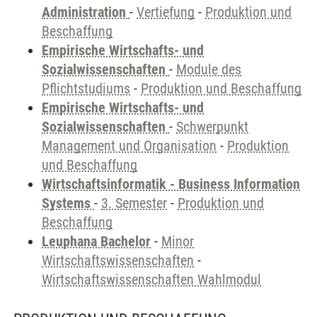
Administration
-
Vertiefung
-
Produktion und
Beschaffung
Empirische Wirtschafts- und
Sozialwissenschaften
-
Module des
Pflichtstudiums
-
Produktion und Beschaffung
Empirische Wirtschafts- und
Sozialwissenschaften
-
Schwerpunkt
Management und Organisation
-
Produktion
und Beschaffung
Wirtschaftsinformatik - Business Information
Systems
-
3. Semester
-
Produktion und
Beschaffung
Leuphana Bachelor
-
Minor
Wirtschaftswissenschaften
-
Wirtschaftswissenschaften Wahlmodul