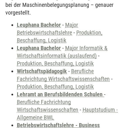
bei der Maschinenbelegungsplanung – genauer
vorgestellt.
Leuphana Bachelor
-
Major
Betriebswirtschaftslehre
-
Produktion,
Beschaffung, Logistik
Leuphana Bachelor
-
Major Informatik &
Wirtschaftsinformatik (auslaufend)
-
Produktion, Beschaffung, Logistik
Wirtschaftspädagogik
-
Berufliche
Fachrichtung Wirtschaftswissenschaften
-
Produktion, Beschaffung, Logistik
Lehramt an Berufsbildenden Schulen
-
Berufliche Fachrichtung
Wirtschaftswissenschaften
-
Hauptstudium -
Allgemeine BWL
Betriebswirtschaftslehre - Business