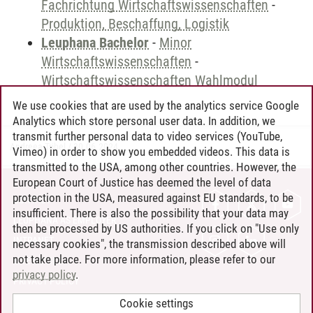
Fachrichtung Wirtschaftswissenschaften
-
Produktion, Beschaffung, Logistik
Leuphana Bachelor
-
Minor
Wirtschaftswissenschaften
-
Wirtschaftswissenschaften Wahlmodul
We use cookies that are used by the analytics service Google
Analytics which store personal user data. In addition, we
transmit further personal data to video services (YouTube,
Andreea Tribel
/
30.06.2024
Vimeo) in order to show you embedded videos. This data is
transmitted to the USA, among other countries. However, the
European Court of Justice has deemed the level of data
protection in the USA, measured against EU standards, to be
CONTACT
insufficient. There is also the possibility that your data may
LEUPHANA AS EMPLOYER
then be processed by US authorities. If you click on "Use only
INTRANET
necessary cookies", the transmission described above will
not take place. For more information, please refer to our
SITE NOTICE
privacy policy
.
PRIVACY POLICY
ACCESSIBILITY
Cookie settings