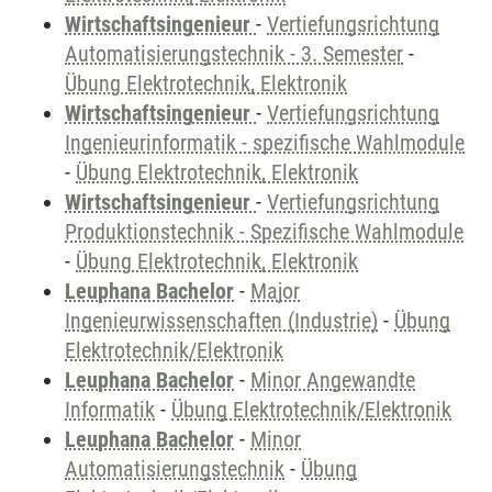
Wirtschaftsingenieur
-
Vertiefungsrichtung
Automatisierungstechnik - 3. Semester
-
Übung Elektrotechnik, Elektronik
Wirtschaftsingenieur
-
Vertiefungsrichtung
Ingenieurinformatik - spezifische Wahlmodule
-
Übung Elektrotechnik, Elektronik
Wirtschaftsingenieur
-
Vertiefungsrichtung
Produktionstechnik - Spezifische Wahlmodule
-
Übung Elektrotechnik, Elektronik
Leuphana Bachelor
-
Major
Ingenieurwissenschaften (Industrie)
-
Übung
Elektrotechnik/Elektronik
Leuphana Bachelor
-
Minor Angewandte
Informatik
-
Übung Elektrotechnik/Elektronik
Leuphana Bachelor
-
Minor
Automatisierungstechnik
-
Übung