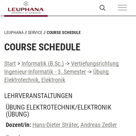
LEUPHANA
SERVICE
COURSE SCHEDULE
COURSE SCHEDULE
Start
>
Informatik (B.Sc.)
->
Vertiefungsrichtung
Ingenieur-Informatik - 3. Semester
->
Übung
Elektrotechnik, Elektronik
LEHRVERANSTALTUNGEN
ÜBUNG ELEKTROTECHNIK/ELEKTRONIK
(ÜBUNG)
Dozent/in:
Hans-Dieter Sträter
,
Andreas Zedler