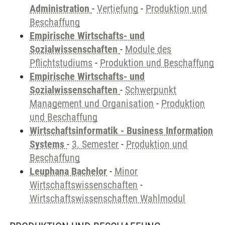
Administration
-
Vertiefung
-
Produktion und
Beschaffung
Empirische Wirtschafts- und
Sozialwissenschaften
-
Module des
Pflichtstudiums
-
Produktion und Beschaffung
Empirische Wirtschafts- und
Sozialwissenschaften
-
Schwerpunkt
Management und Organisation
-
Produktion
und Beschaffung
Wirtschaftsinformatik - Business Information
Systems
-
3. Semester
-
Produktion und
Beschaffung
Leuphana Bachelor
-
Minor
Wirtschaftswissenschaften
-
Wirtschaftswissenschaften Wahlmodul