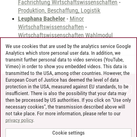
Fachrichtung Wirtschaftswissenschaften
-
Produktion, Beschaffung, Logistik
Leuphana Bachelor
-
Minor
Wirtschaftswissenschaften
-
Wirtschaftswissenschaften Wahlmodul
We use cookies that are used by the analytics service Google
Analytics which store personal user data. In addition, we
transmit further personal data to video services (YouTube,
Andreea Tribel
/
30.06.2024
Vimeo) in order to show you embedded videos. This data is
transmitted to the USA, among other countries. However, the
European Court of Justice has deemed the level of data
protection in the USA, measured against EU standards, to be
CONTACT
insufficient. There is also the possibility that your data may
LEUPHANA AS EMPLOYER
then be processed by US authorities. If you click on "Use only
INTRANET
necessary cookies", the transmission described above will
not take place. For more information, please refer to our
SITE NOTICE
privacy policy
.
PRIVACY POLICY
ACCESSIBILITY
Cookie settings