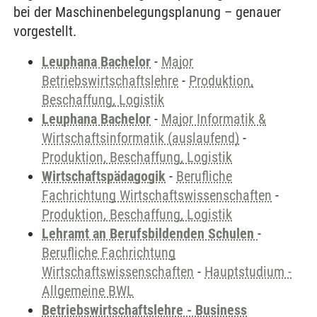
bei der Maschinenbelegungsplanung – genauer
vorgestellt.
Leuphana Bachelor
-
Major
Betriebswirtschaftslehre
-
Produktion,
Beschaffung, Logistik
Leuphana Bachelor
-
Major Informatik &
Wirtschaftsinformatik (auslaufend)
-
Produktion, Beschaffung, Logistik
Wirtschaftspädagogik
-
Berufliche
Fachrichtung Wirtschaftswissenschaften
-
Produktion, Beschaffung, Logistik
Lehramt an Berufsbildenden Schulen
-
Berufliche Fachrichtung
Wirtschaftswissenschaften
-
Hauptstudium -
Allgemeine BWL
Betriebswirtschaftslehre - Business