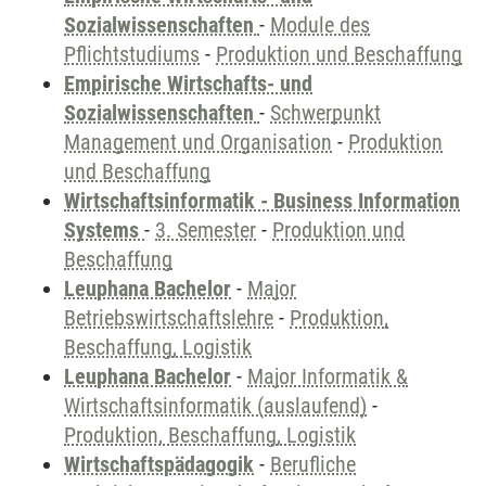
Sozialwissenschaften
-
Module des
Pflichtstudiums
-
Produktion und Beschaffung
Empirische Wirtschafts- und
Sozialwissenschaften
-
Schwerpunkt
Management und Organisation
-
Produktion
und Beschaffung
Wirtschaftsinformatik - Business Information
Systems
-
3. Semester
-
Produktion und
Beschaffung
Leuphana Bachelor
-
Major
Betriebswirtschaftslehre
-
Produktion,
Beschaffung, Logistik
Leuphana Bachelor
-
Major Informatik &
Wirtschaftsinformatik (auslaufend)
-
Produktion, Beschaffung, Logistik
Wirtschaftspädagogik
-
Berufliche