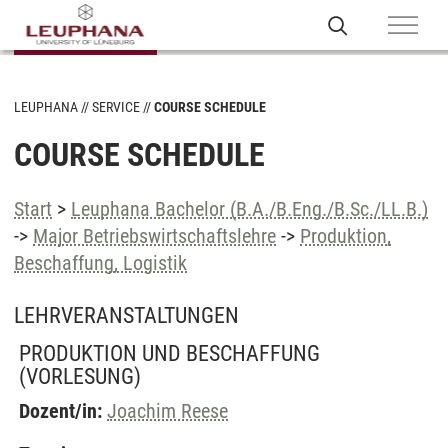
LEUPHANA
SERVICE
COURSE SCHEDULE
COURSE SCHEDULE
Start
>
Leuphana Bachelor (B.A./B.Eng./B.Sc./LL.B.)
->
Major Betriebswirtschaftslehre
->
Produktion,
Beschaffung, Logistik
LEHRVERANSTALTUNGEN
PRODUKTION UND BESCHAFFUNG
(VORLESUNG)
Dozent/in:
Joachim Reese