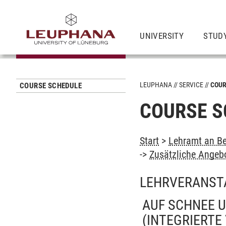
UNIVERSITY
STUD
LEUPHANA
SERVICE
COUR
COURSE SCHEDULE
COURSE S
Start
>
Lehramt an Be
->
Zusätzliche Angeb
LEHRVERANST
AUF SCHNEE U
(INTEGRIERTE