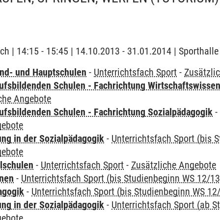
ch | 14:15 - 15:45 | 14.10.2013 - 31.01.2014 | Sporthalle
nd- und Hauptschulen
-
Unterrichtsfach Sport
-
Zusätzli
ufsbildenden Schulen - Fachrichtung Wirtschaftswisse
iche Angebote
ufsbildenden Schulen - Fachrichtung Sozialpädagogik
gebote
ung in der Sozialpädagogik
-
Unterrichtsfach Sport (bis
gebote
lschulen
-
Unterrichtsfach Sport
-
Zusätzliche Angebote
rnen
-
Unterrichtsfach Sport (bis Studienbeginn WS 12/13
agogik
-
Unterrichtsfach Sport (bis Studienbeginn WS 12
ung in der Sozialpädagogik
-
Unterrichtsfach Sport (ab 
gebote