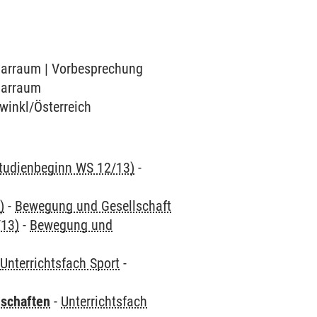
inarraum | Vorbesprechung
inarraum
uwinkl/Österreich
 Studienbeginn WS 12/13)
-
)
-
Bewegung und Gesellschaft
/13)
-
Bewegung und
-
Unterrichtsfach Sport
-
nschaften
-
Unterrichtsfach