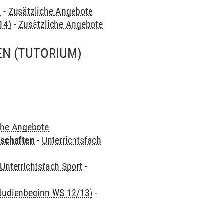
)
-
Zusätzliche Angebote
14)
-
Zusätzliche Angebote
EN
(TUTORIUM)
che Angebote
nschaften
-
Unterrichtsfach
-
Unterrichtsfach Sport
-
 Studienbeginn WS 12/13)
-