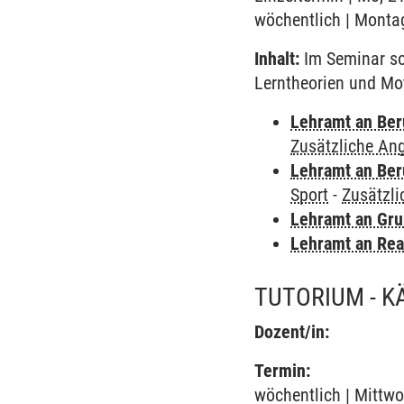
wöchentlich | Montag
Inhalt:
Im Seminar sol
Lerntheorien und Mot
Lehramt an Ber
Zusätzliche An
Lehramt an Ber
Sport
-
Zusätzl
Lehramt an Gru
Lehramt an Rea
TUTORIUM - 
Dozent/in:
Termin:
wöchentlich | Mittwo