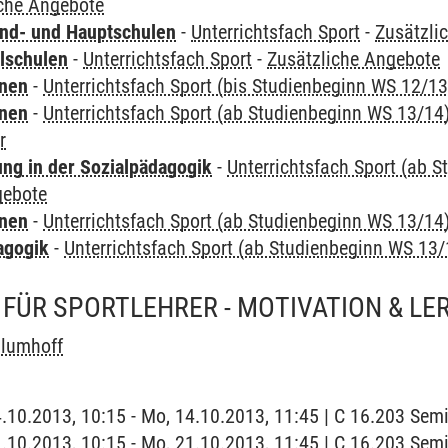
iche Angebote
nd- und Hauptschulen
-
Unterrichtsfach Sport
-
Zusätzli
lschulen
-
Unterrichtsfach Sport
-
Zusätzliche Angebote
rnen
-
Unterrichtsfach Sport (bis Studienbeginn WS 12/13
rnen
-
Unterrichtsfach Sport (ab Studienbeginn WS 13/14
r
ung in der Sozialpädagogik
-
Unterrichtsfach Sport (ab 
gebote
rnen
-
Unterrichtsfach Sport (ab Studienbeginn WS 13/14
agogik
-
Unterrichtsfach Sport (ab Studienbeginn WS 13/
FÜR SPORTLEHRER - MOTIVATION & LE
Blumhoff
4.10.2013, 10:15 - Mo, 14.10.2013, 11:45 | C 16.203 Se
1.10.2013, 10:15 - Mo, 21.10.2013, 11:45 | C 16.203 Se