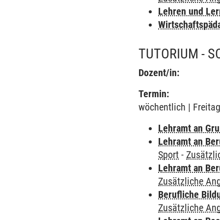
Lehren und Le
Wirtschaftspäd
TUTORIUM - 
Dozent/in:
Termin:
wöchentlich | Freita
Lehramt an Gru
Lehramt an Ber
Sport
-
Zusätzl
Lehramt an Ber
Zusätzliche An
Berufliche Bild
Zusätzliche An