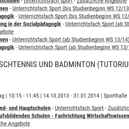
lschulen
-
Unterrichtsfach Sport
-
Zusätzliche Angebote
rnen
-
Unterrichtsfach Sport (bis Studienbeginn WS 12/13
agogik
-
Unterrichtsfach Sport (bis Studienbeginn WS 12
ung in der Sozialpädagogik
-
Unterrichtsfach Sport (ab 
gebote
rnen
-
Unterrichtsfach Sport (ab Studienbeginn WS 13/14
agogik
-
Unterrichtsfach Sport (ab Studienbeginn WS 13/
ISCHTENNIS UND BADMINTON
(TUTORI
g | 10:15 - 11:45 | 14.10.2013 - 31.01.2014 | Sporthalle
nd- und Hauptschulen
-
Unterrichtsfach Sport
-
Zusätzli
ufsbildenden Schulen - Fachrichtung Wirtschaftswisse
iche Angebote