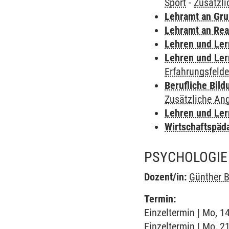
Sport
-
Zusätzl
Lehramt an Gru
Lehramt an Rea
Lehren und Le
Lehren und Le
Erfahrungsfelde
Berufliche Bild
Zusätzliche An
Lehren und Le
Wirtschaftspäd
PSYCHOLOGIE 
Dozent/in:
Günther 
Termin:
Einzeltermin | Mo, 1
Einzeltermin | Mo, 2