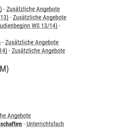
)
-
Zusätzliche Angebote
/13)
-
Zusätzliche Angebote
Studienbeginn WS 13/14)
-
)
-
Zusätzliche Angebote
14)
-
Zusätzliche Angebote
UM)
che Angebote
nschaften
-
Unterrichtsfach