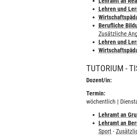
Lehramt an Rea
Lehren und Le
Wirtschaftspäd
Berufliche Bild
Zusätzliche An
Lehren und Le
Wirtschaftspäd
TUTORIUM - T
Dozent/in:
Termin:
wöchentlich | Diensta
Lehramt an Gru
Lehramt an Ber
Sport
-
Zusätzl