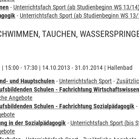
rnen
-
Unterrichtsfach Sport (ab Studienbeginn WS 13/14
agogik
-
Unterrichtsfach Sport (ab Studienbeginn WS 13/
SCHWIMMEN, TAUCHEN, WASSERSPRING
g | 15:00 - 17:30 | 14.10.2013 - 31.01.2014 | Hallenbad
nd- und Hauptschulen
-
Unterrichtsfach Sport
-
Zusätzli
ufsbildenden Schulen - Fachrichtung Wirtschaftswisse
iche Angebote
ufsbildenden Schulen - Fachrichtung Sozialpädagogik
gebote
ung in der Sozialpädagogik
-
Unterrichtsfach Sport (bis
gebote