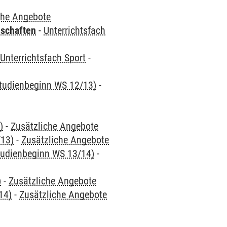
che Angebote
nschaften
-
Unterrichtsfach
-
Unterrichtsfach Sport
-
 Studienbeginn WS 12/13)
-
)
-
Zusätzliche Angebote
/13)
-
Zusätzliche Angebote
Studienbeginn WS 13/14)
-
)
-
Zusätzliche Angebote
14)
-
Zusätzliche Angebote