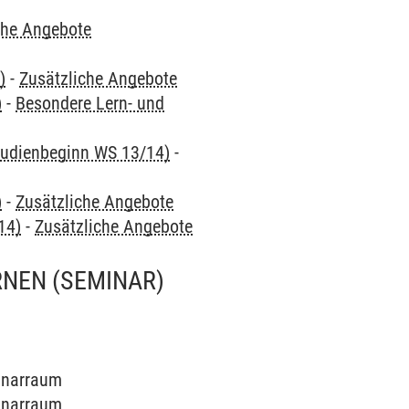
che Angebote
)
-
Zusätzliche Angebote
)
-
Besondere Lern- und
Studienbeginn WS 13/14)
-
)
-
Zusätzliche Angebote
14)
-
Zusätzliche Angebote
RNEN
(SEMINAR)
minarraum
minarraum