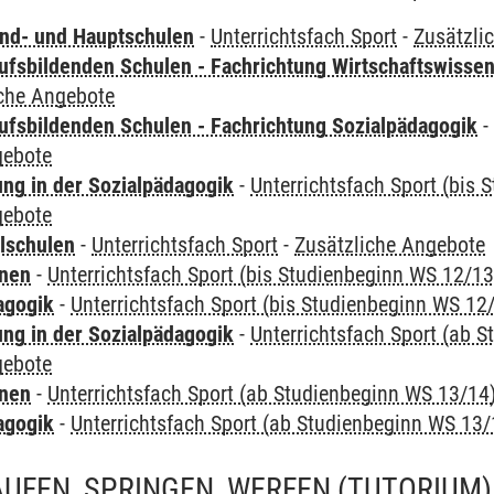
nd- und Hauptschulen
-
Unterrichtsfach Sport
-
Zusätzli
ufsbildenden Schulen - Fachrichtung Wirtschaftswisse
iche Angebote
ufsbildenden Schulen - Fachrichtung Sozialpädagogik
gebote
ung in der Sozialpädagogik
-
Unterrichtsfach Sport (bis
gebote
lschulen
-
Unterrichtsfach Sport
-
Zusätzliche Angebote
rnen
-
Unterrichtsfach Sport (bis Studienbeginn WS 12/13
agogik
-
Unterrichtsfach Sport (bis Studienbeginn WS 12
ung in der Sozialpädagogik
-
Unterrichtsfach Sport (ab 
gebote
rnen
-
Unterrichtsfach Sport (ab Studienbeginn WS 13/14
agogik
-
Unterrichtsfach Sport (ab Studienbeginn WS 13/
AUFEN, SPRINGEN, WERFEN
(TUTORIUM)