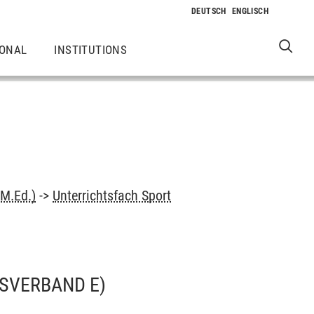
IONAL
INSTITUTIONS
(M.Ed.)
->
Unterrichtsfach Sport
RSVERBAND E)