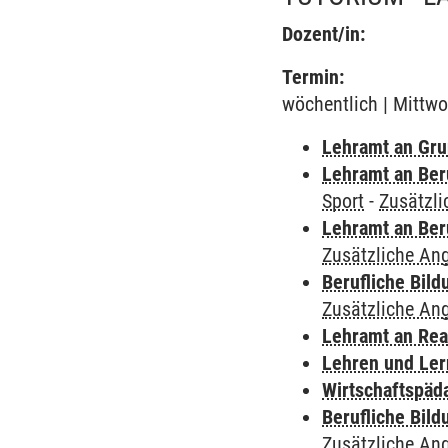
Dozent/in:
Termin:
wöchentlich | Mittwo
Lehramt an Gru
Lehramt an Ber
Sport
-
Zusätzl
Lehramt an Ber
Zusätzliche An
Berufliche Bild
Zusätzliche An
Lehramt an Rea
Lehren und Le
Wirtschaftspäd
Berufliche Bild
Zusätzliche An