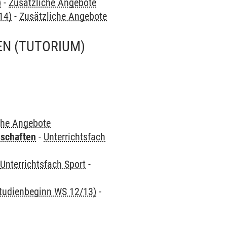
)
-
Zusätzliche Angebote
14)
-
Zusätzliche Angebote
EN
(TUTORIUM)
che Angebote
nschaften
-
Unterrichtsfach
-
Unterrichtsfach Sport
-
 Studienbeginn WS 12/13)
-