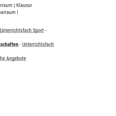
arraum | Klausur
narraum |
-
Unterrichtsfach Sport
-
nschaften
-
Unterrichtsfach
che Angebote