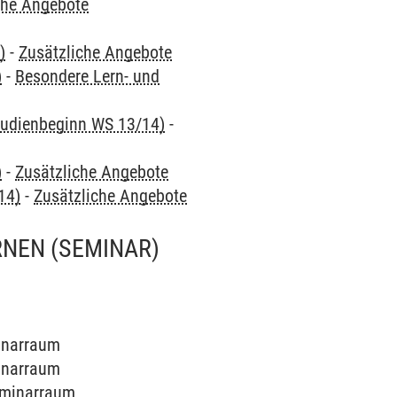
che Angebote
)
-
Zusätzliche Angebote
)
-
Besondere Lern- und
Studienbeginn WS 13/14)
-
)
-
Zusätzliche Angebote
14)
-
Zusätzliche Angebote
RNEN
(SEMINAR)
minarraum
minarraum
Seminarraum