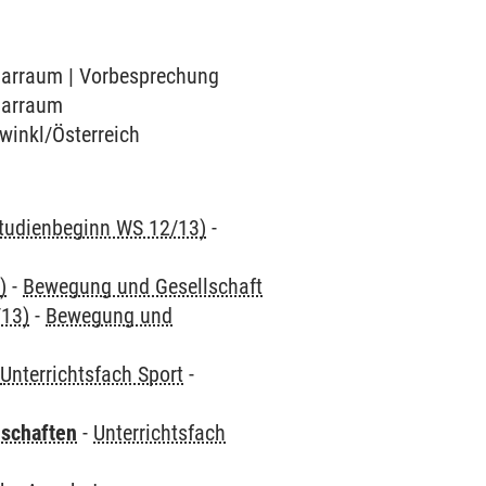
inarraum | Vorbesprechung
inarraum
uwinkl/Österreich
 Studienbeginn WS 12/13)
-
)
-
Bewegung und Gesellschaft
/13)
-
Bewegung und
-
Unterrichtsfach Sport
-
nschaften
-
Unterrichtsfach