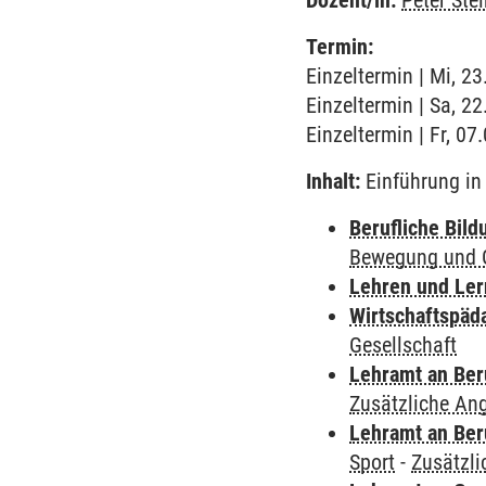
Dozent/in:
Peter Ste
Termin:
Einzeltermin | Mi, 2
Einzeltermin | Sa, 2
Einzeltermin | Fr, 07
Inhalt:
Einführung in 
Berufliche Bild
Bewegung und G
Lehren und Le
Wirtschaftspäd
Gesellschaft
Lehramt an Ber
Zusätzliche An
Lehramt an Ber
Sport
-
Zusätzl