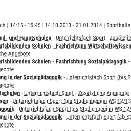
ch | 14:15 - 15:45 | 14.10.2013 - 31.01.2014 | Sporthalle
nd- und Hauptschulen
-
Unterrichtsfach Sport
-
Zusätzli
ufsbildenden Schulen - Fachrichtung Wirtschaftswisse
iche Angebote
ufsbildenden Schulen - Fachrichtung Sozialpädagogik
gebote
ung in der Sozialpädagogik
-
Unterrichtsfach Sport (bis
gebote
lschulen
-
Unterrichtsfach Sport
-
Zusätzliche Angebote
rnen
-
Unterrichtsfach Sport (bis Studienbeginn WS 12/13
agogik
-
Unterrichtsfach Sport (bis Studienbeginn WS 12
ung in der Sozialpädagogik
-
Unterrichtsfach Sport (ab 
gebote