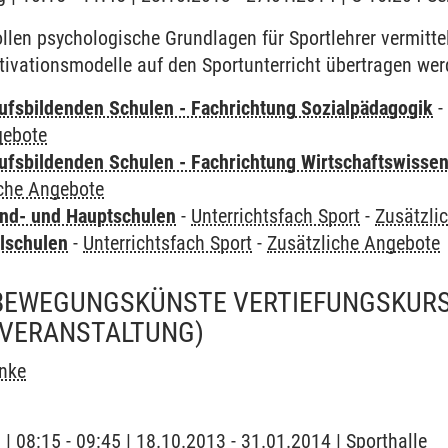
len psychologische Grundlagen für Sportlehrer vermittel
ivationsmodelle auf den Sportunterricht übertragen wer
ufsbildenden Schulen - Fachrichtung Sozialpädagogik
gebote
ufsbildenden Schulen - Fachrichtung Wirtschaftswisse
iche Angebote
nd- und Hauptschulen
-
Unterrichtsfach Sport
-
Zusätzli
lschulen
-
Unterrichtsfach Sport
-
Zusätzliche Angebote
BEWEGUNGSKÜNSTE VERTIEFUNGSKURS
 VERANSTALTUNG)
inke
 | 08:15 - 09:45 | 18.10.2013 - 31.01.2014 | Sporthalle