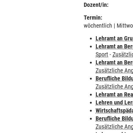
Dozent/in:
Termin:
wöchentlich | Mittwo
Lehramt an Gru
Lehramt an Ber
Sport
-
Zusätzl
Lehramt an Ber
Zusätzliche An
Berufliche Bild
Zusätzliche An
Lehramt an Rea
Lehren und Le
Wirtschaftspäd
Berufliche Bild
Zusätzliche An