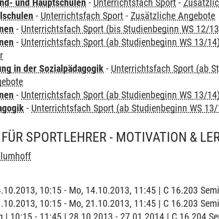
nd- und Hauptschulen
-
Unterrichtsfach Sport
-
Zusätzli
lschulen
-
Unterrichtsfach Sport
-
Zusätzliche Angebote
rnen
-
Unterrichtsfach Sport (bis Studienbeginn WS 12/13
rnen
-
Unterrichtsfach Sport (ab Studienbeginn WS 13/14
r
ung in der Sozialpädagogik
-
Unterrichtsfach Sport (ab 
gebote
rnen
-
Unterrichtsfach Sport (ab Studienbeginn WS 13/14
agogik
-
Unterrichtsfach Sport (ab Studienbeginn WS 13/
FÜR SPORTLEHRER - MOTIVATION & LE
Blumhoff
4.10.2013, 10:15 - Mo, 14.10.2013, 11:45 | C 16.203 Se
1.10.2013, 10:15 - Mo, 21.10.2013, 11:45 | C 16.203 Se
 | 10:15 - 11:45 | 28.10.2013 - 27.01.2014 | C 16.204 