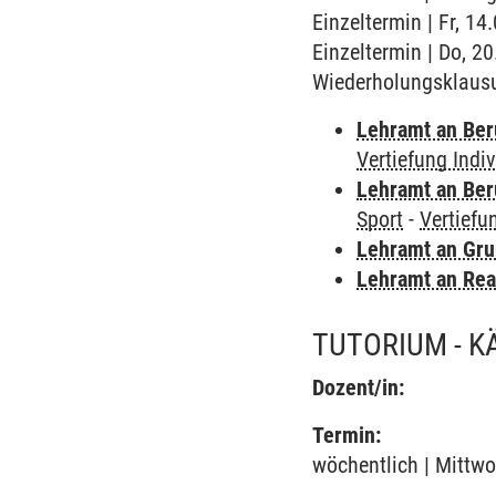
Einzeltermin | Fr, 1
Einzeltermin | Do, 2
Wiederholungsklaus
Lehramt an Ber
Vertiefung Indi
Lehramt an Ber
Sport
-
Vertiefu
Lehramt an Gru
Lehramt an Rea
TUTORIUM - 
Dozent/in:
Termin:
wöchentlich | Mittwo