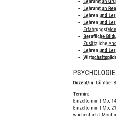
Lehramt an Gru
Lehramt an Rea
Lehren und Le
Lehren und Le
Erfahrungsfelde
Berufliche Bild
Zusätzliche An
Lehren und Le
Wirtschaftspäd
PSYCHOLOGIE 
Dozent/in:
Günther 
Termin:
Einzeltermin | Mo, 1
Einzeltermin | Mo, 2
wöchentlich | Montag