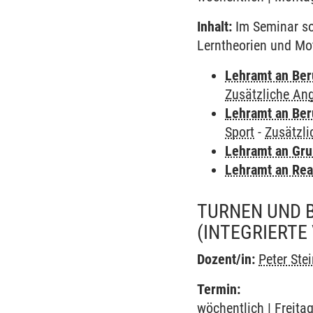
Inhalt:
Im Seminar sol
Lerntheorien und Mot
Lehramt an Ber
Zusätzliche An
Lehramt an Ber
Sport
-
Zusätzl
Lehramt an Gru
Lehramt an Rea
TURNEN UND 
(INTEGRIERTE
Dozent/in:
Peter Ste
Termin:
wöchentlich | Freitag