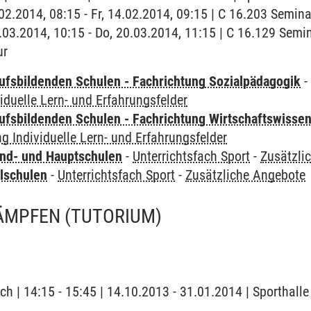
4.02.2014, 08:15 - Fr, 14.02.2014, 09:15 | C 16.203 Semin
0.03.2014, 10:15 - Do, 20.03.2014, 11:15 | C 16.129 Semi
ur
ufsbildenden Schulen - Fachrichtung Sozialpädagogik
viduelle Lern- und Erfahrungsfelder
ufsbildenden Schulen - Fachrichtung Wirtschaftswisse
ng Individuelle Lern- und Erfahrungsfelder
nd- und Hauptschulen
-
Unterrichtsfach Sport
-
Zusätzli
lschulen
-
Unterrichtsfach Sport
-
Zusätzliche Angebote
KÄMPFEN
(TUTORIUM)
ch | 14:15 - 15:45 | 14.10.2013 - 31.01.2014 | Sporthalle