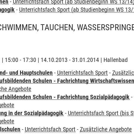
rnen
-
Unterrichtsfach Sport (ab Studienbeginn WS 13/14
agogik
-
Unterrichtsfach Sport (ab Studienbeginn WS 13/
SCHWIMMEN, TAUCHEN, WASSERSPRING
g | 15:00 - 17:30 | 14.10.2013 - 31.01.2014 | Hallenbad
nd- und Hauptschulen
-
Unterrichtsfach Sport
-
Zusätzli
ufsbildenden Schulen - Fachrichtung Wirtschaftswisse
iche Angebote
ufsbildenden Schulen - Fachrichtung Sozialpädagogik
gebote
ung in der Sozialpädagogik
-
Unterrichtsfach Sport (bis
gebote
lschulen
-
Unterrichtsfach Sport
-
Zusätzliche Angebote