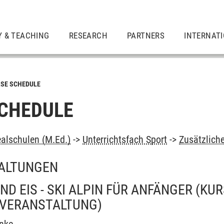
Y & TEACHING
RESEARCH
PARTNERS
INTERNAT
SE SCHEDULE
CHEDULE
alschulen (M.Ed.)
->
Unterrichtsfach Sport
->
Zusätzlich
ALTUNGEN
ND EIS - SKI ALPIN FÜR ANFÄNGER (KU
 VERANSTALTUNG)