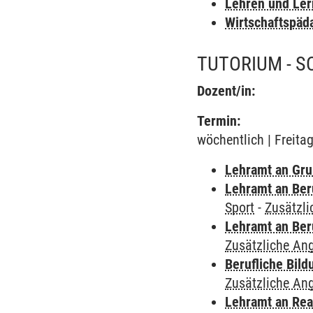
Lehren und Le
Wirtschaftspäd
TUTORIUM - 
Dozent/in:
Termin:
wöchentlich | Freita
Lehramt an Gru
Lehramt an Ber
Sport
-
Zusätzl
Lehramt an Ber
Zusätzliche An
Berufliche Bild
Zusätzliche An
Lehramt an Rea