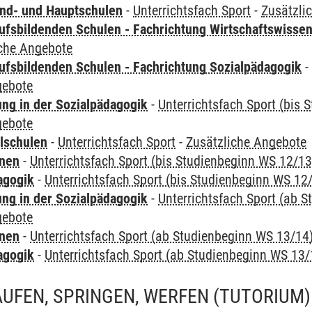
nd- und Hauptschulen
-
Unterrichtsfach Sport
-
Zusätzli
ufsbildenden Schulen - Fachrichtung Wirtschaftswisse
iche Angebote
ufsbildenden Schulen - Fachrichtung Sozialpädagogik
gebote
ung in der Sozialpädagogik
-
Unterrichtsfach Sport (bis
gebote
lschulen
-
Unterrichtsfach Sport
-
Zusätzliche Angebote
rnen
-
Unterrichtsfach Sport (bis Studienbeginn WS 12/13
agogik
-
Unterrichtsfach Sport (bis Studienbeginn WS 12
ung in der Sozialpädagogik
-
Unterrichtsfach Sport (ab 
gebote
rnen
-
Unterrichtsfach Sport (ab Studienbeginn WS 13/14
agogik
-
Unterrichtsfach Sport (ab Studienbeginn WS 13/
AUFEN, SPRINGEN, WERFEN
(TUTORIUM)