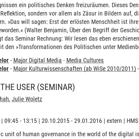
gnissen ein politisches Denken freizuräumen. Dieses De
Reflektion, sondern vor allem als Zäsur in Bildern auf, d
n. »Das will sagen: Erst der erlösten Menschheit ist ihr
worden.« (Walter Benjamin, Über den Begriff der Geschi
gt das Seminar Rechnung: Wir lesen das eben erschienen
it den »Transformationen des Politischen unter Medienb
elor
-
Major Digital Media
-
Media Cultures
elor
-
Major Kulturwissenschaften (ab WiSe 2010/2011)
 THE USER
(SEMINAR)
Shah
,
Julie Woletz
 | 09:45 - 13:15 | 20.10.2015 - 29.01.2016 | extern | HMS
 unit of human governance in the world of the digital is t