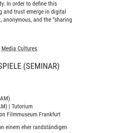
 In order to define this
g and trust emerge in digital
t, anonymous, and the “sharing
-
Media Cultures
SPIELE
(SEMINAR)
ICAM)
AM) | Tutorium
rsion Filmmuseum Frankfurt
von einem eher randständigen