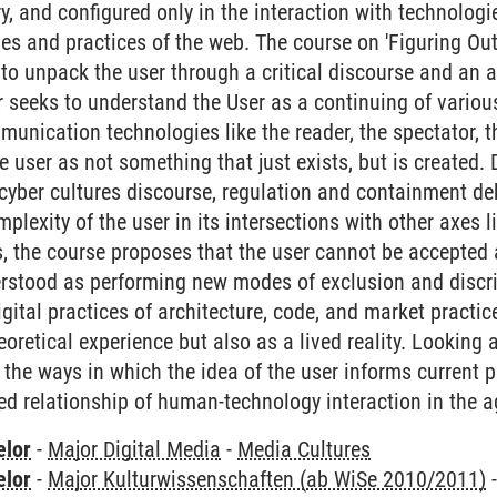
y, and configured only in the interaction with technologi
dies and practices of the web. The course on 'Figuring Out
to unpack the user through a critical discourse and an a
r seeks to understand the User as a continuing of vario
unication technologies like the reader, the spectator, 
he user as not something that just exists, but is created.
cyber cultures discourse, regulation and containment deb
mplexity of the user in its intersections with other axes l
s, the course proposes that the user cannot be accepte
rstood as performing new modes of exclusion and discrim
gital practices of architecture, code, and market practic
eoretical experience but also as a lived reality. Looking a
the ways in which the idea of the user informs current p
ed relationship of human-technology interaction in the ag
elor
-
Major Digital Media
-
Media Cultures
elor
-
Major Kulturwissenschaften (ab WiSe 2010/2011)