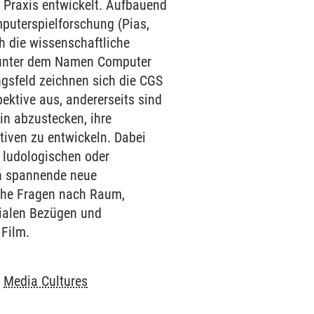
 Praxis entwickelt. Aufbauend
mputerspielforschung (Pias,
h die wissenschaftliche
d unter dem Namen Computer
ngsfeld zeichnen sich die CGS
pektive aus, andererseits sind
lin abzustecken, ihre
iven zu entwickeln. Dabei
 ludologischen oder
en spannende neue
sche Fragen nach Raum,
dialen Bezügen und
Film.
-
Media Cultures