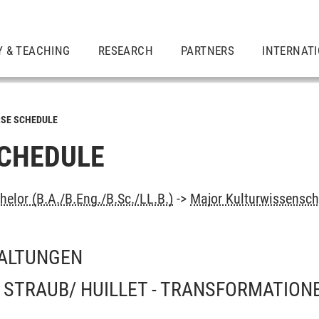
Y & TEACHING
RESEARCH
PARTNERS
INTERNAT
SE SCHEDULE
CHEDULE
elor (B.A./B.Eng./B.Sc./LL.B.)
->
Major Kulturwissensch
ALTUNGEN
 STRAUB/ HUILLET - TRANSFORMATION