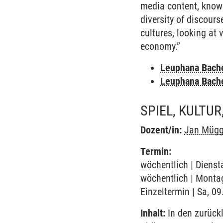
media content, knowl
diversity of discours
cultures, looking at
economy.”
Leuphana Bach
Leuphana Bach
SPIEL, KULTUR
Dozent/in:
Jan Mügg
Termin:
wöchentlich | Dienst
wöchentlich | Montag
Einzeltermin | Sa, 0
Inhalt:
In den zurück