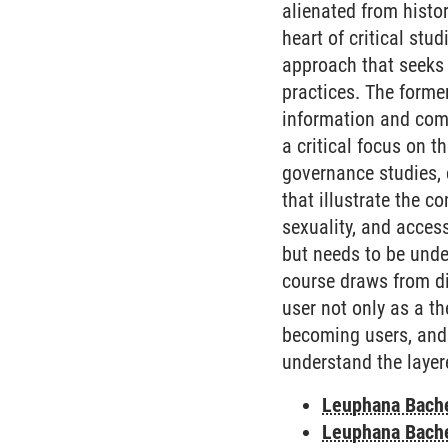
alienated from histor
heart of critical stu
approach that seeks 
practices. The forme
information and comm
a critical focus on t
governance studies, 
that illustrate the co
sexuality, and acces
but needs to be unde
course draws from di
user not only as a th
becoming users, and 
understand the layer
Leuphana Bach
Leuphana Bach