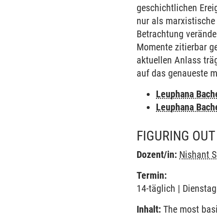
geschichtlichen Erei
nur als marxistische 
Betrachtung veränder
Momente zitierbar ge
aktuellen Anlass trä
auf das genaueste m
Leuphana Bach
Leuphana Bach
FIGURING OUT
Dozent/in:
Nishant 
Termin:
14-täglich | Dienstag
Inhalt:
The most basic