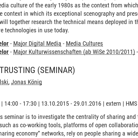
dia culture of the early 1980s as the context from which
e context in which its exceptional scenography and pre
will together research the technical means deployed in 
ve technologies in use today.
elor
-
Major Digital Media
-
Media Cultures
elor
-
Major Kulturwissenschaften (ab WiSe 2010/2011)
 TRUSTING
(SEMINAR)
lski
,
Jonas König
 | 14:00 - 17:30 | 13.10.2015 - 29.01.2016 | extern | HMS
 seminar is to investigate the centrality of sharing and t
 such as co-working tools, platforms of open collaborati
sharing economy” networks, rely on people sharing a wid