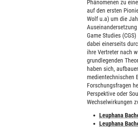
Phänomenen zu einer 
auf den ersten Pioni
Wolf u.a) um die Jah
Auseinandersetzung 
Game Studies (CGS) a
dabei einerseits dur
ihre Vertreter nach w
grundlegenden Theor
haben sich, aufbauen
medientechnischen B
Forschungsfragen he
Perspektive oder So
Wechselwirkungen zw
Leuphana Bach
Leuphana Bach