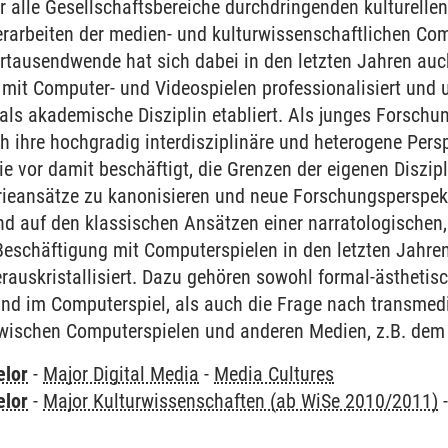
alle Gesellschaftsbereiche durchdringenden kulturellen
erarbeiten der medien- und kulturwissenschaftlichen Co
rtausendwende hat sich dabei in den letzten Jahren auc
mit Computer- und Videospielen professionalisiert un
ls akademische Disziplin etabliert. Als junges Forschu
ch ihre hochgradig interdisziplinäre und heterogene Pers
ie vor damit beschäftigt, die Grenzen der eigenen Diszip
ieansätze zu kanonisieren und neue Forschungsperspekt
d auf den klassischen Ansätzen einer narratologischen,
eschäftigung mit Computerspielen in den letzten Jahr
rauskristallisiert. Dazu gehören sowohl formal-ästheti
und im Computerspiel, als auch die Frage nach transme
ischen Computerspielen und anderen Medien, z.B. dem 
elor
-
Major Digital Media
-
Media Cultures
elor
-
Major Kulturwissenschaften (ab WiSe 2010/2011)