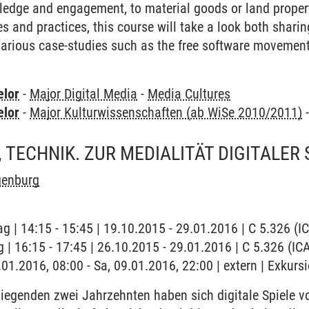
edge and engagement, to material goods or land property.
es and practices, this course will take a look both sharin
 various case-studies such as the free software movemen
elor
-
Major Digital Media
-
Media Cultures
elor
-
Major Kulturwissenschaften (ab WiSe 2010/2011)
, TECHNIK. ZUR MEDIALITÄT DIGITALER 
enburg
ag | 14:15 - 15:45 | 19.10.2015 - 29.01.2016 | C 5.326 (
 | 16:15 - 17:45 | 26.10.2015 - 29.01.2016 | C 5.326 (IC
9.01.2016, 08:00 - Sa, 09.01.2016, 22:00 | extern | Exku
liegenden zwei Jahrzehnten haben sich digitale Spiele 