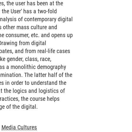
es, the user has been at the
 the User' has a two-fold
nalysis of contemporary digital
us other mass culture and
the consumer, etc. and opens up
 Drawing from digital
ates, and from real-life cases
ike gender, class, race,
d as a monolithic demography
ination. The latter half of the
es in order to understand the
t the logics and logistics of
ractices, the course helps
e of the digital.
-
Media Cultures