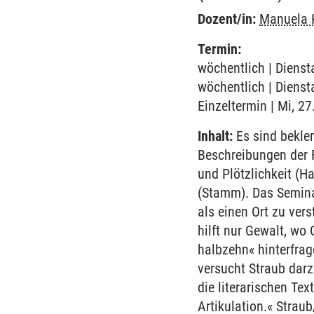
Dozent/in:
Manuela 
Termin:
wöchentlich | Dienst
wöchentlich | Dienst
Einzeltermin | Mi, 2
Inhalt:
Es sind bekle
Beschreibungen der F
und Plötzlichkeit (H
(Stamm). Das Seminar
als einen Ort zu ver
hilft nur Gewalt, wo
halbzehn« hinterfra
versucht Straub darzu
die literarischen Tex
Artikulation.« Strau