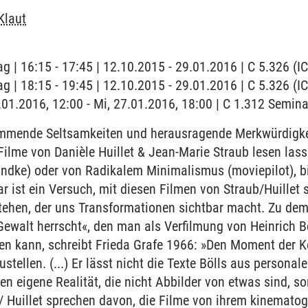
Klaut
ag | 16:15 - 17:45 | 12.10.2015 - 29.01.2016 | C 5.326 (
ag | 18:15 - 19:45 | 12.10.2015 - 29.01.2016 | C 5.326 (
7.01.2016, 12:00 - Mi, 27.01.2016, 18:00 | C 1.312 Semin
mmende Seltsamkeiten und herausragende Merkwürdigkeit
ilme von Danièle Huillet & Jean-Marie Straub lesen las
andke) oder von Radikalem Minimalismus (moviepilot), b
 ist ein Versuch, mit diesen Filmen von Straub/Huillet
stehen, der uns Transformationen sichtbar macht. Zu dem
 Gewalt herrscht«, den man als Verfilmung von Heinrich 
gen kann, schreibt Frieda Grafe 1966: »Den Moment der
stellen. (...) Er lässt nicht die Texte Bölls aus personale
ten eigene Realität, die nicht Abbilder von etwas sind, s
b/ Huillet sprechen davon, die Filme von ihrem kinemat