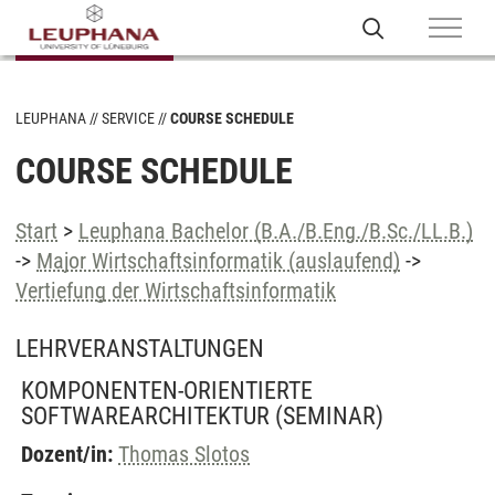
LEUPHANA
SERVICE
COURSE SCHEDULE
COURSE SCHEDULE
Start
>
Leuphana Bachelor (B.A./B.Eng./B.Sc./LL.B.)
->
Major Wirtschaftsinformatik (auslaufend)
->
Vertiefung der Wirtschaftsinformatik
LEHRVERANSTALTUNGEN
KOMPONENTEN-ORIENTIERTE
SOFTWAREARCHITEKTUR
(SEMINAR)
Dozent/in:
Thomas Slotos