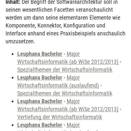
Inhalt:
Der Begriff der Softwarearchitektur soll in
seinen wesentlichen Facetten veranschaulicht
werden um dann seine elementaren Elemente wie
Komponente, Konnektor, Konfiguration und
Interface anhand eines Praxisbeispiels anschaulich
umzusetzen.
Leuphana Bachelor
-
Major
Wirtschaftsinformatik (ab WiSe 2012/2013)
-
Spezialthemen der Wirtschaftsinformatik
Leuphana Bachelor
-
Major
Wirtschaftsinformatik (auslaufend)
-
Spezialthemen der Wirtschaftsinformatik
Leuphana Bachelor
-
Major
Wirtschaftsinformatik (ab WiSe 2012/2013)
-
Vertiefung der Wirtschaftsinformatik
Leuphana Bachelor
-
Major