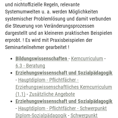
und nichtoffizielle Regeln, relevante
Systemumwelten u. a. werden Möglichkeiten
systemischer Problemlösung und damit verbunden
die Steuerung von Veränderungsprozessen
dargestellt und an kleineren praktischen Beispielen
erprobt. ! Es wird mit Praxisbeispielen der
Seminarteilnehmer gearbeitet !
Bildungswissenschaften
-
Kerncurriculum
-
6.3 - Beratung
Erziehungswissenschaft und Sozialpädagogik
-
Hauptdiplom - Pflichtfächer -
Erziehungswissenschaftliches Kerncurriculum
(1.1)
-
Zusätzliche Angebote
Erziehungswissenschaft und Sozialpädagogik
-
Hauptdiplom - Pflichtfächer - Schwerpunkt
Diplom-Sozialpädagogik
-
Schwerpunkt