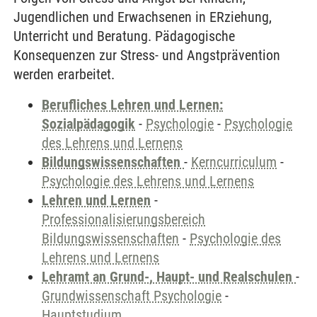
Jugendlichen und Erwachsenen in ERziehung,
Unterricht und Beratung. Pädagogische
Konsequenzen zur Stress- und Angstprävention
werden erarbeitet.
Berufliches Lehren und Lernen:
Sozialpädagogik
-
Psychologie
-
Psychologie
des Lehrens und Lernens
Bildungswissenschaften
-
Kerncurriculum
-
Psychologie des Lehrens und Lernens
Lehren und Lernen
-
Professionalisierungsbereich
Bildungswissenschaften
-
Psychologie des
Lehrens und Lernens
Lehramt an Grund-, Haupt- und Realschulen
-
Grundwissenschaft Psychologie
-
Hauptstudium