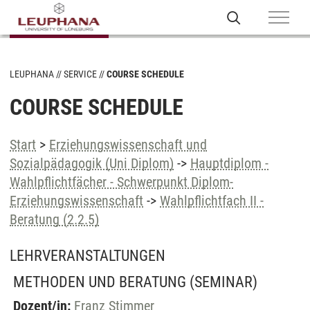
LEUPHANA
SERVICE
COURSE SCHEDULE
COURSE SCHEDULE
Start
>
Erziehungswissenschaft und
Sozialpädagogik (Uni Diplom)
->
Hauptdiplom -
Wahlpflichtfächer - Schwerpunkt Diplom-
Erziehungswissenschaft
->
Wahlpflichtfach II -
Beratung (2.2.5)
LEHRVERANSTALTUNGEN
METHODEN UND BERATUNG
(SEMINAR)
Dozent/in:
Franz Stimmer