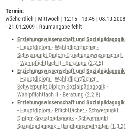
Termin:
wöchentlich | Mittwoch | 12:15 - 13:45 | 08.10.2008
- 21.01.2009 | Raumangabe fehlt
Erziehungswissenschaft und Sozialpädagogik
-
Hauptdiplom - Wahlpflichtfächer -
Schwerpunkt Diplom-Erziehungswissenschaft
-
Wahlpflichtfach II - Beratung (2.2.5)
Erziehungswissenschaft und Sozialpädagogik
-
Hauptdiplom - Wahlpflichtfächer -
Schwerpunkt Diplom-Sozialpädagogik
-
Wahlpflichtfach II - Beratung (2.2.8)
Erziehungswissenschaft und Sozialpädagogik
-
Hauptdiplom - Pflichtfächer - Schwerpunkt
Diplom-Sozialpädagogik
-
Schwerpunkt
Sozialpädagogik - Handlungsmethoden (1.3.3)