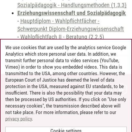
Sozialpädagogik - Handlungsmethoden (1.3.3)
Erziehungswissenschaft und Sozialpädagogik
-
Hauptdiplom - Wahlpflichtfächer -
Schwerpunkt Diplom-Erziehungswissenschaft
-
Wahlpflichtfach II - Beratung (2.2.5)
We use cookies that are used by the analytics service Google
Analytics which store personal user data. In addition, we
transmit further personal data to video services (YouTube,
Andreea Tribel
/
30.06.2024
Vimeo) in order to show you embedded videos. This data is
transmitted to the USA, among other countries. However, the
European Court of Justice has deemed the level of data
protection in the USA, measured against EU standards, to be
CONTACT
insufficient. There is also the possibility that your data may
LEUPHANA AS EMPLOYER
then be processed by US authorities. If you click on "Use only
INTRANET
necessary cookies", the transmission described above will
not take place. For more information, please refer to our
SITE NOTICE
privacy policy
.
PRIVACY POLICY
ACCESSIBILITY
Cookie settings