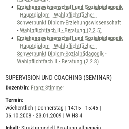
Erziehungswissenschaft und Sozialpädagogik
-
Hauptdiplom - Wahlpflichtfächer -
Schwerpunkt Diplom-Erziehungswissenschaft
-
Wahlpflichtfach II - Beratung (2.2.5)
Erziehungswissenschaft und Sozialpädagogik
-
Hauptdiplom - Wahlpflichtfächer -
Schwerpunkt Diplom-Sozialpädagogik
-
Wahlpflichtfach II - Beratung (2.2.8)
SUPERVISION UND COACHING
(SEMINAR)
Dozent/in:
Franz Stimmer
Termin:
wöchentlich | Donnerstag | 14:15 - 15:45 |
06.10.2008 - 23.01.2009 | W HS 4
Inhalt:
Strukturmodell Beratung allgemein,