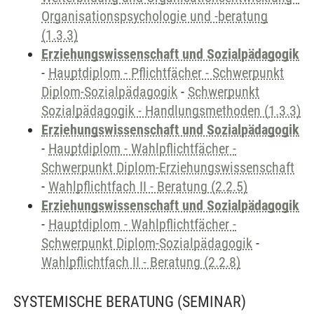
Organisationspsychologie und -beratung
(1.3.3)
Erziehungswissenschaft und Sozialpädagogik
-
Hauptdiplom - Pflichtfächer - Schwerpunkt
Diplom-Sozialpädagogik
-
Schwerpunkt
Sozialpädagogik - Handlungsmethoden (1.3.3)
Erziehungswissenschaft und Sozialpädagogik
-
Hauptdiplom - Wahlpflichtfächer -
Schwerpunkt Diplom-Erziehungswissenschaft
-
Wahlpflichtfach II - Beratung (2.2.5)
Erziehungswissenschaft und Sozialpädagogik
-
Hauptdiplom - Wahlpflichtfächer -
Schwerpunkt Diplom-Sozialpädagogik
-
Wahlpflichtfach II - Beratung (2.2.8)
SYSTEMISCHE BERATUNG
(SEMINAR)