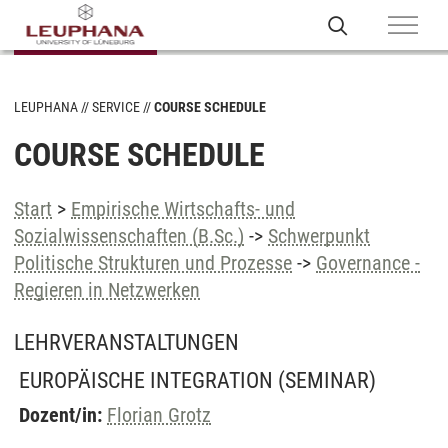
LEUPHANA
SERVICE
COURSE SCHEDULE
COURSE SCHEDULE
Start
>
Empirische Wirtschafts- und
Sozialwissenschaften (B.Sc.)
->
Schwerpunkt
Politische Strukturen und Prozesse
->
Governance -
Regieren in Netzwerken
LEHRVERANSTALTUNGEN
EUROPÄISCHE INTEGRATION
(SEMINAR)
Dozent/in:
Florian Grotz