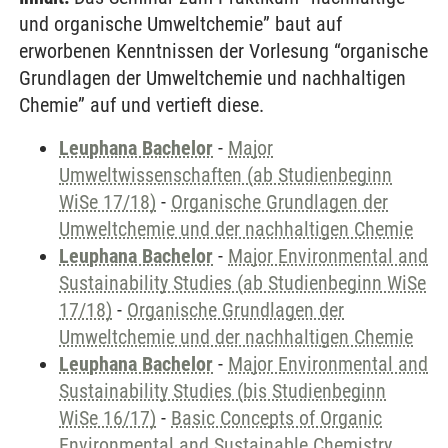
und organische Umweltchemie” baut auf
erworbenen Kenntnissen der Vorlesung “organische
Grundlagen der Umweltchemie und nachhaltigen
Chemie” auf und vertieft diese.
Leuphana Bachelor
-
Major
Umweltwissenschaften (ab Studienbeginn
WiSe 17/18)
-
Organische Grundlagen der
Umweltchemie und der nachhaltigen Chemie
Leuphana Bachelor
-
Major Environmental and
Sustainability Studies (ab Studienbeginn WiSe
17/18)
-
Organische Grundlagen der
Umweltchemie und der nachhaltigen Chemie
Leuphana Bachelor
-
Major Environmental and
Sustainability Studies (bis Studienbeginn
WiSe 16/17)
-
Basic Concepts of Organic
Environmental and Sustainable Chemistry