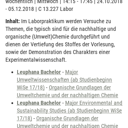
wöchentlich | Mittwoch | 14:15 - 17:45 | 24.10.2018
- 05.12.2018 | C 13.227 Labor
Inhalt:
Im Laborpraktikum werden Versuche zu
Themen, die typisch sind für die nachhaltige und
organische (Umwelt)Chemie durchgeführt und
dienen der Vertiefung des Stoffes der Vorlesung,
sowie der Demonstration des Charakters einer
Experimentalwissenschaft.
Leuphana Bachelor
-
Major
Umweltwissenschaften (ab Studienbeginn
WiSe 17/18)
-
Organische Grundlagen der
Umweltchemie und der nachhaltigen Chemie
Leuphana Bachelor
-
Major Environmental and
Sustainability Studies (ab Studienbeginn WiSe
17/18)
-
Organische Grundlagen der
Umweltchemie und der nachhaltigen Chemie