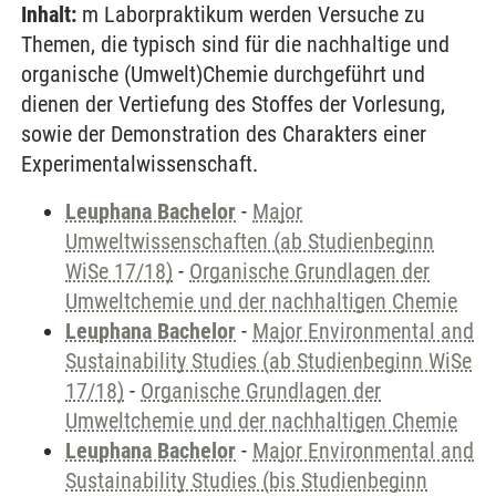
Inhalt:
m Laborpraktikum werden Versuche zu
Themen, die typisch sind für die nachhaltige und
organische (Umwelt)Chemie durchgeführt und
dienen der Vertiefung des Stoffes der Vorlesung,
sowie der Demonstration des Charakters einer
Experimentalwissenschaft.
Leuphana Bachelor
-
Major
Umweltwissenschaften (ab Studienbeginn
WiSe 17/18)
-
Organische Grundlagen der
Umweltchemie und der nachhaltigen Chemie
Leuphana Bachelor
-
Major Environmental and
Sustainability Studies (ab Studienbeginn WiSe
17/18)
-
Organische Grundlagen der
Umweltchemie und der nachhaltigen Chemie
Leuphana Bachelor
-
Major Environmental and
Sustainability Studies (bis Studienbeginn