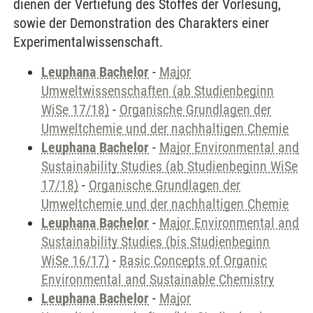
dienen der Vertiefung des Stoffes der Vorlesung,
sowie der Demonstration des Charakters einer
Experimentalwissenschaft.
Leuphana Bachelor
-
Major
Umweltwissenschaften (ab Studienbeginn
WiSe 17/18)
-
Organische Grundlagen der
Umweltchemie und der nachhaltigen Chemie
Leuphana Bachelor
-
Major Environmental and
Sustainability Studies (ab Studienbeginn WiSe
17/18)
-
Organische Grundlagen der
Umweltchemie und der nachhaltigen Chemie
Leuphana Bachelor
-
Major Environmental and
Sustainability Studies (bis Studienbeginn
WiSe 16/17)
-
Basic Concepts of Organic
Environmental and Sustainable Chemistry
Leuphana Bachelor
-
Major