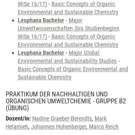
WiSe 16/17)
-
Basic Concepts of Organic
Environmental and Sustainable Chemistry
Leuphana Bachelor
-
Major
Umweltwissenschaften (bis Studienbeginn
WiSe 16/17)
-
Basic Concepts of Organic
Environmental and Sustainable Chemistry
Leuphana Bachelor
-
Major Global
Environmental and Sustainability Studies
-
Basic Concepts of Organic Environmental and
Sustainable Chemistry
PRAKTIKUM DER NACHHALTIGEN UND
ORGANISCHEN UMWELTCHEMIE - GRUPPE B2
(ÜBUNG)
Dozent/in:
Nadine Graeber-Berendts
,
Mark
Helamieh
,
Johannes Hohenberger
,
Marco Reich