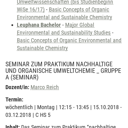
Umweltwissenschaften (bis Studienbeginn
WiSe 16/17)
-
Basic Concepts of Organic
Environmental and Sustainable Chemistry
Leuphana Bachelor
-
Major Global
Environmental and Sustainability Studies
-
Basic Concepts of Organic Environmental and
Sustainable Chemistry
SEMINAR ZUM PRAKTIKUM NACHHALTIGE
UND ORGANISCHE UMWELTCHEMIE _ GRUPPE
A
(SEMINAR)
Dozent/in:
Marco Reich
Termin:
wöchentlich | Montag | 12:15 - 13:45 | 15.10.2018 -
03.12.2018 | C HS 5
Inhalt:
Das Seminar zum Praktikum “nachhaltige