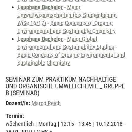
Leuphana Bachelor
-
Major
Umweltwissenschaften (bis Studienbeginn
WiSe 16/17)
-
Basic Concepts of Organic
Environmental and Sustainable Chemistry
Leuphana Bachelor
-
Major Global
Environmental and Sustainability Studies
-
Basic Concepts of Organic Environmental and
Sustainable Chemistry
SEMINAR ZUM PRAKTIKUM NACHHALTIGE
UND ORGANISCHE UMWELTCHEMIE _ GRUPPE
B
(SEMINAR)
Dozent/in:
Marco Reich
Termin:
wöchentlich | Montag | 12:15 - 13:45 | 10.12.2018 -
28.01.2019 | C HS 5