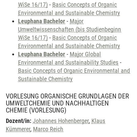
WiSe 16/17)
-
Basic Concepts of Organic
Environmental and Sustainable Chemistry
Leuphana Bachelor
-
Major
Umweltwissenschaften (bis Studienbeginn
WiSe 16/17)
-
Basic Concepts of Organic
Environmental and Sustainable Chemistry
Leuphana Bachelor
-
Major Global
Environmental and Sustainability Studies
-
Basic Concepts of Organic Environmental and
Sustainable Chemistry
VORLESUNG ORGANISCHE GRUNDLAGEN DER
UMWELTCHEMIE UND NACHHALTIGEN
CHEMIE
(VORLESUNG)
Dozent/in:
Johannes Hohenberger
,
Klaus
Kümmerer
,
Marco Reich