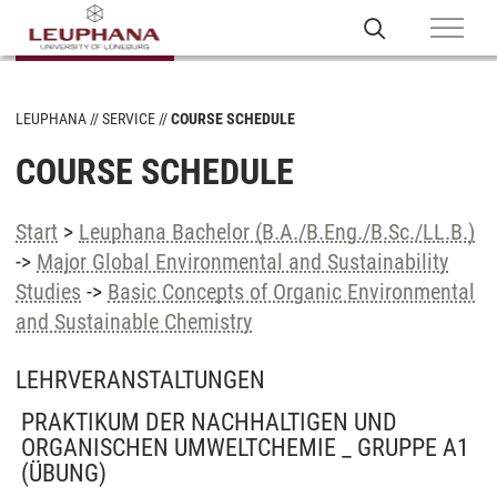
LEUPHANA
SERVICE
COURSE SCHEDULE
COURSE SCHEDULE
Start
>
Leuphana Bachelor (B.A./B.Eng./B.Sc./LL.B.)
->
Major Global Environmental and Sustainability
Studies
->
Basic Concepts of Organic Environmental
and Sustainable Chemistry
LEHRVERANSTALTUNGEN
PRAKTIKUM DER NACHHALTIGEN UND
ORGANISCHEN UMWELTCHEMIE _ GRUPPE A1
(ÜBUNG)