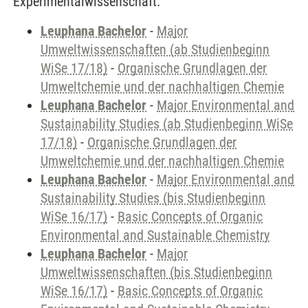
Experimentalwissenschaft.
Leuphana Bachelor
-
Major
Umweltwissenschaften (ab Studienbeginn
WiSe 17/18)
-
Organische Grundlagen der
Umweltchemie und der nachhaltigen Chemie
Leuphana Bachelor
-
Major Environmental and
Sustainability Studies (ab Studienbeginn WiSe
17/18)
-
Organische Grundlagen der
Umweltchemie und der nachhaltigen Chemie
Leuphana Bachelor
-
Major Environmental and
Sustainability Studies (bis Studienbeginn
WiSe 16/17)
-
Basic Concepts of Organic
Environmental and Sustainable Chemistry
Leuphana Bachelor
-
Major
Umweltwissenschaften (bis Studienbeginn
WiSe 16/17)
-
Basic Concepts of Organic