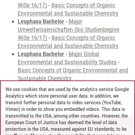
WiSe 16/17)
-
Basic Concepts of Organic
Environmental and Sustainable Chemistry
Leuphana Bachelor
-
Major
Umweltwissenschaften (bis Studienbeginn
WiSe 16/17)
-
Basic Concepts of Organic
Environmental and Sustainable Chemistry
Leuphana Bachelor
-
Major Global
Environmental and Sustainability Studies
-
Basic Concepts of Organic Environmental and
Sustainable Chemistry
We use cookies that are used by the analytics service Google
Analytics which store personal user data. In addition, we
transmit further personal data to video services (YouTube,
Andreea Tribel
/
30.06.2024
Vimeo) in order to show you embedded videos. This data is
transmitted to the USA, among other countries. However, the
European Court of Justice has deemed the level of data
protection in the USA, measured against EU standards, to be
CONTACT