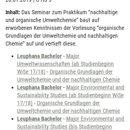
Inhalt:
Das Seminar zum Praktikum “nachhaltige
und organische Umweltchemie” baut auf
erworbenen Kenntnissen der Vorlesung “organische
Grundlagen der Umweltchemie und nachhaltigen
Chemie” auf und vertieft diese.
Leuphana Bachelor
-
Major
Umweltwissenschaften (ab Studienbeginn
WiSe 17/18)
-
Organische Grundlagen der
Umweltchemie und der nachhaltigen Chemie
Leuphana Bachelor
-
Major Environmental and
Sustainability Studies (ab Studienbeginn WiSe
17/18)
-
Organische Grundlagen der
Umweltchemie und der nachhaltigen Chemie
Leuphana Bachelor
-
Major Environmental and
Sustainability Studies (bis Studienbeginn