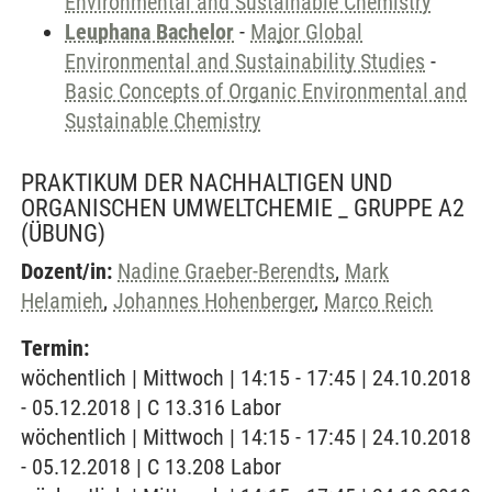
Environmental and Sustainable Chemistry
Leuphana Bachelor
-
Major Global
Environmental and Sustainability Studies
-
Basic Concepts of Organic Environmental and
Sustainable Chemistry
PRAKTIKUM DER NACHHALTIGEN UND
ORGANISCHEN UMWELTCHEMIE _ GRUPPE A2
(ÜBUNG)
Dozent/in:
Nadine Graeber-Berendts
,
Mark
Helamieh
,
Johannes Hohenberger
,
Marco Reich
Termin:
wöchentlich | Mittwoch | 14:15 - 17:45 | 24.10.2018
- 05.12.2018 | C 13.316 Labor
wöchentlich | Mittwoch | 14:15 - 17:45 | 24.10.2018
- 05.12.2018 | C 13.208 Labor