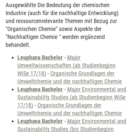
Ausgewählte Die Bedeutung der chemischen
Industrie (auch für die nachhaltige Entwicklung)
und ressourcenrelevante Themen mit Bezug zur
"Organischen Chemie" sowie Aspekte der
"Nachhaltigen Chemie " werden ergänzend
behandelt.
Leuphana Bachelor
-
Major
Umweltwissenschaften (ab Studienbeginn
WiSe 17/18)
-
Organische Grundlagen der
Umweltchemie und der nachhaltigen Chemie
Leuphana Bachelor
-
Major Environmental and
Sustainability Studies (ab Studienbeginn WiSe
17/18)
-
Organische Grundlagen der
Umweltchemie und der nachhaltigen Chemie
Leuphana Bachelor
-
Major Environmental and
Sustainability Studies (bis Studienbeginn