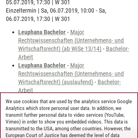
05.07.2019, 17:30 | W 301
Einzeltermin | Sa, 06.07.2019, 10:00 - Sa,
06.07.2019, 17:30 | W 301
Leuphana Bachelor
-
Major
Rechtswissenschaften (Unternehmens- und
Wirtschaftsrecht) (ab WiSe 13/14)
-
Bachelor-
Arbeit
Leuphana Bachelor
-
Major
Rechtswissenschaften (Unternehmens- und
Wirtschaftsrecht) (auslaufend)
-
Bachelor-
Arbeit
We use cookies that are used by the analytics service Google
Analytics which store personal user data. In addition, we
transmit further personal data to video services (YouTube,
Andreea Tribel
/
30.06.2024
Vimeo) in order to show you embedded videos. This data is
transmitted to the USA, among other countries. However, the
European Court of Justice has deemed the level of data