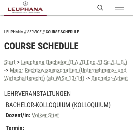
LEUPHANA
SERVICE
COURSE SCHEDULE
COURSE SCHEDULE
Start
>
Leuphana Bachelor (B.A./B.Eng./B.Sc./LL.B.)
->
Major Rechtswissenschaften (Unternehmens- und
Wirtschaftsrecht) (ab WiSe 13/14)
->
Bachelor-Arbeit
LEHRVERANSTALTUNGEN
BACHELOR-KOLLOQUIUM
(KOLLOQUIUM)
Dozent/in:
Volker Stief
Termin: