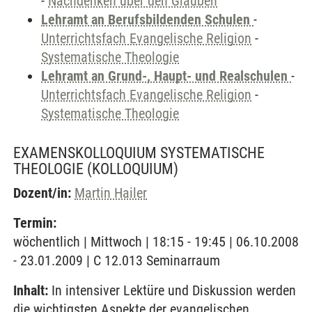
-
Nachdenken über den Glauben
Lehramt an Berufsbildenden Schulen
-
Unterrichtsfach Evangelische Religion
-
Systematische Theologie
Lehramt an Grund-, Haupt- und Realschulen
-
Unterrichtsfach Evangelische Religion
-
Systematische Theologie
EXAMENSKOLLOQUIUM SYSTEMATISCHE
THEOLOGIE
(KOLLOQUIUM)
Dozent/in:
Martin Hailer
Termin:
wöchentlich | Mittwoch | 18:15 - 19:45 | 06.10.2008
- 23.01.2009 | C 12.013 Seminarraum
Inhalt:
In intensiver Lektüre und Diskussion werden
die wichtigsten Aspekte der evangelischen