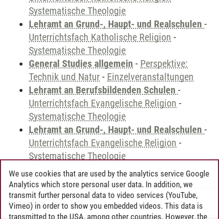
Systematische Theologie
Lehramt an Grund-, Haupt- und Realschulen
-
Unterrichtsfach Katholische Religion
-
Systematische Theologie
General Studies allgemein
-
Perspektive:
Technik und Natur
-
Einzelveranstaltungen
Lehramt an Berufsbildenden Schulen
-
Unterrichtsfach Evangelische Religion
-
Systematische Theologie
Lehramt an Grund-, Haupt- und Realschulen
-
Unterrichtsfach Evangelische Religion
-
Systematische Theologie
We use cookies that are used by the analytics service Google
Analytics which store personal user data. In addition, we
transmit further personal data to video services (YouTube,
Andreea Tribel
/
30.06.2024
Vimeo) in order to show you embedded videos. This data is
transmitted to the USA, among other countries. However, the