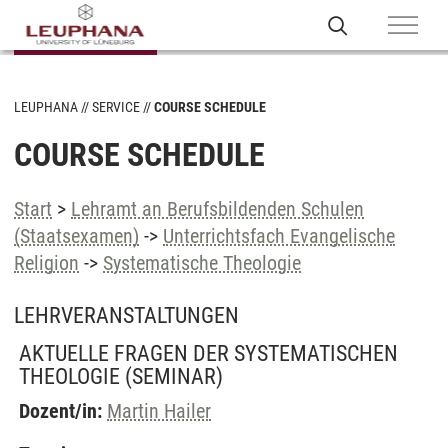
LEUPHANA
SERVICE
COURSE SCHEDULE
COURSE SCHEDULE
Start
>
Lehramt an Berufsbildenden Schulen
(Staatsexamen)
->
Unterrichtsfach Evangelische
Religion
->
Systematische Theologie
LEHRVERANSTALTUNGEN
AKTUELLE FRAGEN DER SYSTEMATISCHEN
THEOLOGIE
(SEMINAR)
Dozent/in:
Martin Hailer