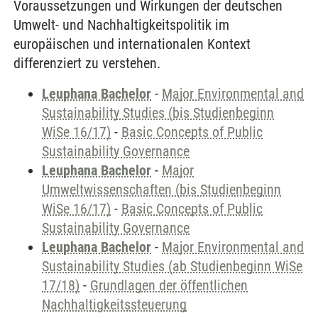
Voraussetzungen und Wirkungen der deutschen
Umwelt- und Nachhaltigkeitspolitik im
europäischen und internationalen Kontext
differenziert zu verstehen.
Leuphana Bachelor
-
Major Environmental and
Sustainability Studies (bis Studienbeginn
WiSe 16/17)
-
Basic Concepts of Public
Sustainability Governance
Leuphana Bachelor
-
Major
Umweltwissenschaften (bis Studienbeginn
WiSe 16/17)
-
Basic Concepts of Public
Sustainability Governance
Leuphana Bachelor
-
Major Environmental and
Sustainability Studies (ab Studienbeginn WiSe
17/18)
-
Grundlagen der öffentlichen
Nachhaltigkeitssteuerung