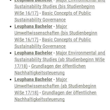
Sustainability Studies (bis Studienbeginn
WiSe 16/17)
-
Basic Concepts of Public
Sustainability Governance
Leuphana Bachelor
-
Major
Umweltwissenschaften (bis Studienbeginn
WiSe 16/17)
-
Basic Concepts of Public
Sustainability Governance
Leuphana Bachelor
-
Major Environmental and
Sustainability Studies (ab Studienbeginn WiSe
17/18)
-
Grundlagen der öffentlichen
Nachhaltigkeitssteuerung
Leuphana Bachelor
-
Major
Umweltwissenschaften (ab Studienbeginn
WiSe 17/18)
-
Grundlagen der öffentlichen
Nachhaltigkeitssteuerung