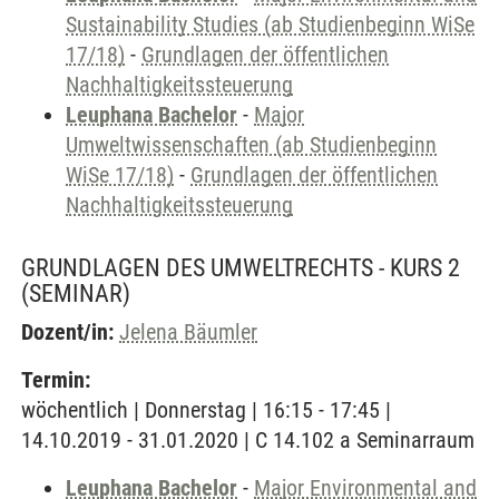
Sustainability Studies (ab Studienbeginn WiSe
17/18)
-
Grundlagen der öffentlichen
Nachhaltigkeitssteuerung
Leuphana Bachelor
-
Major
Umweltwissenschaften (ab Studienbeginn
WiSe 17/18)
-
Grundlagen der öffentlichen
Nachhaltigkeitssteuerung
GRUNDLAGEN DES UMWELTRECHTS - KURS 2
(SEMINAR)
Dozent/in:
Jelena Bäumler
Termin:
wöchentlich | Donnerstag | 16:15 - 17:45 |
14.10.2019 - 31.01.2020 | C 14.102 a Seminarraum
Leuphana Bachelor
-
Major Environmental and