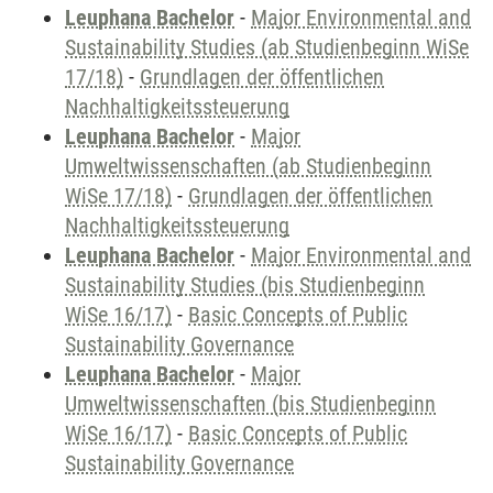
Leuphana Bachelor
-
Major Environmental and
Sustainability Studies (ab Studienbeginn WiSe
17/18)
-
Grundlagen der öffentlichen
Nachhaltigkeitssteuerung
Leuphana Bachelor
-
Major
Umweltwissenschaften (ab Studienbeginn
WiSe 17/18)
-
Grundlagen der öffentlichen
Nachhaltigkeitssteuerung
Leuphana Bachelor
-
Major Environmental and
Sustainability Studies (bis Studienbeginn
WiSe 16/17)
-
Basic Concepts of Public
Sustainability Governance
Leuphana Bachelor
-
Major
Umweltwissenschaften (bis Studienbeginn
WiSe 16/17)
-
Basic Concepts of Public
Sustainability Governance