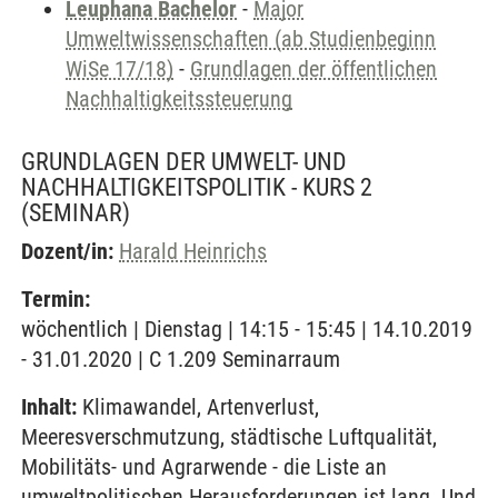
Leuphana Bachelor
-
Major
Umweltwissenschaften (ab Studienbeginn
WiSe 17/18)
-
Grundlagen der öffentlichen
Nachhaltigkeitssteuerung
GRUNDLAGEN DER UMWELT- UND
NACHHALTIGKEITSPOLITIK - KURS 2
(SEMINAR)
Dozent/in:
Harald Heinrichs
Termin:
wöchentlich | Dienstag | 14:15 - 15:45 | 14.10.2019
- 31.01.2020 | C 1.209 Seminarraum
Inhalt:
Klimawandel, Artenverlust,
Meeresverschmutzung, städtische Luftqualität,
Mobilitäts- und Agrarwende - die Liste an
umweltpolitischen Herausforderungen ist lang. Und