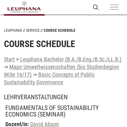
LEUPHANA
SERVICE
COURSE SCHEDULE
COURSE SCHEDULE
Start
>
Leuphana Bachelor (B.A./B.Eng./B.Sc./LL.B.)
->
Major Umweltwissenschaften (bis Studienbeginn
WiSe 16/17)
->
Basic Concepts of Public
Sustainability Governance
LEHRVERANSTALTUNGEN
FUNDAMENTALS OF SUSTAINABILITY
ECONOMICS
(SEMINAR)
Dozent/in:
David Abson