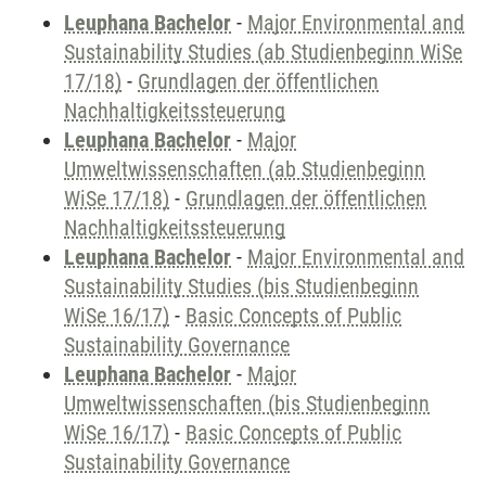
Leuphana Bachelor
-
Major Environmental and
Sustainability Studies (ab Studienbeginn WiSe
17/18)
-
Grundlagen der öffentlichen
Nachhaltigkeitssteuerung
Leuphana Bachelor
-
Major
Umweltwissenschaften (ab Studienbeginn
WiSe 17/18)
-
Grundlagen der öffentlichen
Nachhaltigkeitssteuerung
Leuphana Bachelor
-
Major Environmental and
Sustainability Studies (bis Studienbeginn
WiSe 16/17)
-
Basic Concepts of Public
Sustainability Governance
Leuphana Bachelor
-
Major
Umweltwissenschaften (bis Studienbeginn
WiSe 16/17)
-
Basic Concepts of Public
Sustainability Governance