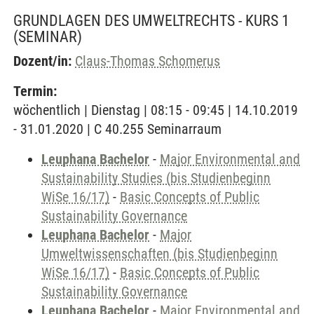
GRUNDLAGEN DES UMWELTRECHTS - KURS 1
(SEMINAR)
Dozent/in:
Claus-Thomas Schomerus
Termin:
wöchentlich | Dienstag | 08:15 - 09:45 | 14.10.2019
- 31.01.2020 | C 40.255 Seminarraum
Leuphana Bachelor
-
Major Environmental and
Sustainability Studies (bis Studienbeginn
WiSe 16/17)
-
Basic Concepts of Public
Sustainability Governance
Leuphana Bachelor
-
Major
Umweltwissenschaften (bis Studienbeginn
WiSe 16/17)
-
Basic Concepts of Public
Sustainability Governance
Leuphana Bachelor
-
Major Environmental and