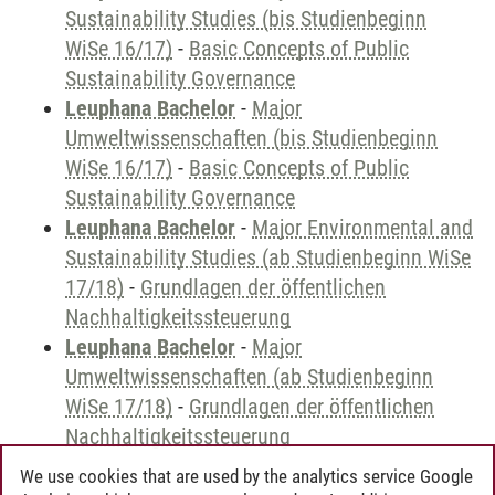
Sustainability Studies (bis Studienbeginn
WiSe 16/17)
-
Basic Concepts of Public
Sustainability Governance
Leuphana Bachelor
-
Major
Umweltwissenschaften (bis Studienbeginn
WiSe 16/17)
-
Basic Concepts of Public
Sustainability Governance
Leuphana Bachelor
-
Major Environmental and
Sustainability Studies (ab Studienbeginn WiSe
17/18)
-
Grundlagen der öffentlichen
Nachhaltigkeitssteuerung
Leuphana Bachelor
-
Major
Umweltwissenschaften (ab Studienbeginn
WiSe 17/18)
-
Grundlagen der öffentlichen
Nachhaltigkeitssteuerung
We use cookies that are used by the analytics service Google