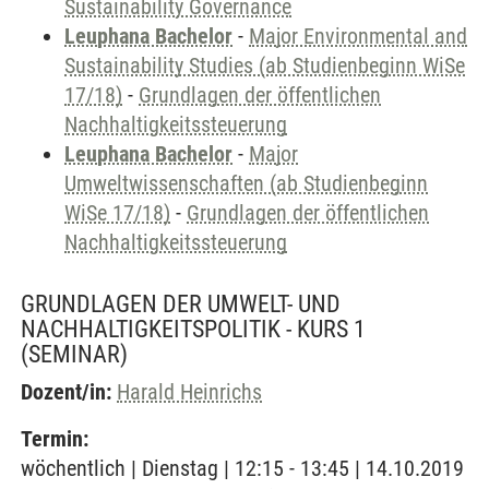
Sustainability Governance
Leuphana Bachelor
-
Major Environmental and
Sustainability Studies (ab Studienbeginn WiSe
17/18)
-
Grundlagen der öffentlichen
Nachhaltigkeitssteuerung
Leuphana Bachelor
-
Major
Umweltwissenschaften (ab Studienbeginn
WiSe 17/18)
-
Grundlagen der öffentlichen
Nachhaltigkeitssteuerung
GRUNDLAGEN DER UMWELT- UND
NACHHALTIGKEITSPOLITIK - KURS 1
(SEMINAR)
Dozent/in:
Harald Heinrichs
Termin:
wöchentlich | Dienstag | 12:15 - 13:45 | 14.10.2019