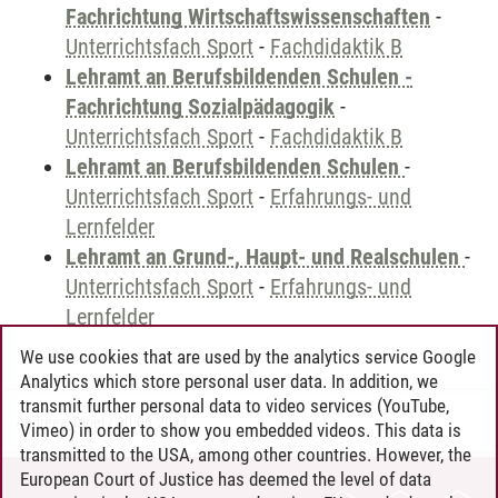
Fachrichtung Wirtschaftswissenschaften
-
Unterrichtsfach Sport
-
Fachdidaktik B
Lehramt an Berufsbildenden Schulen -
Fachrichtung Sozialpädagogik
-
Unterrichtsfach Sport
-
Fachdidaktik B
Lehramt an Berufsbildenden Schulen
-
Unterrichtsfach Sport
-
Erfahrungs- und
Lernfelder
Lehramt an Grund-, Haupt- und Realschulen
-
Unterrichtsfach Sport
-
Erfahrungs- und
Lernfelder
We use cookies that are used by the analytics service Google
Analytics which store personal user data. In addition, we
transmit further personal data to video services (YouTube,
Andreea Tribel
/
30.06.2024
Vimeo) in order to show you embedded videos. This data is
transmitted to the USA, among other countries. However, the
European Court of Justice has deemed the level of data