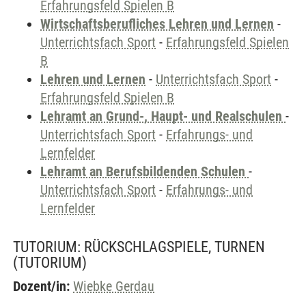
Erfahrungsfeld Spielen B
Wirtschaftsberufliches Lehren und Lernen
-
Unterrichtsfach Sport
-
Erfahrungsfeld Spielen
B
Lehren und Lernen
-
Unterrichtsfach Sport
-
Erfahrungsfeld Spielen B
Lehramt an Grund-, Haupt- und Realschulen
-
Unterrichtsfach Sport
-
Erfahrungs- und
Lernfelder
Lehramt an Berufsbildenden Schulen
-
Unterrichtsfach Sport
-
Erfahrungs- und
Lernfelder
TUTORIUM: RÜCKSCHLAGSPIELE, TURNEN
(TUTORIUM)
Dozent/in:
Wiebke Gerdau