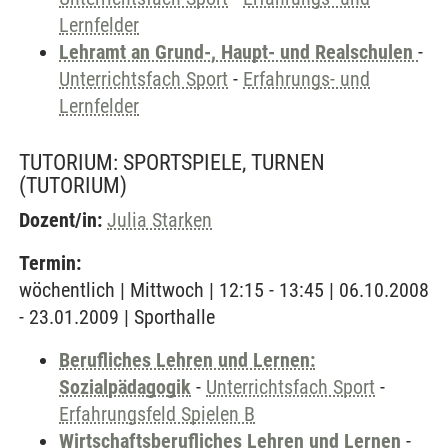
Lernfelder
Lehramt an Grund-, Haupt- und Realschulen
-
Unterrichtsfach Sport
-
Erfahrungs- und
Lernfelder
TUTORIUM: SPORTSPIELE, TURNEN
(TUTORIUM)
Dozent/in:
Julia Starken
Termin:
wöchentlich | Mittwoch | 12:15 - 13:45 | 06.10.2008
- 23.01.2009 | Sporthalle
Berufliches Lehren und Lernen:
Sozialpädagogik
-
Unterrichtsfach Sport
-
Erfahrungsfeld Spielen B
Wirtschaftsberufliches Lehren und Lernen
-