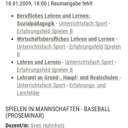
18.01.2009, 18:00 | Raumangabe fehlt
Berufliches Lehren und Lernen:
Sozialpädagogik
-
Unterrichtsfach Sport
-
Erfahrungsfeld Spielen B
Wirtschaftsberufliches Lehren und Lernen
-
Unterrichtsfach Sport
-
Erfahrungsfeld Spielen
B
Lehren und Lernen
-
Unterrichtsfach Sport
-
Erfahrungsfeld Spielen B
Lehramt an Grund-, Haupt- und Realschulen
-
Unterrichtsfach Sport
-
Erfahrungs- und
Lernfelder
SPIELEN IN MANNSCHAFTEN - BASEBALL
(PROSEMINAR)
Dozent/in:
Sven Huhnholz