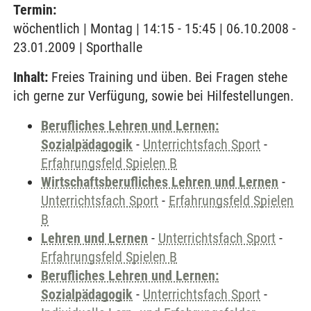
Termin:
wöchentlich | Montag | 14:15 - 15:45 | 06.10.2008 -
23.01.2009 | Sporthalle
Inhalt:
Freies Training und üben. Bei Fragen stehe
ich gerne zur Verfügung, sowie bei Hilfestellungen.
Berufliches Lehren und Lernen:
Sozialpädagogik
-
Unterrichtsfach Sport
-
Erfahrungsfeld Spielen B
Wirtschaftsberufliches Lehren und Lernen
-
Unterrichtsfach Sport
-
Erfahrungsfeld Spielen
B
Lehren und Lernen
-
Unterrichtsfach Sport
-
Erfahrungsfeld Spielen B
Berufliches Lehren und Lernen:
Sozialpädagogik
-
Unterrichtsfach Sport
-