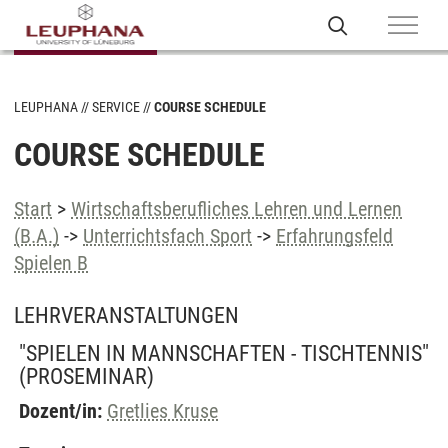
LEUPHANA
SERVICE
COURSE SCHEDULE
COURSE SCHEDULE
Start
>
Wirtschaftsberufliches Lehren und Lernen
(B.A.)
->
Unterrichtsfach Sport
->
Erfahrungsfeld
Spielen B
LEHRVERANSTALTUNGEN
"SPIELEN IN MANNSCHAFTEN - TISCHTENNIS"
(PROSEMINAR)
Dozent/in:
Gretlies Kruse