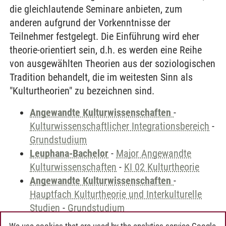
die gleichlautende Seminare anbieten, zum
anderen aufgrund der Vorkenntnisse der
Teilnehmer festgelegt. Die Einführung wird eher
theorie-orientiert sein, d.h. es werden eine Reihe
von ausgewählten Theorien aus der soziologischen
Tradition behandelt, die im weitesten Sinn als
"Kulturtheorien" zu bezeichnen sind.
Angewandte Kulturwissenschaften
-
Kulturwissenschaftlicher Integrationsbereich
-
Grundstudium
Leuphana-Bachelor
-
Major Angewandte
Kulturwissenschaften
-
KI 02 Kulturtheorie
Angewandte Kulturwissenschaften
-
Hauptfach Kulturtheorie und Interkulturelle
Studien
-
Grundstudium
We use cookies that are used by the analytics service Google