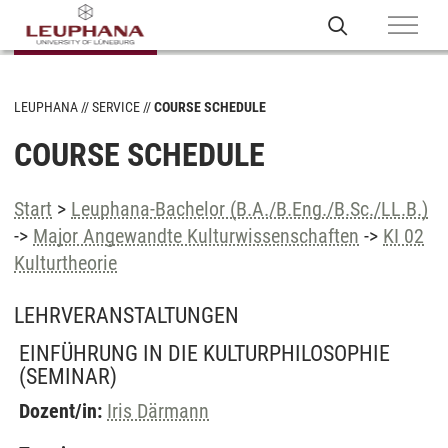
LEUPHANA
SERVICE
COURSE SCHEDULE
COURSE SCHEDULE
Start
>
Leuphana-Bachelor (B.A./B.Eng./B.Sc./LL.B.)
->
Major Angewandte Kulturwissenschaften
->
KI 02
Kulturtheorie
LEHRVERANSTALTUNGEN
EINFÜHRUNG IN DIE KULTURPHILOSOPHIE
(SEMINAR)
Dozent/in:
Iris Därmann