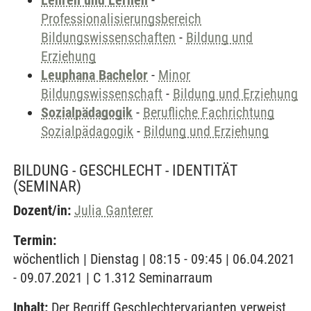
Lehren und Lernen
-
Professionalisierungsbereich
Bildungswissenschaften
-
Bildung und
Erziehung
Leuphana Bachelor
-
Minor
Bildungswissenschaft
-
Bildung und Erziehung
Sozialpädagogik
-
Berufliche Fachrichtung
Sozialpädagogik
-
Bildung und Erziehung
BILDUNG - GESCHLECHT - IDENTITÄT
(SEMINAR)
Dozent/in:
Julia Ganterer
Termin:
wöchentlich | Dienstag | 08:15 - 09:45 | 06.04.2021
- 09.07.2021 | C 1.312 Seminarraum
Inhalt:
Der Begriff Geschlechtervarianten verweist