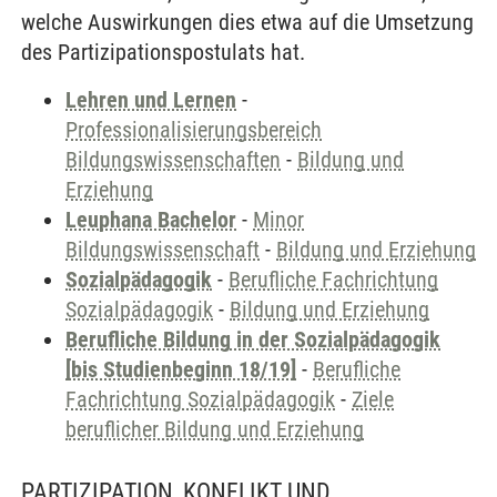
welche Auswirkungen dies etwa auf die Umsetzung
des Partizipationspostulats hat.
Lehren und Lernen
-
Professionalisierungsbereich
Bildungswissenschaften
-
Bildung und
Erziehung
Leuphana Bachelor
-
Minor
Bildungswissenschaft
-
Bildung und Erziehung
Sozialpädagogik
-
Berufliche Fachrichtung
Sozialpädagogik
-
Bildung und Erziehung
Berufliche Bildung in der Sozialpädagogik
[bis Studienbeginn 18/19]
-
Berufliche
Fachrichtung Sozialpädagogik
-
Ziele
beruflicher Bildung und Erziehung
PARTIZIPATION, KONFLIKT UND