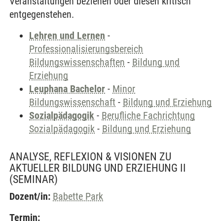
Veranstaltungen beziehen oder diesen kritisch
entgegenstehen.
Lehren und Lernen
-
Professionalisierungsbereich
Bildungswissenschaften
-
Bildung und
Erziehung
Leuphana Bachelor
-
Minor
Bildungswissenschaft
-
Bildung und Erziehung
Sozialpädagogik
-
Berufliche Fachrichtung
Sozialpädagogik
-
Bildung und Erziehung
ANALYSE, REFLEXION & VISIONEN ZU
AKTUELLER BILDUNG UND ERZIEHUNG II
(SEMINAR)
Dozent/in:
Babette Park
Termin: