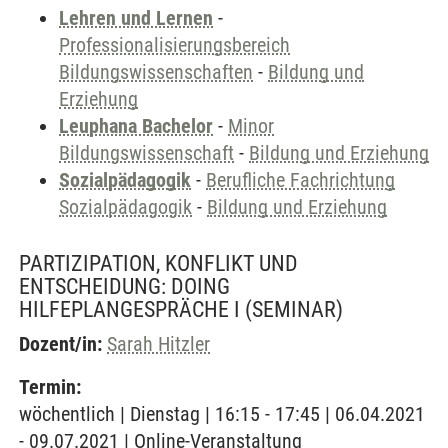
Lehren und Lernen
-
Professionalisierungsbereich
Bildungswissenschaften
-
Bildung und
Erziehung
Leuphana Bachelor
-
Minor
Bildungswissenschaft
-
Bildung und Erziehung
Sozialpädagogik
-
Berufliche Fachrichtung
Sozialpädagogik
-
Bildung und Erziehung
PARTIZIPATION, KONFLIKT UND
ENTSCHEIDUNG: DOING
HILFEPLANGESPRÄCHE I
(SEMINAR)
Dozent/in:
Sarah Hitzler
Termin:
wöchentlich | Dienstag | 16:15 - 17:45 | 06.04.2021
- 09.07.2021 | Online-Veranstaltung