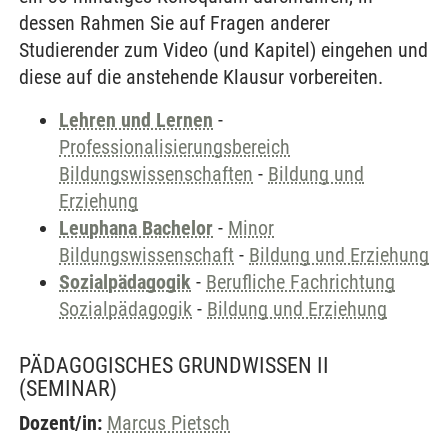
dessen Rahmen Sie auf Fragen anderer
Studierender zum Video (und Kapitel) eingehen und
diese auf die anstehende Klausur vorbereiten.
Lehren und Lernen
-
Professionalisierungsbereich
Bildungswissenschaften
-
Bildung und
Erziehung
Leuphana Bachelor
-
Minor
Bildungswissenschaft
-
Bildung und Erziehung
Sozialpädagogik
-
Berufliche Fachrichtung
Sozialpädagogik
-
Bildung und Erziehung
PÄDAGOGISCHES GRUNDWISSEN II
(SEMINAR)
Dozent/in:
Marcus Pietsch