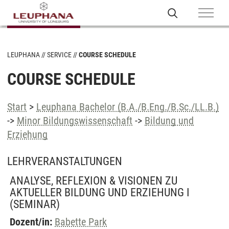
LEUPHANA
SERVICE
COURSE SCHEDULE
COURSE SCHEDULE
Start
>
Leuphana Bachelor (B.A./B.Eng./B.Sc./LL.B.)
->
Minor Bildungswissenschaft
->
Bildung und
Erziehung
LEHRVERANSTALTUNGEN
ANALYSE, REFLEXION & VISIONEN ZU
AKTUELLER BILDUNG UND ERZIEHUNG I
(SEMINAR)
Dozent/in:
Babette Park