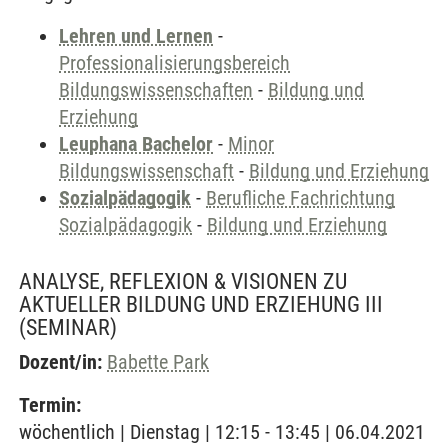
Lehren und Lernen
-
Professionalisierungsbereich
Bildungswissenschaften
-
Bildung und
Erziehung
Leuphana Bachelor
-
Minor
Bildungswissenschaft
-
Bildung und Erziehung
Sozialpädagogik
-
Berufliche Fachrichtung
Sozialpädagogik
-
Bildung und Erziehung
ANALYSE, REFLEXION & VISIONEN ZU
AKTUELLER BILDUNG UND ERZIEHUNG III
(SEMINAR)
Dozent/in:
Babette Park
Termin:
wöchentlich | Dienstag | 12:15 - 13:45 | 06.04.2021