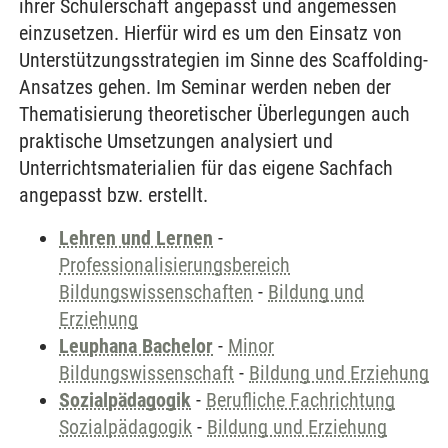
ihrer Schülerschaft angepasst und angemessen
einzusetzen. Hierfür wird es um den Einsatz von
Unterstützungsstrategien im Sinne des Scaffolding-
Ansatzes gehen. Im Seminar werden neben der
Thematisierung theoretischer Überlegungen auch
praktische Umsetzungen analysiert und
Unterrichtsmaterialien für das eigene Sachfach
angepasst bzw. erstellt.
Lehren und Lernen
-
Professionalisierungsbereich
Bildungswissenschaften
-
Bildung und
Erziehung
Leuphana Bachelor
-
Minor
Bildungswissenschaft
-
Bildung und Erziehung
Sozialpädagogik
-
Berufliche Fachrichtung
Sozialpädagogik
-
Bildung und Erziehung