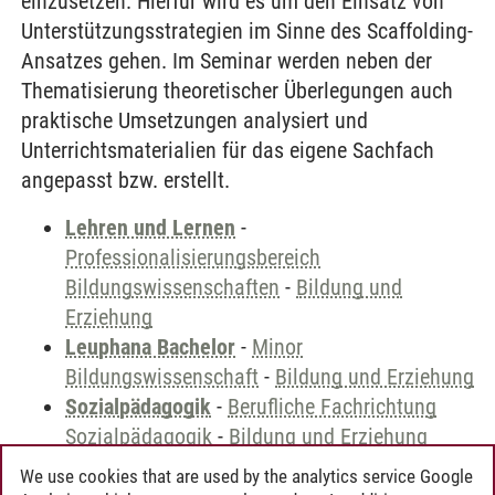
einzusetzen. Hierfür wird es um den Einsatz von
Unterstützungsstrategien im Sinne des Scaffolding-
Ansatzes gehen. Im Seminar werden neben der
Thematisierung theoretischer Überlegungen auch
praktische Umsetzungen analysiert und
Unterrichtsmaterialien für das eigene Sachfach
angepasst bzw. erstellt.
Lehren und Lernen
-
Professionalisierungsbereich
Bildungswissenschaften
-
Bildung und
Erziehung
Leuphana Bachelor
-
Minor
Bildungswissenschaft
-
Bildung und Erziehung
Sozialpädagogik
-
Berufliche Fachrichtung
Sozialpädagogik
-
Bildung und Erziehung
We use cookies that are used by the analytics service Google