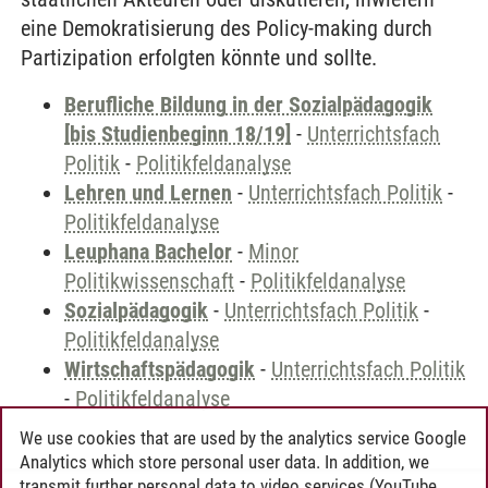
eine Demokratisierung des Policy-making durch
Partizipation erfolgten könnte und sollte.
Berufliche Bildung in der Sozialpädagogik
[bis Studienbeginn 18/19]
-
Unterrichtsfach
Politik
-
Politikfeldanalyse
Lehren und Lernen
-
Unterrichtsfach Politik
-
Politikfeldanalyse
Leuphana Bachelor
-
Minor
Politikwissenschaft
-
Politikfeldanalyse
Sozialpädagogik
-
Unterrichtsfach Politik
-
Politikfeldanalyse
Wirtschaftspädagogik
-
Unterrichtsfach Politik
-
Politikfeldanalyse
We use cookies that are used by the analytics service Google
Analytics which store personal user data. In addition, we
transmit further personal data to video services (YouTube,