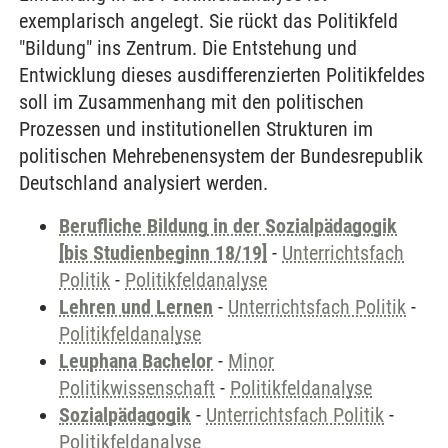
exemplarisch angelegt. Sie rückt das Politikfeld
"Bildung" ins Zentrum. Die Entstehung und
Entwicklung dieses ausdifferenzierten Politikfeldes
soll im Zusammenhang mit den politischen
Prozessen und institutionellen Strukturen im
politischen Mehrebenensystem der Bundesrepublik
Deutschland analysiert werden.
Berufliche Bildung in der Sozialpädagogik
[bis Studienbeginn 18/19]
-
Unterrichtsfach
Politik
-
Politikfeldanalyse
Lehren und Lernen
-
Unterrichtsfach Politik
-
Politikfeldanalyse
Leuphana Bachelor
-
Minor
Politikwissenschaft
-
Politikfeldanalyse
Sozialpädagogik
-
Unterrichtsfach Politik
-
Politikfeldanalyse