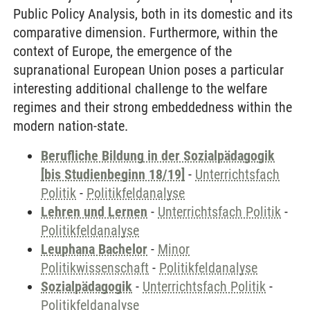
Public Policy Analysis, both in its domestic and its
comparative dimension. Furthermore, within the
context of Europe, the emergence of the
supranational European Union poses a particular
interesting additional challenge to the welfare
regimes and their strong embeddedness within the
modern nation-state.
Berufliche Bildung in der Sozialpädagogik
[bis Studienbeginn 18/19]
-
Unterrichtsfach
Politik
-
Politikfeldanalyse
Lehren und Lernen
-
Unterrichtsfach Politik
-
Politikfeldanalyse
Leuphana Bachelor
-
Minor
Politikwissenschaft
-
Politikfeldanalyse
Sozialpädagogik
-
Unterrichtsfach Politik
-
Politikfeldanalyse