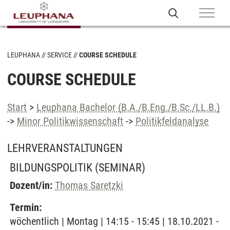
LEUPHANA
SERVICE
COURSE SCHEDULE
COURSE SCHEDULE
Start
>
Leuphana Bachelor (B.A./B.Eng./B.Sc./LL.B.)
->
Minor Politikwissenschaft
->
Politikfeldanalyse
LEHRVERANSTALTUNGEN
BILDUNGSPOLITIK
(SEMINAR)
Dozent/in:
Thomas Saretzki
Termin:
wöchentlich | Montag | 14:15 - 15:45 | 18.10.2021 -