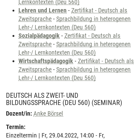
Lernkontexten (Deu 560)
Lehren und Lernen
-
Zertifikat - Deutsch als
Zweitsprache
-
Sprachbildung in heterogenen
Lehr-/ Lernkontexten (Deu 560)
Sozialpädagogik
-
Zertifikat - Deutsch als
Zweitsprache
-
Sprachbildung in heterogenen
Lehr-/ Lernkontexten (Deu 560)
Wirtschaftspädagogik
-
Zertifikat - Deutsch als
Zweitsprache
-
Sprachbildung in heterogenen
Lehr-/ Lernkontexten (Deu 560)
DEUTSCH ALS ZWEIT- UND
BILDUNGSSPRACHE (DEU 560)
(SEMINAR)
Dozent/in:
Anke Börsel
Termin:
Einzeltermin | Fr, 29.04.2022, 14:00 - Fr,