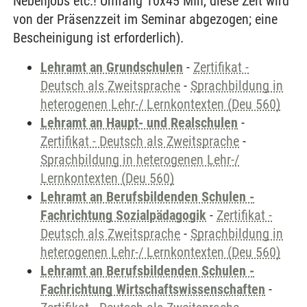
Nebenjobs etc.! Umfang 10x45 MIn, diese Zeit wird
von der Präsenzzeit im Seminar abgezogen; eine
Bescheinigung ist erforderlich).
Lehramt an Grundschulen
-
Zertifikat -
Deutsch als Zweitsprache
-
Sprachbildung in
heterogenen Lehr-/ Lernkontexten (Deu 560)
Lehramt an Haupt- und Realschulen
-
Zertifikat - Deutsch als Zweitsprache
-
Sprachbildung in heterogenen Lehr-/
Lernkontexten (Deu 560)
Lehramt an Berufsbildenden Schulen -
Fachrichtung Sozialpädagogik
-
Zertifikat -
Deutsch als Zweitsprache
-
Sprachbildung in
heterogenen Lehr-/ Lernkontexten (Deu 560)
Lehramt an Berufsbildenden Schulen -
Fachrichtung Wirtschaftswissenschaften
-