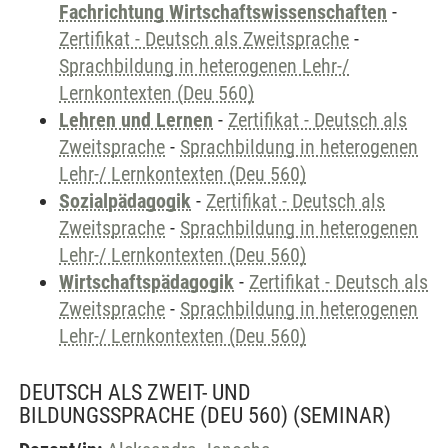
Fachrichtung Wirtschaftswissenschaften
-
Zertifikat - Deutsch als Zweitsprache
-
Sprachbildung in heterogenen Lehr-/
Lernkontexten (Deu 560)
Lehren und Lernen
-
Zertifikat - Deutsch als
Zweitsprache
-
Sprachbildung in heterogenen
Lehr-/ Lernkontexten (Deu 560)
Sozialpädagogik
-
Zertifikat - Deutsch als
Zweitsprache
-
Sprachbildung in heterogenen
Lehr-/ Lernkontexten (Deu 560)
Wirtschaftspädagogik
-
Zertifikat - Deutsch als
Zweitsprache
-
Sprachbildung in heterogenen
Lehr-/ Lernkontexten (Deu 560)
DEUTSCH ALS ZWEIT- UND
BILDUNGSSPRACHE (DEU 560)
(SEMINAR)