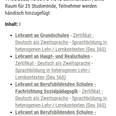
Raum für 25 Studierende, Teilnehmer werden
händisch hinzugefügt
Inhalt:
I
Lehramt an Grundschulen
-
Zertifikat -
Deutsch als Zweitsprache
-
Sprachbildung in
heterogenen Lehr-/ Lernkontexten (Deu 560)
Lehramt an Haupt- und Realschulen
-
Zertifikat - Deutsch als Zweitsprache
-
Sprachbildung in heterogenen Lehr-/
Lernkontexten (Deu 560)
Lehramt an Berufsbildenden Schulen -
Fachrichtung Sozialpädagogik
-
Zertifikat -
Deutsch als Zweitsprache
-
Sprachbildung in
heterogenen Lehr-/ Lernkontexten (Deu 560)
Lehramt an Berufsbildenden Schulen -