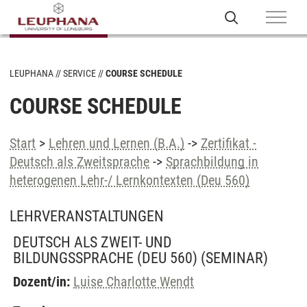
LEUPHANA
SERVICE
COURSE SCHEDULE
COURSE SCHEDULE
Start
>
Lehren und Lernen (B.A.)
->
Zertifikat -
Deutsch als Zweitsprache
->
Sprachbildung in
heterogenen Lehr-/ Lernkontexten (Deu 560)
LEHRVERANSTALTUNGEN
DEUTSCH ALS ZWEIT- UND
BILDUNGSSPRACHE (DEU 560)
(SEMINAR)
Dozent/in:
Luise Charlotte Wendt