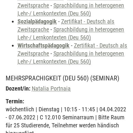
Zweitsprache
-
Sprachbildung in heterogenen
Lehr-/ Lernkontexten (Deu 560)
Sozialpädagogik
-
Zertifikat - Deutsch als
Zweitsprache
-
Sprachbildung in heterogenen
Lehr-/ Lernkontexten (Deu 560)
Wirtschaftspädagogik
-
Zertifikat - Deutsch als
Zweitsprache
-
Sprachbildung in heterogenen
Lehr-/ Lernkontexten (Deu 560)
MEHRSPRACHIGKEIT (DEU 560)
(SEMINAR)
Dozent/in:
Natalia Portnaia
Termin:
wöchentlich | Dienstag | 10:15 - 11:45 | 04.04.2022
- 07.06.2022 | C 12.010 Seminarraum | Bitte Raum
für 25 Studierende, Teilnehmer werden händisch