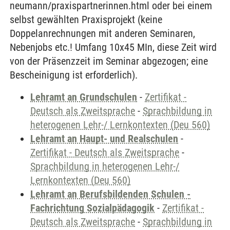
neumann/praxispartnerinnen.html oder bei einem
selbst gewählten Praxisprojekt (keine
Doppelanrechnungen mit anderen Seminaren,
Nebenjobs etc.! Umfang 10x45 MIn, diese Zeit wird
von der Präsenzzeit im Seminar abgezogen; eine
Bescheinigung ist erforderlich).
Lehramt an Grundschulen
-
Zertifikat -
Deutsch als Zweitsprache
-
Sprachbildung in
heterogenen Lehr-/ Lernkontexten (Deu 560)
Lehramt an Haupt- und Realschulen
-
Zertifikat - Deutsch als Zweitsprache
-
Sprachbildung in heterogenen Lehr-/
Lernkontexten (Deu 560)
Lehramt an Berufsbildenden Schulen -
Fachrichtung Sozialpädagogik
-
Zertifikat -
Deutsch als Zweitsprache
-
Sprachbildung in