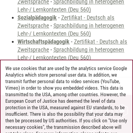
Zweitsprache
-
Sprachbildung in heterogenen
Lehr-/ Lernkontexten (Deu 560)
Sozialpädagogik
-
Zertifikat - Deutsch als
Zweitsprache
-
Sprachbildung in heterogenen
Lehr-/ Lernkontexten (Deu 560)
Wirtschaftspädagogik
-
Zertifikat - Deutsch als
Zweitsprache
-
Sprachbildung in heterogenen
Lehr-/ Lernkontexten (Deu 560)
We use cookies that are used by the analytics service Google
Analytics which store personal user data. In addition, we
transmit further personal data to video services (YouTube,
Andreea Tribel
/
30.06.2024
Vimeo) in order to show you embedded videos. This data is
transmitted to the USA, among other countries. However, the
European Court of Justice has deemed the level of data
protection in the USA, measured against EU standards, to be
CONTACT
insufficient. There is also the possibility that your data may
LEUPHANA AS EMPLOYER
then be processed by US authorities. If you click on "Use only
INTRANET
necessary cookies", the transmission described above will