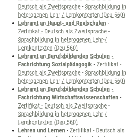
Deutsch als Zweitsprache
-
Sprachbildung in
heterogenen Lehr-/ Lernkontexten (Deu 560)
Lehramt an Haupt- und Realschulen
-
Zertifikat - Deutsch als Zweitsprache
-
Sprachbildung in heterogenen Lehr-/
Lernkontexten (Deu 560)
Lehramt an Berufsbildenden Schulen -
Fachrichtung Sozialpädagogik
-
Zertifikat -
Deutsch als Zweitsprache
-
Sprachbildung in
heterogenen Lehr-/ Lernkontexten (Deu 560)
Lehramt an Berufsbildenden Schulen -
Fachrichtung Wirtschaftswissenschaften
-
Zertifikat - Deutsch als Zweitsprache
-
Sprachbildung in heterogenen Lehr-/
Lernkontexten (Deu 560)
Lehren und Lernen
-
Zertifikat - Deutsch als