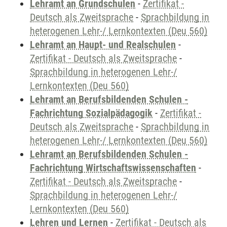
Lehramt an Grundschulen
-
Zertifikat -
Deutsch als Zweitsprache
-
Sprachbildung in
heterogenen Lehr-/ Lernkontexten (Deu 560)
Lehramt an Haupt- und Realschulen
-
Zertifikat - Deutsch als Zweitsprache
-
Sprachbildung in heterogenen Lehr-/
Lernkontexten (Deu 560)
Lehramt an Berufsbildenden Schulen -
Fachrichtung Sozialpädagogik
-
Zertifikat -
Deutsch als Zweitsprache
-
Sprachbildung in
heterogenen Lehr-/ Lernkontexten (Deu 560)
Lehramt an Berufsbildenden Schulen -
Fachrichtung Wirtschaftswissenschaften
-
Zertifikat - Deutsch als Zweitsprache
-
Sprachbildung in heterogenen Lehr-/
Lernkontexten (Deu 560)
Lehren und Lernen
-
Zertifikat - Deutsch als