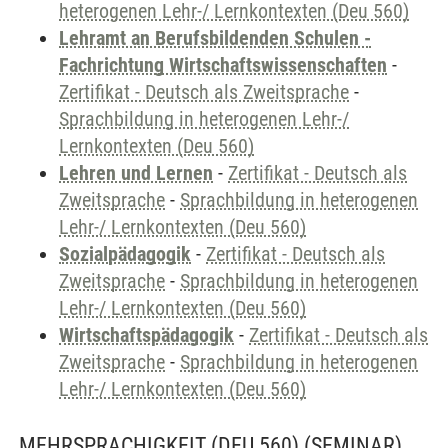
heterogenen Lehr-/ Lernkontexten (Deu 560)
Lehramt an Berufsbildenden Schulen -
Fachrichtung Wirtschaftswissenschaften
-
Zertifikat - Deutsch als Zweitsprache
-
Sprachbildung in heterogenen Lehr-/
Lernkontexten (Deu 560)
Lehren und Lernen
-
Zertifikat - Deutsch als
Zweitsprache
-
Sprachbildung in heterogenen
Lehr-/ Lernkontexten (Deu 560)
Sozialpädagogik
-
Zertifikat - Deutsch als
Zweitsprache
-
Sprachbildung in heterogenen
Lehr-/ Lernkontexten (Deu 560)
Wirtschaftspädagogik
-
Zertifikat - Deutsch als
Zweitsprache
-
Sprachbildung in heterogenen
Lehr-/ Lernkontexten (Deu 560)
MEHRSPRACHIGKEIT (DEU 560)
(SEMINAR)