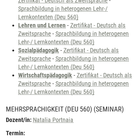
Zertifikat - Deutsch als Zweitsprache
-
Sprachbildung in heterogenen Lehr-/
Lernkontexten (Deu 560)
Lehren und Lernen
-
Zertifikat - Deutsch als
Zweitsprache
-
Sprachbildung in heterogenen
Lehr-/ Lernkontexten (Deu 560)
Sozialpädagogik
-
Zertifikat - Deutsch als
Zweitsprache
-
Sprachbildung in heterogenen
Lehr-/ Lernkontexten (Deu 560)
Wirtschaftspädagogik
-
Zertifikat - Deutsch als
Zweitsprache
-
Sprachbildung in heterogenen
Lehr-/ Lernkontexten (Deu 560)
MEHRSPRACHIGKEIT (DEU 560)
(SEMINAR)
Dozent/in:
Natalia Portnaia
Termin: