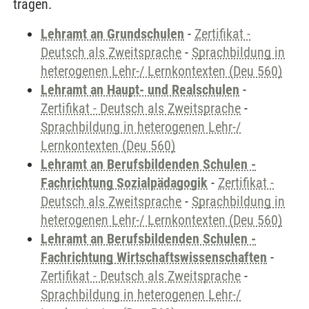
tragen.
Lehramt an Grundschulen
-
Zertifikat -
Deutsch als Zweitsprache
-
Sprachbildung in
heterogenen Lehr-/ Lernkontexten (Deu 560)
Lehramt an Haupt- und Realschulen
-
Zertifikat - Deutsch als Zweitsprache
-
Sprachbildung in heterogenen Lehr-/
Lernkontexten (Deu 560)
Lehramt an Berufsbildenden Schulen -
Fachrichtung Sozialpädagogik
-
Zertifikat -
Deutsch als Zweitsprache
-
Sprachbildung in
heterogenen Lehr-/ Lernkontexten (Deu 560)
Lehramt an Berufsbildenden Schulen -
Fachrichtung Wirtschaftswissenschaften
-
Zertifikat - Deutsch als Zweitsprache
-
Sprachbildung in heterogenen Lehr-/