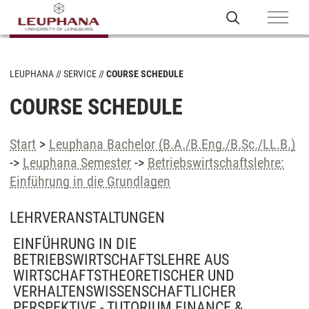
LEUPHANA
SERVICE
COURSE SCHEDULE
COURSE SCHEDULE
Start
>
Leuphana Bachelor (B.A./B.Eng./B.Sc./LL.B.)
->
Leuphana Semester
->
Betriebswirtschaftslehre:
Einführung in die Grundlagen
LEHRVERANSTALTUNGEN
EINFÜHRUNG IN DIE
BETRIEBSWIRTSCHAFTSLEHRE AUS
WIRTSCHAFTSTHEORETISCHER UND
VERHALTENSWISSENSCHAFTLICHER
PERSPEKTIVE - TUTORIUM FINANCE &