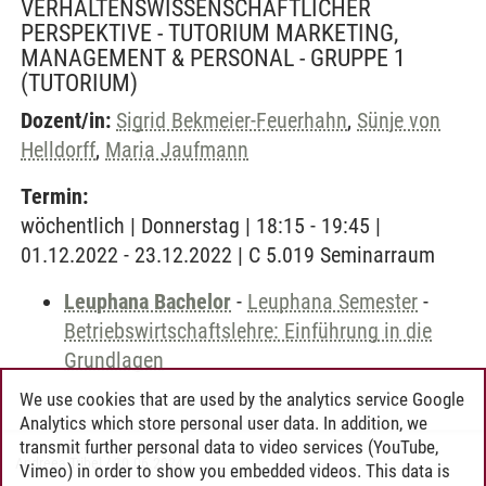
VERHALTENSWISSENSCHAFTLICHER
PERSPEKTIVE - TUTORIUM MARKETING,
MANAGEMENT & PERSONAL - GRUPPE 1
(TUTORIUM)
Dozent/in:
Sigrid Bekmeier-Feuerhahn
,
Sünje von
Helldorff
,
Maria Jaufmann
Termin:
wöchentlich | Donnerstag | 18:15 - 19:45 |
01.12.2022 - 23.12.2022 | C 5.019 Seminarraum
Leuphana Bachelor
-
Leuphana Semester
-
Betriebswirtschaftslehre: Einführung in die
Grundlagen
We use cookies that are used by the analytics service Google
Analytics which store personal user data. In addition, we
transmit further personal data to video services (YouTube,
Andreea Tribel
/
30.06.2024
Vimeo) in order to show you embedded videos. This data is