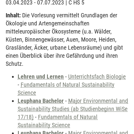
03.04.2023 - 07.07.2023 | C HS 5
Inhalt:
Die Vorlesung vermittelt Grundlagen der
Ökologie und Artengemeinschaften
mitteleuropäischer Ökosysteme (u.a. Wälder,
Küsten, Binnengewässer, Auen, Moore, Heiden,
Grasländer, Äcker, urbane Lebensräume) und gibt
einen Überblick über ihre Gefährdung und ihren
Schutz.
Lehren und Lernen
-
Unterrichtsfach Biologie
-
Fundamentals of Natural Sustainability
Science
Leuphana Bachelor
-
Major Environmental and
Sustainability Studies (ab Studienbeginn WiSe
17/18)
-
Fundamentals of Natural
Sustainability Science
Leuphana Bachelor
-
Major Environmental and