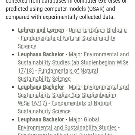
collected from databases in computer exercises or
predicted using computer models (QSAR) and
compared with experimentally collected data.
Lehren und Lernen
-
Unterrichtsfach Biologie
-
Fundamentals of Natural Sustainability
Science
Leuphana Bachelor
-
Major Environmental and
Sustainability Studies (ab Studienbeginn WiSe
17/18)
-
Fundamentals of Natural
Sustainability Science
Leuphana Bachelor
-
Major Environmental and
Sustainability Studies (bis Studienbeginn
WiSe 16/17)
-
Fundamentals of Natural
Sustainability Science
Leuphana Bachelor
-
Major Global
Environmental and Sustainability Studies
-