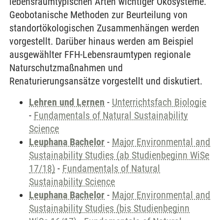
lebensraumtypischen Arten wichtiger Ökosysteme.
Geobotanische Methoden zur Beurteilung von
standortökologischen Zusammenhängen werden
vorgestellt. Darüber hinaus werden am Beispiel
ausgewählter FFH-Lebensraumtypen regionale
Naturschutzmaßnahmen und
Renaturierungsansätze vorgestellt und diskutiert.
Lehren und Lernen
-
Unterrichtsfach Biologie
-
Fundamentals of Natural Sustainability
Science
Leuphana Bachelor
-
Major Environmental and
Sustainability Studies (ab Studienbeginn WiSe
17/18)
-
Fundamentals of Natural
Sustainability Science
Leuphana Bachelor
-
Major Environmental and
Sustainability Studies (bis Studienbeginn