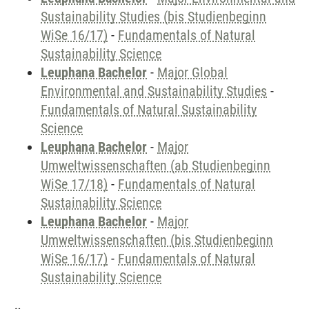
Sustainability Studies (bis Studienbeginn
WiSe 16/17)
-
Fundamentals of Natural
Sustainability Science
Leuphana Bachelor
-
Major Global
Environmental and Sustainability Studies
-
Fundamentals of Natural Sustainability
Science
Leuphana Bachelor
-
Major
Umweltwissenschaften (ab Studienbeginn
WiSe 17/18)
-
Fundamentals of Natural
Sustainability Science
Leuphana Bachelor
-
Major
Umweltwissenschaften (bis Studienbeginn
WiSe 16/17)
-
Fundamentals of Natural
Sustainability Science