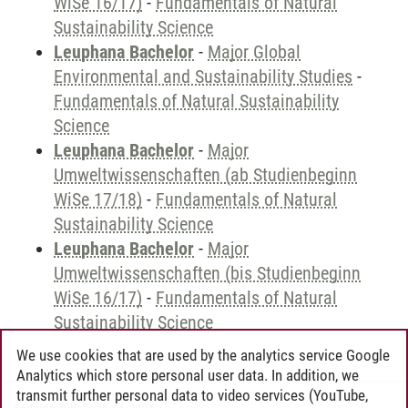
WiSe 16/17)
-
Fundamentals of Natural
Sustainability Science
Leuphana Bachelor
-
Major Global
Environmental and Sustainability Studies
-
Fundamentals of Natural Sustainability
Science
Leuphana Bachelor
-
Major
Umweltwissenschaften (ab Studienbeginn
WiSe 17/18)
-
Fundamentals of Natural
Sustainability Science
Leuphana Bachelor
-
Major
Umweltwissenschaften (bis Studienbeginn
WiSe 16/17)
-
Fundamentals of Natural
Sustainability Science
We use cookies that are used by the analytics service Google
Analytics which store personal user data. In addition, we
transmit further personal data to video services (YouTube,