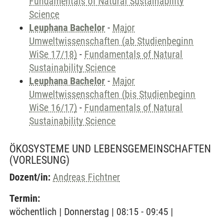
Fundamentals of Natural Sustainability
Science
Leuphana Bachelor
-
Major
Umweltwissenschaften (ab Studienbeginn
WiSe 17/18)
-
Fundamentals of Natural
Sustainability Science
Leuphana Bachelor
-
Major
Umweltwissenschaften (bis Studienbeginn
WiSe 16/17)
-
Fundamentals of Natural
Sustainability Science
ÖKOSYSTEME UND LEBENSGEMEINSCHAFTEN
(VORLESUNG)
Dozent/in:
Andreas Fichtner
Termin:
wöchentlich | Donnerstag | 08:15 - 09:45 |