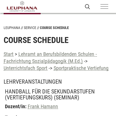
LEUPHANA
SERVICE
COURSE SCHEDULE
COURSE SCHEDULE
Start
>
Lehramt an Berufsbildenden Schulen -
Fachrichtung Sozialpädagogik (M.Ed.)
->
Unterrichtsfach Sport
->
Sportpraktische Vertiefung
LEHRVERANSTALTUNGEN
HANDBALL FÜR DIE SEKUNDARSTUFEN
(VERTIEFUNGSKURS)
(SEMINAR)
Dozent/in:
Frank Hamann