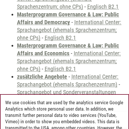
Sprachenzentrum; ohne CPs)
-
Englisch B2.1
Masterprogramm Governance & Law: Public
Affairs and Democracy
-
International Center:
Sprachangebot (ehemals Sprachenzentrum;
ohne CPs)
-
Englisch B2.1
Masterprogramm Governance & Law: Public
Affairs and Economics
-
International Center:
Sprachangebot (ehemals Sprachenzentrum;
ohne CPs)
-
Englisch B2.1
zusätzliche Angebote
-
International Center:
Sprachangebot (ehemals Sprachenzentrum)
-
Sprachangebot und Sonderveranstaltungen
We use cookies that are used by the analytics service Google
Analytics which store personal user data. In addition, we
transmit further personal data to video services (YouTube,
Andreea Tribel
/
30.06.2024
Vimeo) in order to show you embedded videos. This data is
transmitted to the USA, among other countries. However, the