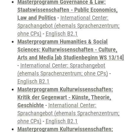
Masterprogramm Governance & Law:
Staatswissenschaften - Public Economics,
Law and Politics
-
International Center:
Sprachangebot (ehemals Sprachenzentrum;
ohne CPs)
-
Englisch B2.1
Masterprogramm Humanities & Social
Sciences: Kulturwissenschaften - Culture,
Arts and Media [ab Studienbeginn WS 13/14]
-
International Center: Sprachangebot
(ehemals Sprachenzentrum; ohne CPs)
-
Englisch B2.1
Masterprogramm Kulturwissenschaften:
Kritik der Gegenwart - Künste, Theorie,
Geschichte
-
International Center:
Sprachangebot (ehemals Sprachenzentrum;
ohne CPs)
-
Englisch B2.1
Masterprogramm Kulturwissenschaften: