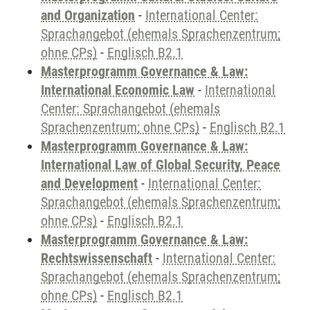
and Organization
-
International Center:
Sprachangebot (ehemals Sprachenzentrum;
ohne CPs)
-
Englisch B2.1
Masterprogramm Governance & Law:
International Economic Law
-
International
Center: Sprachangebot (ehemals
Sprachenzentrum; ohne CPs)
-
Englisch B2.1
Masterprogramm Governance & Law:
International Law of Global Security, Peace
and Development
-
International Center:
Sprachangebot (ehemals Sprachenzentrum;
ohne CPs)
-
Englisch B2.1
Masterprogramm Governance & Law:
Rechtswissenschaft
-
International Center:
Sprachangebot (ehemals Sprachenzentrum;
ohne CPs)
-
Englisch B2.1