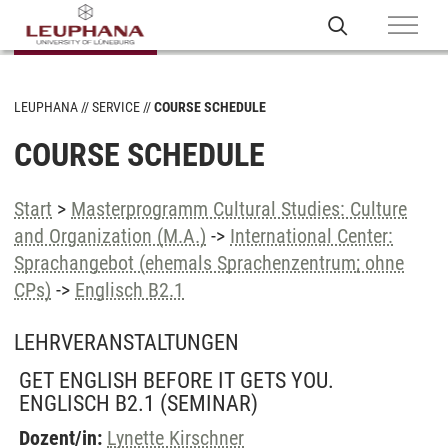
LEUPHANA
SERVICE
COURSE SCHEDULE
COURSE SCHEDULE
Start
>
Masterprogramm Cultural Studies: Culture
and Organization (M.A.)
->
International Center:
Sprachangebot (ehemals Sprachenzentrum; ohne
CPs)
->
Englisch B2.1
LEHRVERANSTALTUNGEN
GET ENGLISH BEFORE IT GETS YOU.
ENGLISCH B2.1
(SEMINAR)
Dozent/in:
Lynette Kirschner