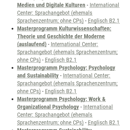
Medien und Digitale Kulturen
-
International
Center: Sprachangebot (ehemals
Sprachenzentrum; ohne CPs)
-
Englisch B2.1
Masterprogramm Kulturwissenschaften:
Theorie und Geschichte der Moderne
(auslaufend)
-
International Center:
Sprachangebot (ehemals Sprachenzentrum;
ohne CPs)
-
Englisch B2.1
Masterprogramm Psychology: Psychology
and Sustainability
-
International Center:
Sprachangebot (ehemals Sprachenzentrum;
ohne CPs)
-
Englisch B2.1
Masterprogramm Psychology: Work &
Organizational Psychology
-
International
Center: Sprachangebot (ehemals
Sprachenzentrum; ohne CPs)
-
Englisch B2.1