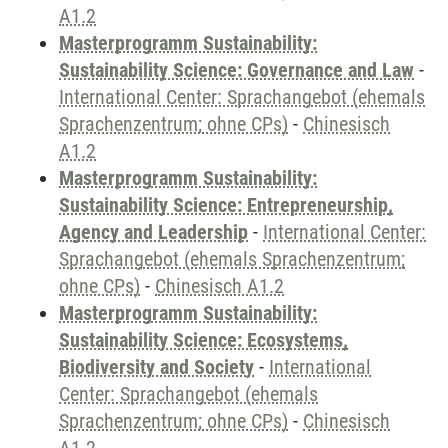
A1.2
Masterprogramm Sustainability:
Sustainability Science: Governance and Law
-
International Center: Sprachangebot (ehemals
Sprachenzentrum; ohne CPs)
-
Chinesisch
A1.2
Masterprogramm Sustainability:
Sustainability Science: Entrepreneurship,
Agency and Leadership
-
International Center:
Sprachangebot (ehemals Sprachenzentrum;
ohne CPs)
-
Chinesisch A1.2
Masterprogramm Sustainability:
Sustainability Science: Ecosystems,
Biodiversity and Society
-
International
Center: Sprachangebot (ehemals
Sprachenzentrum; ohne CPs)
-
Chinesisch