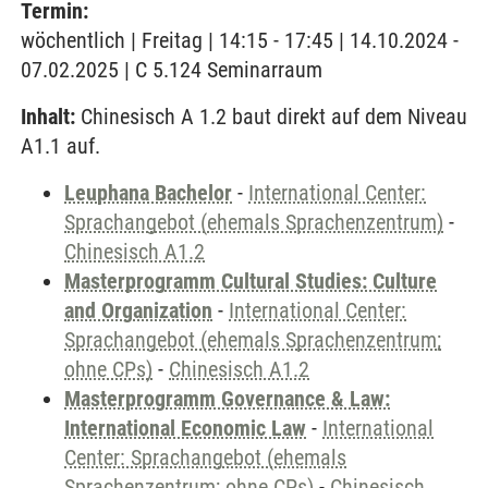
Termin:
wöchentlich | Freitag | 14:15 - 17:45 | 14.10.2024 -
07.02.2025 | C 5.124 Seminarraum
Inhalt:
Chinesisch A 1.2 baut direkt auf dem Niveau
A1.1 auf.
Leuphana Bachelor
-
International Center:
Sprachangebot (ehemals Sprachenzentrum)
-
Chinesisch A1.2
Masterprogramm Cultural Studies: Culture
and Organization
-
International Center:
Sprachangebot (ehemals Sprachenzentrum;
ohne CPs)
-
Chinesisch A1.2
Masterprogramm Governance & Law:
International Economic Law
-
International
Center: Sprachangebot (ehemals
Sprachenzentrum; ohne CPs)
-
Chinesisch