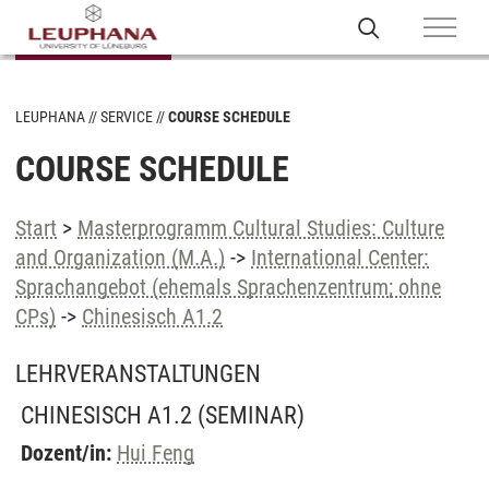
LEUPHANA
SERVICE
COURSE SCHEDULE
COURSE SCHEDULE
Start
>
Masterprogramm Cultural Studies: Culture
and Organization (M.A.)
->
International Center:
Sprachangebot (ehemals Sprachenzentrum; ohne
CPs)
->
Chinesisch A1.2
LEHRVERANSTALTUNGEN
CHINESISCH A1.2
(SEMINAR)
Dozent/in:
Hui Feng