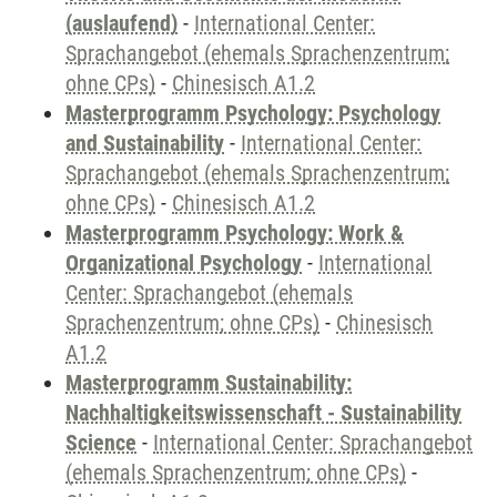
(auslaufend)
-
International Center:
Sprachangebot (ehemals Sprachenzentrum;
ohne CPs)
-
Chinesisch A1.2
Masterprogramm Psychology: Psychology
and Sustainability
-
International Center:
Sprachangebot (ehemals Sprachenzentrum;
ohne CPs)
-
Chinesisch A1.2
Masterprogramm Psychology: Work &
Organizational Psychology
-
International
Center: Sprachangebot (ehemals
Sprachenzentrum; ohne CPs)
-
Chinesisch
A1.2
Masterprogramm Sustainability:
Nachhaltigkeitswissenschaft - Sustainability
Science
-
International Center: Sprachangebot
(ehemals Sprachenzentrum; ohne CPs)
-