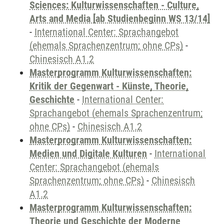
Sciences: Kulturwissenschaften - Culture,
Arts and Media [ab Studienbeginn WS 13/14]
-
International Center: Sprachangebot
(ehemals Sprachenzentrum; ohne CPs)
-
Chinesisch A1.2
Masterprogramm Kulturwissenschaften:
Kritik der Gegenwart - Künste, Theorie,
Geschichte
-
International Center:
Sprachangebot (ehemals Sprachenzentrum;
ohne CPs)
-
Chinesisch A1.2
Masterprogramm Kulturwissenschaften:
Medien und Digitale Kulturen
-
International
Center: Sprachangebot (ehemals
Sprachenzentrum; ohne CPs)
-
Chinesisch
A1.2
Masterprogramm Kulturwissenschaften:
Theorie und Geschichte der Moderne