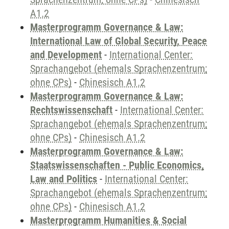
A1.2
Masterprogramm Governance & Law:
International Law of Global Security, Peace
and Development
-
International Center:
Sprachangebot (ehemals Sprachenzentrum;
ohne CPs)
-
Chinesisch A1.2
Masterprogramm Governance & Law:
Rechtswissenschaft
-
International Center:
Sprachangebot (ehemals Sprachenzentrum;
ohne CPs)
-
Chinesisch A1.2
Masterprogramm Governance & Law:
Staatswissenschaften - Public Economics,
Law and Politics
-
International Center:
Sprachangebot (ehemals Sprachenzentrum;
ohne CPs)
-
Chinesisch A1.2
Masterprogramm Humanities & Social