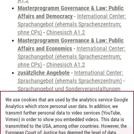
A1.2
Masterprogramm Governance & Law: Public
Affairs and Democracy
-
International Center:
Sprachangebot (ehemals Sprachenzentrum;
ohne CPs)
-
Chinesisch A1.2
Masterprogramm Governance & Law: Public
Affairs and Economics
-
International Center:
Sprachangebot (ehemals Sprachenzentrum;
ohne CPs)
-
Chinesisch A1.2
zusätzliche Angebote
-
International Center:
Sprachangebot (ehemals Sprachenzentrum)
-
Sprachangebot und Sonderveranstaltungen
We use cookies that are used by the analytics service Google
Analytics which store personal user data. In addition, we
transmit further personal data to video services (YouTube,
Andreea Tribel
/
30.06.2024
Vimeo) in order to show you embedded videos. This data is
transmitted to the USA, among other countries. However, the
European Court of Justice has deemed the level of data