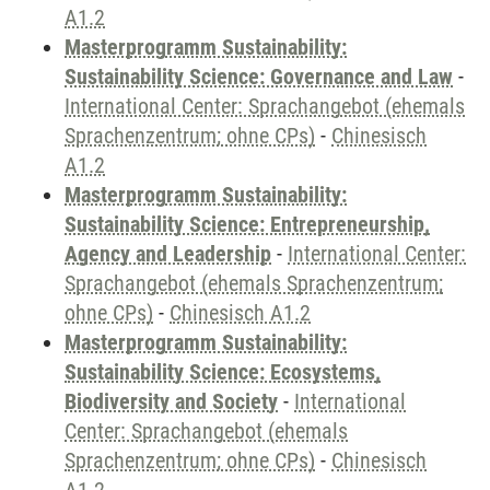
A1.2
Masterprogramm Sustainability:
Sustainability Science: Governance and Law
-
International Center: Sprachangebot (ehemals
Sprachenzentrum; ohne CPs)
-
Chinesisch
A1.2
Masterprogramm Sustainability:
Sustainability Science: Entrepreneurship,
Agency and Leadership
-
International Center:
Sprachangebot (ehemals Sprachenzentrum;
ohne CPs)
-
Chinesisch A1.2
Masterprogramm Sustainability:
Sustainability Science: Ecosystems,
Biodiversity and Society
-
International
Center: Sprachangebot (ehemals
Sprachenzentrum; ohne CPs)
-
Chinesisch