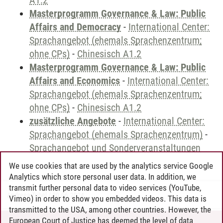
A1.2
Masterprogramm Governance & Law: Public
Affairs and Democracy
-
International Center:
Sprachangebot (ehemals Sprachenzentrum;
ohne CPs)
-
Chinesisch A1.2
Masterprogramm Governance & Law: Public
Affairs and Economics
-
International Center:
Sprachangebot (ehemals Sprachenzentrum;
ohne CPs)
-
Chinesisch A1.2
zusätzliche Angebote
-
International Center:
Sprachangebot (ehemals Sprachenzentrum)
-
Sprachangebot und Sonderveranstaltungen
We use cookies that are used by the analytics service Google
Analytics which store personal user data. In addition, we
transmit further personal data to video services (YouTube,
Andreea Tribel
/
30.06.2024
Vimeo) in order to show you embedded videos. This data is
transmitted to the USA, among other countries. However, the
European Court of Justice has deemed the level of data