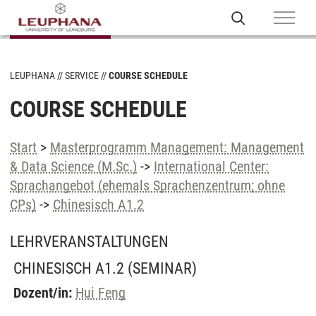
LEUPHANA
SERVICE
COURSE SCHEDULE
COURSE SCHEDULE
Start
>
Masterprogramm Management: Management
& Data Science (M.Sc.)
->
International Center:
Sprachangebot (ehemals Sprachenzentrum; ohne
CPs)
->
Chinesisch A1.2
LEHRVERANSTALTUNGEN
CHINESISCH A1.2
(SEMINAR)
Dozent/in:
Hui Feng