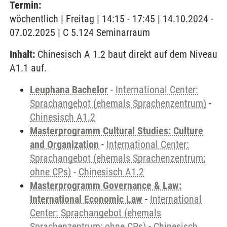
Termin:
wöchentlich | Freitag | 14:15 - 17:45 | 14.10.2024 -
07.02.2025 | C 5.124 Seminarraum
Inhalt:
Chinesisch A 1.2 baut direkt auf dem Niveau
A1.1 auf.
Leuphana Bachelor
-
International Center:
Sprachangebot (ehemals Sprachenzentrum)
-
Chinesisch A1.2
Masterprogramm Cultural Studies: Culture
and Organization
-
International Center:
Sprachangebot (ehemals Sprachenzentrum;
ohne CPs)
-
Chinesisch A1.2
Masterprogramm Governance & Law:
International Economic Law
-
International
Center: Sprachangebot (ehemals
Sprachenzentrum; ohne CPs)
-
Chinesisch