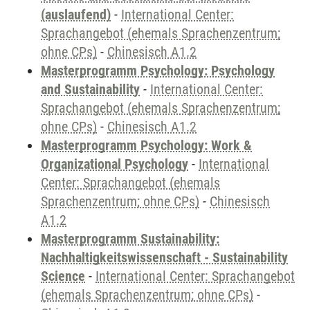
(auslaufend)
-
International Center:
Sprachangebot (ehemals Sprachenzentrum;
ohne CPs)
-
Chinesisch A1.2
Masterprogramm Psychology: Psychology
and Sustainability
-
International Center:
Sprachangebot (ehemals Sprachenzentrum;
ohne CPs)
-
Chinesisch A1.2
Masterprogramm Psychology: Work &
Organizational Psychology
-
International
Center: Sprachangebot (ehemals
Sprachenzentrum; ohne CPs)
-
Chinesisch
A1.2
Masterprogramm Sustainability:
Nachhaltigkeitswissenschaft - Sustainability
Science
-
International Center: Sprachangebot
(ehemals Sprachenzentrum; ohne CPs)
-