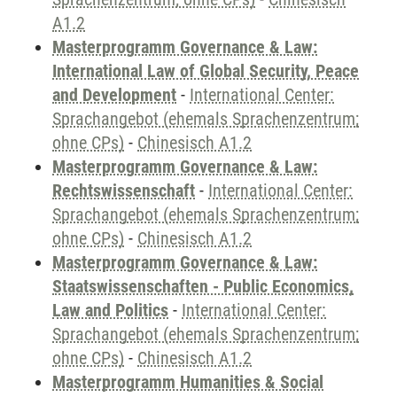
A1.2
Masterprogramm Governance & Law:
International Law of Global Security, Peace
and Development
-
International Center:
Sprachangebot (ehemals Sprachenzentrum;
ohne CPs)
-
Chinesisch A1.2
Masterprogramm Governance & Law:
Rechtswissenschaft
-
International Center:
Sprachangebot (ehemals Sprachenzentrum;
ohne CPs)
-
Chinesisch A1.2
Masterprogramm Governance & Law:
Staatswissenschaften - Public Economics,
Law and Politics
-
International Center:
Sprachangebot (ehemals Sprachenzentrum;
ohne CPs)
-
Chinesisch A1.2
Masterprogramm Humanities & Social