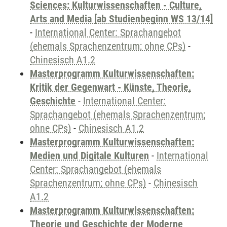
Sciences: Kulturwissenschaften - Culture,
Arts and Media [ab Studienbeginn WS 13/14]
-
International Center: Sprachangebot
(ehemals Sprachenzentrum; ohne CPs)
-
Chinesisch A1.2
Masterprogramm Kulturwissenschaften:
Kritik der Gegenwart - Künste, Theorie,
Geschichte
-
International Center:
Sprachangebot (ehemals Sprachenzentrum;
ohne CPs)
-
Chinesisch A1.2
Masterprogramm Kulturwissenschaften:
Medien und Digitale Kulturen
-
International
Center: Sprachangebot (ehemals
Sprachenzentrum; ohne CPs)
-
Chinesisch
A1.2
Masterprogramm Kulturwissenschaften:
Theorie und Geschichte der Moderne