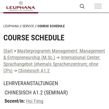
LEUPHANA
SERVICE
COURSE SCHEDULE
COURSE SCHEDULE
Start
>
Masterprogramm Management: Management
& Entrepreneurship (M.Sc.)
->
International Center:
Sprachangebot (ehemals Sprachenzentrum; ohne
CPs)
->
Chinesisch A1.2
LEHRVERANSTALTUNGEN
CHINESISCH A1.2
(SEMINAR)
Dozent/in:
Hui Feng