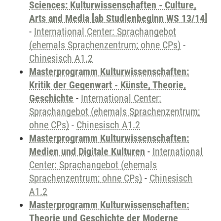
Sciences: Kulturwissenschaften - Culture,
Arts and Media [ab Studienbeginn WS 13/14]
-
International Center: Sprachangebot
(ehemals Sprachenzentrum; ohne CPs)
-
Chinesisch A1.2
Masterprogramm Kulturwissenschaften:
Kritik der Gegenwart - Künste, Theorie,
Geschichte
-
International Center:
Sprachangebot (ehemals Sprachenzentrum;
ohne CPs)
-
Chinesisch A1.2
Masterprogramm Kulturwissenschaften:
Medien und Digitale Kulturen
-
International
Center: Sprachangebot (ehemals
Sprachenzentrum; ohne CPs)
-
Chinesisch
A1.2
Masterprogramm Kulturwissenschaften:
Theorie und Geschichte der Moderne