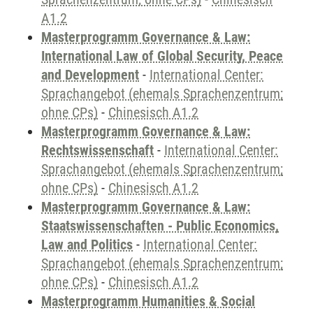
A1.2
Masterprogramm Governance & Law:
International Law of Global Security, Peace
and Development
-
International Center:
Sprachangebot (ehemals Sprachenzentrum;
ohne CPs)
-
Chinesisch A1.2
Masterprogramm Governance & Law:
Rechtswissenschaft
-
International Center:
Sprachangebot (ehemals Sprachenzentrum;
ohne CPs)
-
Chinesisch A1.2
Masterprogramm Governance & Law:
Staatswissenschaften - Public Economics,
Law and Politics
-
International Center:
Sprachangebot (ehemals Sprachenzentrum;
ohne CPs)
-
Chinesisch A1.2
Masterprogramm Humanities & Social