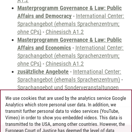
A1.2
Masterprogramm Governance & Law: Public
Affairs and Democracy
-
International Center:
Sprachangebot (ehemals Sprachenzentrum;
ohne CPs)
-
Chinesisch A1.2
Masterprogramm Governance & Law: Public
Affairs and Economics
-
International Center:
Sprachangebot (ehemals Sprachenzentrum;
ohne CPs)
-
Chinesisch A1.2
zusätzliche Angebote
-
International Center:
Sprachangebot (ehemals Sprachenzentrum)
-
Sprachangebot und Sonderveranstaltungen
We use cookies that are used by the analytics service Google
Analytics which store personal user data. In addition, we
transmit further personal data to video services (YouTube,
Andreea Tribel
/
30.06.2024
Vimeo) in order to show you embedded videos. This data is
transmitted to the USA, among other countries. However, the
European Court of Justice has deemed the level of data