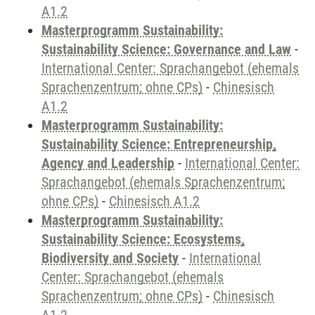
A1.2
Masterprogramm Sustainability:
Sustainability Science: Governance and Law
-
International Center: Sprachangebot (ehemals
Sprachenzentrum; ohne CPs)
-
Chinesisch
A1.2
Masterprogramm Sustainability:
Sustainability Science: Entrepreneurship,
Agency and Leadership
-
International Center:
Sprachangebot (ehemals Sprachenzentrum;
ohne CPs)
-
Chinesisch A1.2
Masterprogramm Sustainability:
Sustainability Science: Ecosystems,
Biodiversity and Society
-
International
Center: Sprachangebot (ehemals
Sprachenzentrum; ohne CPs)
-
Chinesisch