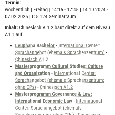
Termin:
wöchentlich | Freitag | 14:15 - 17:45 | 14.10.2024 -
07.02.2025 | C 5.124 Seminarraum
Inhalt:
Chinesisch A 1.2 baut direkt auf dem Niveau
A1.1 auf.
Leuphana Bachelor
-
International Center:
Sprachangebot (ehemals Sprachenzentrum)
-
Chinesisch A1.2
Masterprogramm Cultural Studies: Culture
and Organization
-
International Center:
Sprachangebot (ehemals Sprachenzentrum;
ohne CPs)
-
Chinesisch A1.2
Masterprogramm Governance & Law:
International Economic Law
-
International
Center: Sprachangebot (ehemals
Sprachenzentrum; ohne CPs)
-
Chinesisch