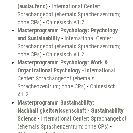
(auslaufend)
-
International Center:
Sprachangebot (ehemals Sprachenzentrum;
ohne CPs)
-
Chinesisch A1.2
Masterprogramm Psychology: Psychology
and Sustainability
-
International Center:
Sprachangebot (ehemals Sprachenzentrum;
ohne CPs)
-
Chinesisch A1.2
Masterprogramm Psychology: Work &
Organizational Psychology
-
International
Center: Sprachangebot (ehemals
Sprachenzentrum; ohne CPs)
-
Chinesisch
A1.2
Masterprogramm Sustainability:
Nachhaltigkeitswissenschaft - Sustainability
Science
-
International Center: Sprachangebot
(ehemals Sprachenzentrum; ohne CPs)
-