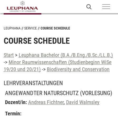
LEUPHANA
SERVICE
COURSE SCHEDULE
COURSE SCHEDULE
Start
>
Leuphana Bachelor (B.A./B.Eng./B.Sc./LL.B.)
->
Minor Raumwissenschaften (Studienbeginn WiSe
19/20 und 20/21)
->
Biodiversity and Conservation
LEHRVERANSTALTUNGEN
ANGEWANDTER NATURSCHUTZ
(VORLESUNG)
Dozent/in:
Andreas Fichtner
,
David Walmsley
Termin: