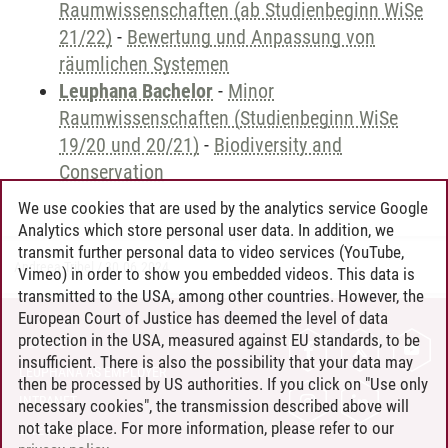
Raumwissenschaften (ab Studienbeginn WiSe
21/22)
-
Bewertung und Anpassung von
räumlichen Systemen
Leuphana Bachelor
-
Minor
Raumwissenschaften (Studienbeginn WiSe
19/20 und 20/21)
-
Biodiversity and
Conservation
We use cookies that are used by the analytics service Google
Analytics which store personal user data. In addition, we
transmit further personal data to video services (YouTube,
Andreea Tribel
/
30.06.2024
Vimeo) in order to show you embedded videos. This data is
transmitted to the USA, among other countries. However, the
European Court of Justice has deemed the level of data
protection in the USA, measured against EU standards, to be
CONTACT
insufficient. There is also the possibility that your data may
LEUPHANA AS EMPLOYER
then be processed by US authorities. If you click on "Use only
INTRANET
necessary cookies", the transmission described above will
not take place. For more information, please refer to our
SITE NOTICE