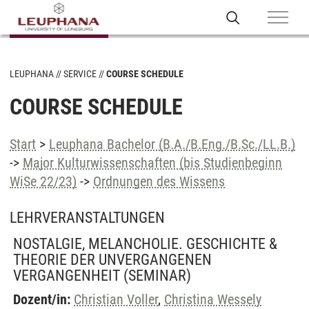
LEUPHANA
SERVICE
COURSE SCHEDULE
COURSE SCHEDULE
Start
>
Leuphana Bachelor (B.A./B.Eng./B.Sc./LL.B.)
->
Major Kulturwissenschaften (bis Studienbeginn
WiSe 22/23)
->
Ordnungen des Wissens
LEHRVERANSTALTUNGEN
NOSTALGIE, MELANCHOLIE. GESCHICHTE &
THEORIE DER UNVERGANGENEN
VERGANGENHEIT
(SEMINAR)
Dozent/in:
Christian Voller
,
Christina Wessely