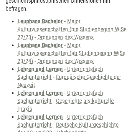
geschichtsphilosophischen Dimensionen hin
befragen.
Leuphana Bachelor
-
Major
Kulturwissenschaften (bis Studienbeginn WiSe
22/23)
-
Ordnungen des Wissens
Leuphana Bachelor
-
Major
Kulturwissenschaften (ab Studienbeginn WiSe
23/24)
-
Ordnungen des Wissens
Lehren und Lernen
-
Unterrichtsfach
Sachunterricht
-
Europäische Geschichte der
Neuzeit
Lehren und Lernen
-
Unterrichtsfach
Sachunterricht
-
Geschichte als kulturelle
Praxis
Lehren und Lernen
-
Unterrichtsfach
Sachunterricht
-
Deutsche Kulturgeschichte