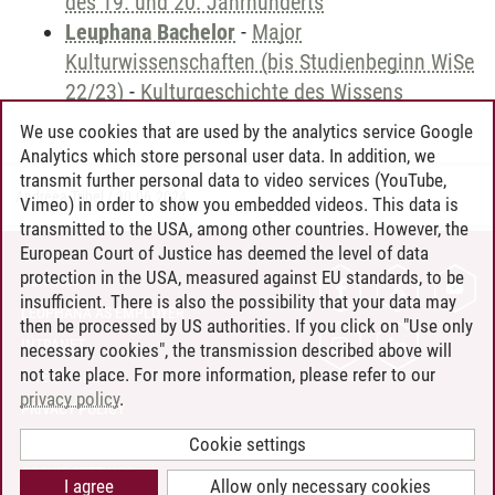
des 19. und 20. Jahrhunderts
Leuphana Bachelor
-
Major
Kulturwissenschaften (bis Studienbeginn WiSe
22/23)
-
Kulturgeschichte des Wissens
We use cookies that are used by the analytics service Google
Analytics which store personal user data. In addition, we
transmit further personal data to video services (YouTube,
Andreea Tribel
/
30.06.2024
Vimeo) in order to show you embedded videos. This data is
transmitted to the USA, among other countries. However, the
European Court of Justice has deemed the level of data
protection in the USA, measured against EU standards, to be
CONTACT
insufficient. There is also the possibility that your data may
LEUPHANA AS EMPLOYER
then be processed by US authorities. If you click on "Use only
INTRANET
necessary cookies", the transmission described above will
not take place. For more information, please refer to our
SITE NOTICE
privacy policy
.
PRIVACY POLICY
ACCESSIBILITY
Cookie settings
COOKIE SETTINGS
I agree
Allow only necessary cookies