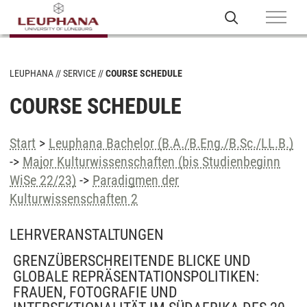
LEUPHANA
SERVICE
COURSE SCHEDULE
COURSE SCHEDULE
Start
>
Leuphana Bachelor (B.A./B.Eng./B.Sc./LL.B.)
->
Major Kulturwissenschaften (bis Studienbeginn
WiSe 22/23)
->
Paradigmen der
Kulturwissenschaften 2
LEHRVERANSTALTUNGEN
GRENZÜBERSCHREITENDE BLICKE UND
GLOBALE REPRÄSENTATIONSPOLITIKEN:
FRAUEN, FOTOGRAFIE UND