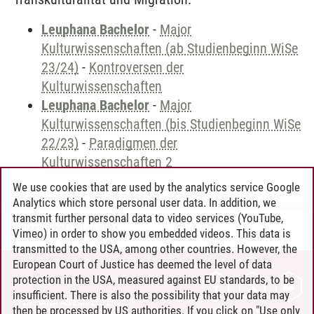
Leuphana Bachelor
-
Major
Kulturwissenschaften (ab Studienbeginn WiSe
23/24)
-
Kontroversen der
Kulturwissenschaften
Leuphana Bachelor
-
Major
Kulturwissenschaften (bis Studienbeginn WiSe
22/23)
-
Paradigmen der
Kulturwissenschaften 2
We use cookies that are used by the analytics service Google
Analytics which store personal user data. In addition, we
transmit further personal data to video services (YouTube,
Andreea Tribel
/
30.06.2024
Vimeo) in order to show you embedded videos. This data is
transmitted to the USA, among other countries. However, the
European Court of Justice has deemed the level of data
protection in the USA, measured against EU standards, to be
CONTACT
insufficient. There is also the possibility that your data may
LEUPHANA AS EMPLOYER
then be processed by US authorities. If you click on "Use only