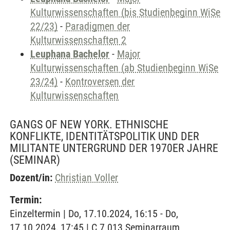
Kulturwissenschaften (bis Studienbeginn WiSe
22/23)
-
Paradigmen der
Kulturwissenschaften 2
Leuphana Bachelor
-
Major
Kulturwissenschaften (ab Studienbeginn WiSe
23/24)
-
Kontroversen der
Kulturwissenschaften
GANGS OF NEW YORK. ETHNISCHE
KONFLIKTE, IDENTITÄTSPOLITIK UND DER
MILITANTE UNTERGRUND DER 1970ER JAHRE
(SEMINAR)
Dozent/in:
Christian Voller
Termin:
Einzeltermin | Do, 17.10.2024, 16:15 - Do,
17.10.2024, 17:45 | C 7.013 Seminarraum