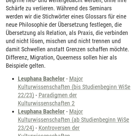
Begriffe neu- und weitergedacht werden, ohne ihre
Schärfe zu verlieren. Während des Seminars
werden wir die Stichwörter eines Glossars für eine
neue Philosophie der Übersetzung festlegen, die
Übersetzung als Relation, als Praxis, die verbinden
und nicht lösen, mischen und nicht trennen und
damit Schwellen anstatt Grenzen schaffen möchte.
Differenz, Migration, Queerness sollen hier als
Beispiele gelten.
Leuphana Bachelor
-
Major
Kulturwissenschaften (bis Studienbeginn WiSe
22/23)
-
Paradigmen der
Kulturwissenschaften 2
Leuphana Bachelor
-
Major
Kulturwissenschaften (ab Studienbeginn WiSe
23/24)
-
Kontroversen der