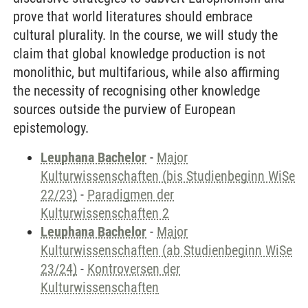
prove that world literatures should embrace
cultural plurality. In the course, we will study the
claim that global knowledge production is not
monolithic, but multifarious, while also affirming
the necessity of recognising other knowledge
sources outside the purview of European
epistemology.
Leuphana Bachelor
-
Major
Kulturwissenschaften (bis Studienbeginn WiSe
22/23)
-
Paradigmen der
Kulturwissenschaften 2
Leuphana Bachelor
-
Major
Kulturwissenschaften (ab Studienbeginn WiSe
23/24)
-
Kontroversen der
Kulturwissenschaften