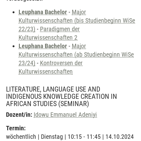
Leuphana Bachelor
-
Major
Kulturwissenschaften (bis Studienbeginn WiSe
22/23)
-
Paradigmen der
Kulturwissenschaften 2
Leuphana Bachelor
-
Major
Kulturwissenschaften (ab Studienbeginn WiSe
23/24)
-
Kontroversen der
Kulturwissenschaften
LITERATURE, LANGUAGE USE AND
INDIGENOUS KNOWLEDGE CREATION IN
AFRICAN STUDIES
(SEMINAR)
Dozent/in:
Idowu Emmanuel Adeniyi
Termin:
wöchentlich | Dienstag | 10:15 - 11:45 | 14.10.2024