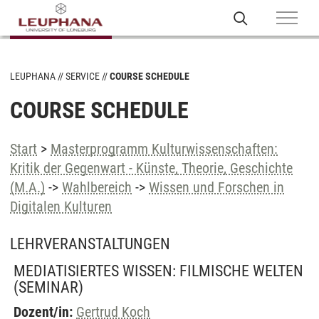
LEUPHANA
SERVICE
COURSE SCHEDULE
COURSE SCHEDULE
Start
>
Masterprogramm Kulturwissenschaften:
Kritik der Gegenwart - Künste, Theorie, Geschichte
(M.A.)
->
Wahlbereich
->
Wissen und Forschen in
Digitalen Kulturen
LEHRVERANSTALTUNGEN
MEDIATISIERTES WISSEN: FILMISCHE WELTEN
(SEMINAR)
Dozent/in:
Gertrud Koch