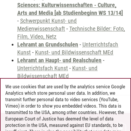
Sciences: Kulturwissenschaften - Culture,
Arts and Media [ab Studienbeginn WS 13/14]
-
Schwerpunkt Kunst- und
Medienwissenschaft
-
Technische Bilder: Foto,
Film, Video, Netz
Lehramt an Grundschulen
-
Unterrichtsfach
Kunst
-
Kunst- und Bildwissenschaft MEd
Lehramt an Haupt- und Realschulen
-
Unterrichtsfach Kunst
-
Kunst- und
Bildwissenschaft MEd
We use cookies that are used by the analytics service Google
Analytics which store personal user data. In addition, we
transmit further personal data to video services (YouTube,
Andreea Tribel
/
30.06.2024
Vimeo) in order to show you embedded videos. This data is
transmitted to the USA, among other countries. However, the
European Court of Justice has deemed the level of data
protection in the USA, measured against EU standards, to be
CONTACT