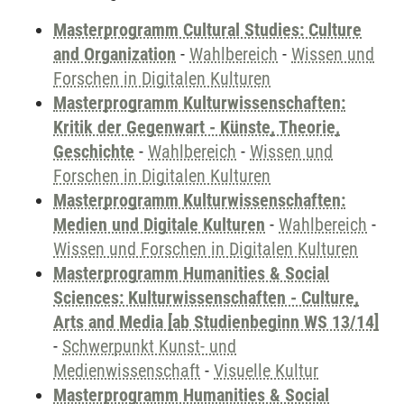
Masterprogramm Cultural Studies: Culture
and Organization
-
Wahlbereich
-
Wissen und
Forschen in Digitalen Kulturen
Masterprogramm Kulturwissenschaften:
Kritik der Gegenwart - Künste, Theorie,
Geschichte
-
Wahlbereich
-
Wissen und
Forschen in Digitalen Kulturen
Masterprogramm Kulturwissenschaften:
Medien und Digitale Kulturen
-
Wahlbereich
-
Wissen und Forschen in Digitalen Kulturen
Masterprogramm Humanities & Social
Sciences: Kulturwissenschaften - Culture,
Arts and Media [ab Studienbeginn WS 13/14]
-
Schwerpunkt Kunst- und
Medienwissenschaft
-
Visuelle Kultur
Masterprogramm Humanities & Social