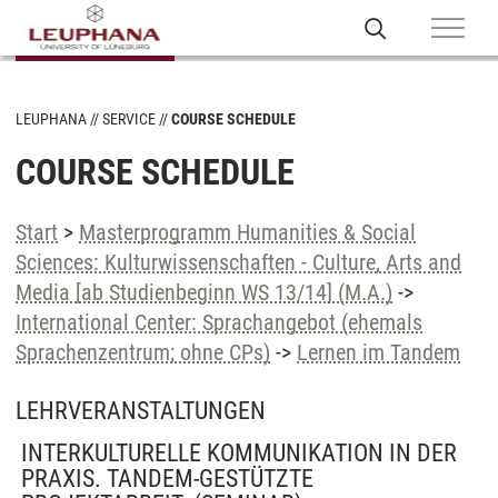
LEUPHANA
SERVICE
COURSE SCHEDULE
COURSE SCHEDULE
Start
>
Masterprogramm Humanities & Social
Sciences: Kulturwissenschaften - Culture, Arts and
Media [ab Studienbeginn WS 13/14] (M.A.)
->
International Center: Sprachangebot (ehemals
Sprachenzentrum; ohne CPs)
->
Lernen im Tandem
LEHRVERANSTALTUNGEN
INTERKULTURELLE KOMMUNIKATION IN DER
PRAXIS. TANDEM-GESTÜTZTE