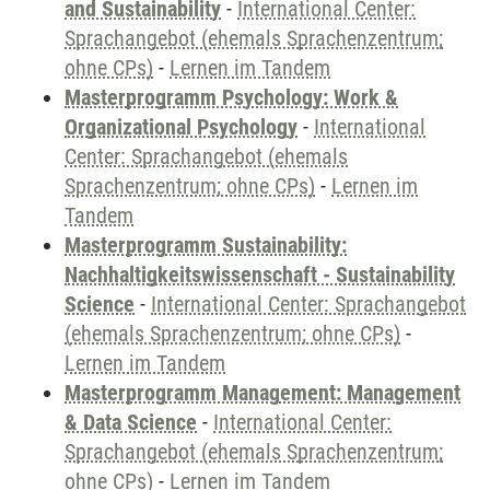
and Sustainability
-
International Center:
Sprachangebot (ehemals Sprachenzentrum;
ohne CPs)
-
Lernen im Tandem
Masterprogramm Psychology: Work &
Organizational Psychology
-
International
Center: Sprachangebot (ehemals
Sprachenzentrum; ohne CPs)
-
Lernen im
Tandem
Masterprogramm Sustainability:
Nachhaltigkeitswissenschaft - Sustainability
Science
-
International Center: Sprachangebot
(ehemals Sprachenzentrum; ohne CPs)
-
Lernen im Tandem
Masterprogramm Management: Management
& Data Science
-
International Center:
Sprachangebot (ehemals Sprachenzentrum;
ohne CPs)
-
Lernen im Tandem