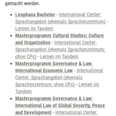
gemacht werden.
Leuphana Bachelor
-
International Center:
Sprachangebot (ehemals Sprachenzentrum)
-
Lernen im Tandem
Masterprogramm Cultural Studies: Culture
and Organization
-
International Center:
Sprachangebot (ehemals Sprachenzentrum;
ohne CPs)
-
Lernen im Tandem
Masterprogramm Governance & Law:
International Economic Law
-
International
Center: Sprachangebot (ehemals
Sprachenzentrum; ohne CPs)
-
Lernen im
Tandem
Masterprogramm Governance & Law:
International Law of Global Security, Peace
and Development
-
International Center: