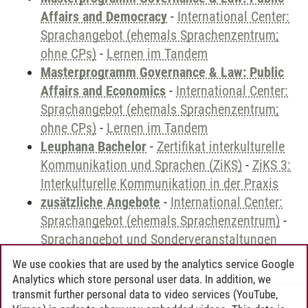
Affairs and Democracy
-
International Center:
Sprachangebot (ehemals Sprachenzentrum;
ohne CPs)
-
Lernen im Tandem
Masterprogramm Governance & Law: Public
Affairs and Economics
-
International Center:
Sprachangebot (ehemals Sprachenzentrum;
ohne CPs)
-
Lernen im Tandem
Leuphana Bachelor
-
Zertifikat interkulturelle
Kommunikation und Sprachen (ZiKS)
-
ZiKS 3:
Interkulturelle Kommunikation in der Praxis
zusätzliche Angebote
-
International Center:
Sprachangebot (ehemals Sprachenzentrum)
-
Sprachangebot und Sonderveranstaltungen
We use cookies that are used by the analytics service Google
Analytics which store personal user data. In addition, we
transmit further personal data to video services (YouTube,
Andreea Tribel
/
30.06.2024