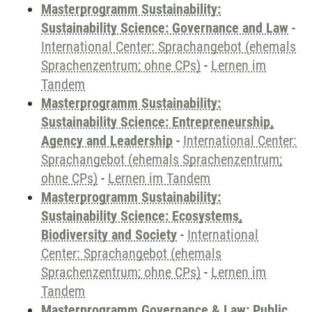
Masterprogramm Sustainability:
Sustainability Science: Governance and Law
-
International Center: Sprachangebot (ehemals
Sprachenzentrum; ohne CPs)
-
Lernen im
Tandem
Masterprogramm Sustainability:
Sustainability Science: Entrepreneurship,
Agency and Leadership
-
International Center:
Sprachangebot (ehemals Sprachenzentrum;
ohne CPs)
-
Lernen im Tandem
Masterprogramm Sustainability:
Sustainability Science: Ecosystems,
Biodiversity and Society
-
International
Center: Sprachangebot (ehemals
Sprachenzentrum; ohne CPs)
-
Lernen im
Tandem
Masterprogramm Governance & Law: Public