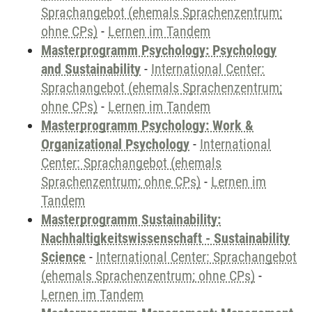
Sprachangebot (ehemals Sprachenzentrum;
ohne CPs)
-
Lernen im Tandem
Masterprogramm Psychology: Psychology
and Sustainability
-
International Center:
Sprachangebot (ehemals Sprachenzentrum;
ohne CPs)
-
Lernen im Tandem
Masterprogramm Psychology: Work &
Organizational Psychology
-
International
Center: Sprachangebot (ehemals
Sprachenzentrum; ohne CPs)
-
Lernen im
Tandem
Masterprogramm Sustainability:
Nachhaltigkeitswissenschaft - Sustainability
Science
-
International Center: Sprachangebot
(ehemals Sprachenzentrum; ohne CPs)
-
Lernen im Tandem