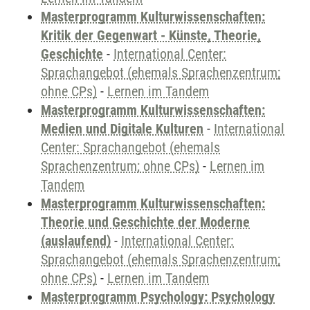
Masterprogramm Kulturwissenschaften:
Kritik der Gegenwart - Künste, Theorie,
Geschichte
-
International Center:
Sprachangebot (ehemals Sprachenzentrum;
ohne CPs)
-
Lernen im Tandem
Masterprogramm Kulturwissenschaften:
Medien und Digitale Kulturen
-
International
Center: Sprachangebot (ehemals
Sprachenzentrum; ohne CPs)
-
Lernen im
Tandem
Masterprogramm Kulturwissenschaften:
Theorie und Geschichte der Moderne
(auslaufend)
-
International Center:
Sprachangebot (ehemals Sprachenzentrum;
ohne CPs)
-
Lernen im Tandem
Masterprogramm Psychology: Psychology