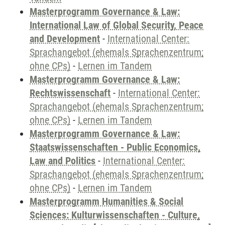
Masterprogramm Governance & Law:
International Law of Global Security, Peace
and Development
-
International Center:
Sprachangebot (ehemals Sprachenzentrum;
ohne CPs)
-
Lernen im Tandem
Masterprogramm Governance & Law:
Rechtswissenschaft
-
International Center:
Sprachangebot (ehemals Sprachenzentrum;
ohne CPs)
-
Lernen im Tandem
Masterprogramm Governance & Law:
Staatswissenschaften - Public Economics,
Law and Politics
-
International Center:
Sprachangebot (ehemals Sprachenzentrum;
ohne CPs)
-
Lernen im Tandem
Masterprogramm Humanities & Social
Sciences: Kulturwissenschaften - Culture,