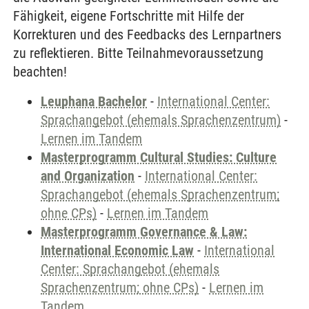
Fähigkeit, eigene Fortschritte mit Hilfe der
Korrekturen und des Feedbacks des Lernpartners
zu reflektieren. Bitte Teilnahmevoraussetzung
beachten!
Leuphana Bachelor
-
International Center:
Sprachangebot (ehemals Sprachenzentrum)
-
Lernen im Tandem
Masterprogramm Cultural Studies: Culture
and Organization
-
International Center:
Sprachangebot (ehemals Sprachenzentrum;
ohne CPs)
-
Lernen im Tandem
Masterprogramm Governance & Law:
International Economic Law
-
International
Center: Sprachangebot (ehemals
Sprachenzentrum; ohne CPs)
-
Lernen im
Tandem