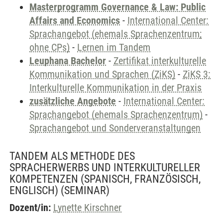
Masterprogramm Governance & Law: Public
Affairs and Economics
-
International Center:
Sprachangebot (ehemals Sprachenzentrum;
ohne CPs)
-
Lernen im Tandem
Leuphana Bachelor
-
Zertifikat interkulturelle
Kommunikation und Sprachen (ZiKS)
-
ZiKS 3:
Interkulturelle Kommunikation in der Praxis
zusätzliche Angebote
-
International Center:
Sprachangebot (ehemals Sprachenzentrum)
-
Sprachangebot und Sonderveranstaltungen
TANDEM ALS METHODE DES
SPRACHERWERBS UND INTERKULTURELLER
KOMPETENZEN (SPANISCH, FRANZÖSISCH,
ENGLISCH)
(SEMINAR)
Dozent/in:
Lynette Kirschner