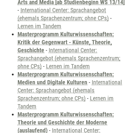
Arts and Media [ab Studienbeginn WS 13/14]
-
International Center: Sprachangebot
(ehemals Sprachenzentrum; ohne CPs)
-
Lernen im Tandem
Masterprogramm Kulturwissenschaften:
Kritik der Gegenwart - Künste, Theorie,
Geschichte
-
International Center:
Sprachangebot (ehemals Sprachenzentrum;
ohne CPs)
-
Lernen im Tandem
Masterprogramm Kulturwissenschaften:
Medien und Digitale Kulturen
-
International
Center: Sprachangebot (ehemals
Sprachenzentrum; ohne CPs)
-
Lernen im
Tandem
Masterprogramm Kulturwissenschaften:
Theorie und Geschichte der Moderne
(auslaufend)
-
International Center: