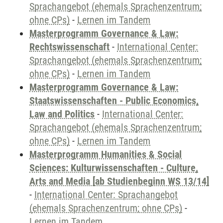
Sprachangebot (ehemals Sprachenzentrum;
ohne CPs)
-
Lernen im Tandem
Masterprogramm Governance & Law:
Rechtswissenschaft
-
International Center:
Sprachangebot (ehemals Sprachenzentrum;
ohne CPs)
-
Lernen im Tandem
Masterprogramm Governance & Law:
Staatswissenschaften - Public Economics,
Law and Politics
-
International Center:
Sprachangebot (ehemals Sprachenzentrum;
ohne CPs)
-
Lernen im Tandem
Masterprogramm Humanities & Social
Sciences: Kulturwissenschaften - Culture,
Arts and Media [ab Studienbeginn WS 13/14]
-
International Center: Sprachangebot
(ehemals Sprachenzentrum; ohne CPs)
-
Lernen im Tandem