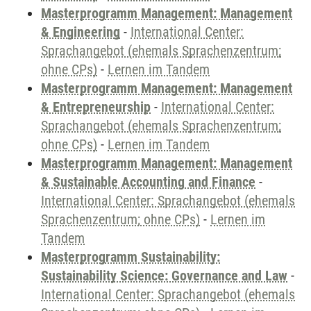
Masterprogramm Management: Management
& Engineering
-
International Center:
Sprachangebot (ehemals Sprachenzentrum;
ohne CPs)
-
Lernen im Tandem
Masterprogramm Management: Management
& Entrepreneurship
-
International Center:
Sprachangebot (ehemals Sprachenzentrum;
ohne CPs)
-
Lernen im Tandem
Masterprogramm Management: Management
& Sustainable Accounting and Finance
-
International Center: Sprachangebot (ehemals
Sprachenzentrum; ohne CPs)
-
Lernen im
Tandem
Masterprogramm Sustainability:
Sustainability Science: Governance and Law
-
International Center: Sprachangebot (ehemals