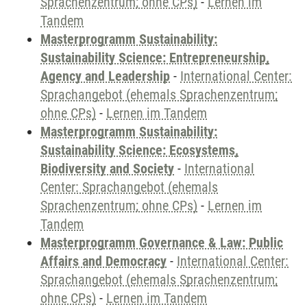
Sprachenzentrum; ohne CPs)
-
Lernen im
Tandem
Masterprogramm Sustainability:
Sustainability Science: Entrepreneurship,
Agency and Leadership
-
International Center:
Sprachangebot (ehemals Sprachenzentrum;
ohne CPs)
-
Lernen im Tandem
Masterprogramm Sustainability:
Sustainability Science: Ecosystems,
Biodiversity and Society
-
International
Center: Sprachangebot (ehemals
Sprachenzentrum; ohne CPs)
-
Lernen im
Tandem
Masterprogramm Governance & Law: Public
Affairs and Democracy
-
International Center:
Sprachangebot (ehemals Sprachenzentrum;
ohne CPs)
-
Lernen im Tandem