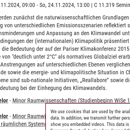
4.11.2024, 09:00 - So, 24.11.2024, 13:00 | C 11.319 Sem
rden zunächst die naturwissenschaftlichen Grundlagen
 von unterschiedlichen Emissionsszenarien reflektiert 
onsminderungen und Anpassung an den Klimawandel unt
ingungen der (internationalen) Klimapolitik präsentiert 
ie Bedeutung der auf der Pariser Klimakonferenz 201
 von "deutlich unter 2°C" als normatives Globalziel era
 Anstrengungen auf unterschiedlichen Ebenen verglichen.
e sowie die energie- und klimapolitische Situation in C
ne sind sub-nationale Initiativen, „Reallabore“ sowie die
deutung bei der Einhegung des Klimawandels.
elor
-
Minor Raumwissenschaften (Studienbeginn WiSe 1
We use cookies that are used by the anal
elor
-
Minor Raumwissenschaften (ab Studienbeginn WiS
data. In addition, we transmit further pe
 räumlichen Systemen
show you embedded videos. This data is 