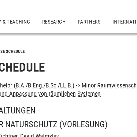
Y & TEACHING
RESEARCH
PARTNERS
INTERNAT
SE SCHEDULE
CHEDULE
elor (B.A./B.Eng./B.Sc./LL.B.)
->
Minor Raumwissenscha
und Anpassung von räumlichen Systemen
ALTUNGEN
R NATURSCHUTZ
(VORLESUNG)
ichtner
,
David Walmsley