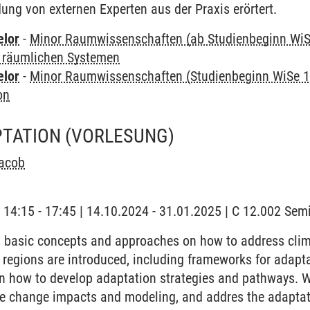
ung von externen Experten aus der Praxis erörtert.
elor
-
Minor Raumwissenschaften (ab Studienbeginn WiS
 räumlichen Systemen
elor
-
Minor Raumwissenschaften (Studienbeginn WiSe 1
on
PTATION
(VORLESUNG)
Jacob
| 14:15 - 17:45 | 14.10.2024 - 31.01.2025 | C 12.002 Se
e, basic concepts and approaches on how to address cli
d regions are introduced, including frameworks for adapt
 how to develop adaptation strategies and pathways. We
e change impacts and modeling, and addres the adaptati