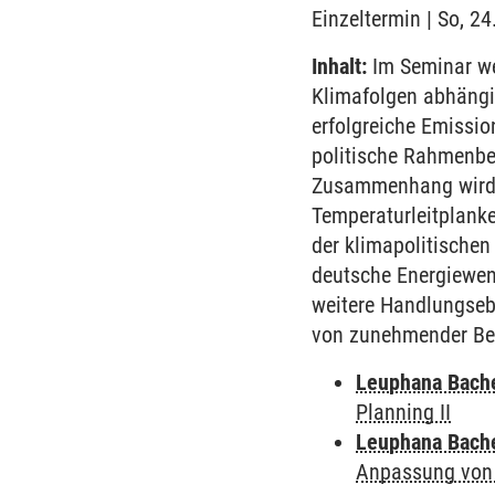
Einzeltermin | So, 2
Inhalt:
Im Seminar we
Klimafolgen abhängig
erfolgreiche Emissi
politische Rahmenbed
Zusammenhang wird d
Temperaturleitplanke
der klimapolitischen
deutsche Energiewend
weitere Handlungsebe
von zunehmender Be
Leuphana Bach
Planning II
Leuphana Bach
Anpassung von