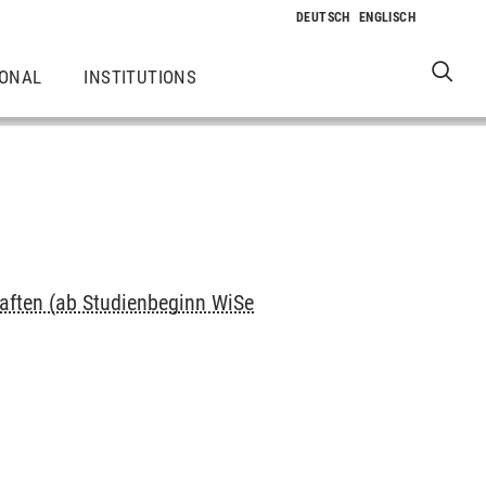
IONAL
INSTITUTIONS
ften (ab Studienbeginn WiSe