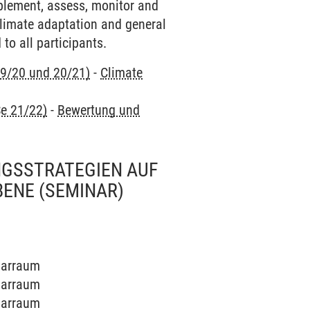
mplement, assess, monitor and
 climate adaptation and general
to all participants.
9/20 und 20/21)
-
Climate
e 21/22)
-
Bewertung und
GSSTRATEGIEN AUF
BENE
(SEMINAR)
inarraum
inarraum
inarraum