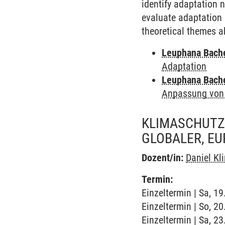
identify adaptation 
evaluate adaptation 
theoretical themes a
Leuphana Bach
Adaptation
Leuphana Bach
Anpassung von
KLIMASCHUTZ
GLOBALER, EU
Dozent/in:
Daniel Kl
Termin:
Einzeltermin | Sa, 1
Einzeltermin | So, 2
Einzeltermin | Sa, 2