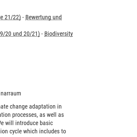
e 21/22)
-
Bewertung und
9/20 und 20/21)
-
Biodiversity
minarraum
mate change adaptation in
ation processes, as well as
 will introduce basic
on cycle which includes to