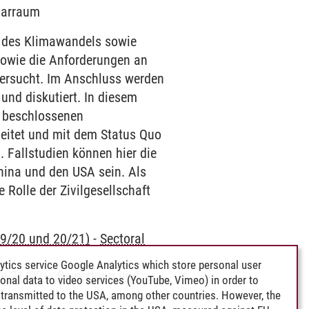
inarraum
 des Klimawandels sowie
sowie die Anforderungen an
ersucht. Im Anschluss werden
und diskutiert. In diesem
5 beschlossenen
rbeitet und mit dem Status Quo
 Fallstudien können hier die
hina und den USA sein. Als
 Rolle der Zivilgesellschaft
9/20 und 20/21)
-
Sectoral
ytics service Google Analytics which store personal user
e 21/22)
-
Bewertung und
rsonal data to video services (YouTube, Vimeo) in order to
transmitted to the USA, among other countries. However, the