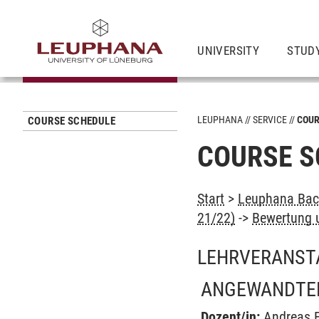
UNIVERSITY
STUD
LEUPHANA
SERVICE
COUR
COURSE SCHEDULE
COURSE S
Start
>
Leuphana Bach
21/22)
->
Bewertung 
LEHRVERANST
ANGEWANDTE
Dozent/in:
Andreas F