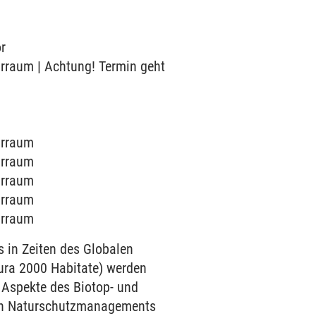
or
narraum | Achtung! Termin geht
narraum
narraum
narraum
narraum
narraum
 in Zeiten des Globalen
tura 2000 Habitate) werden
 Aspekte des Biotop- und
gen Naturschutzmanagements