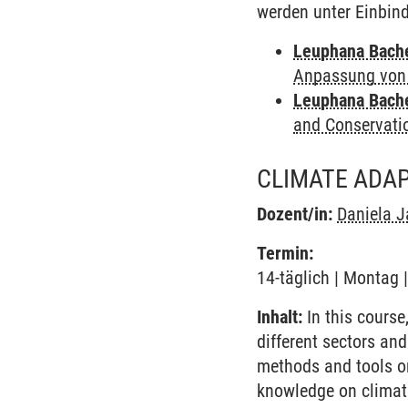
werden unter Einbind
Leuphana Bach
Anpassung von
Leuphana Bach
and Conservati
CLIMATE ADA
Dozent/in:
Daniela 
Termin:
14-täglich | Montag 
Inhalt:
In this cours
different sectors an
methods and tools on
knowledge on climat