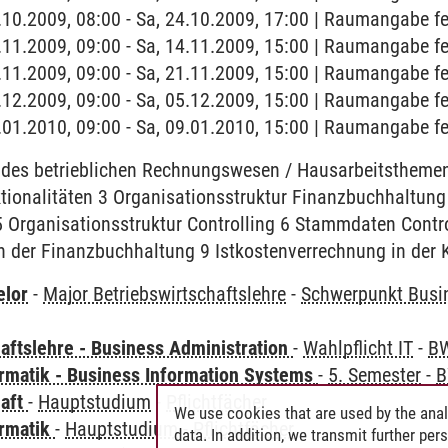
4.10.2009, 08:00 - Sa, 24.10.2009, 17:00 | Raumangabe fe
4.11.2009, 09:00 - Sa, 14.11.2009, 15:00 | Raumangabe fe
1.11.2009, 09:00 - Sa, 21.11.2009, 15:00 | Raumangabe f
5.12.2009, 09:00 - Sa, 05.12.2009, 15:00 | Raumangabe fe
9.01.2010, 09:00 - Sa, 09.01.2010, 15:00 | Raumangabe fe
des betrieblichen Rechnungswesen / Hausarbeitsthemen 
ktionalitäten 3 Organisationsstruktur Finanzbuchhaltu
 Organisationsstruktur Controlling 6 Stammdaten Contro
in der Finanzbuchhaltung 9 Istkostenverrechnung in der
elor
-
Major Betriebswirtschaftslehre
-
Schwerpunkt Busi
aftslehre - Business Administration
-
Wahlpflicht IT
-
BW
ormatik - Business Information Systems
-
5. Semester
-
B
haft
-
Hauptstudium
-
Pflichtfächer
We use cookies that are used by the anal
ormatik
-
Hauptstudium
-
Pflichtfächer
data. In addition, we transmit further pe