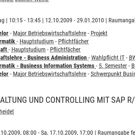
ag | 10:15 - 13:45 | 12.10.2009 - 29.01.2010 | Raumanga
elor
-
Major Betriebswirtschaftslehre
-
Projekt
ormatik
-
Hauptstudium
-
Pflichtfächer
haft
-
Hauptstudium
-
Pflichtfächer
aftslehre - Business Administration
-
Wahlpflicht IT
-
BW
ormatik - Business Information Systems
-
5. Semester
-
B
elor
-
Major Betriebswirtschaftslehre
-
Schwerpunkt Busi
ALTUNG UND CONTROLLING MIT SAP R/
heidel
7.10.2009, 08:00 - Sa, 17.10.2009, 17:00 | Raumangabe fe