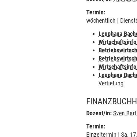
Termin:
wöchentlich | Dienst
Leuphana Bach
Wirtschaftsinf
Betriebswirtsc
Betriebswirtsch
Wirtschaftsinf
Leuphana Bach
Vertiefung
FINANZBUCHH
Dozent/in:
Sven Bart
Termin:
Einzeltermin | Sa, 1