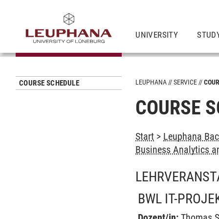
UNIVERSITY
STUD
LEUPHANA
SERVICE
COUR
COURSE SCHEDULE
COURSE S
Start
>
Leuphana Bach
Business Analytics a
LEHRVERANST
BWL IT-PROJE
Dozent/in:
Thomas S