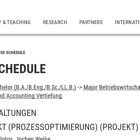
Y & TEACHING
RESEARCH
PARTNERS
INTERNAT
SE SCHEDULE
CHEDULE
elor (B.A./B.Eng./B.Sc./LL.B.)
->
Major Betriebswirtscha
nd Accounting Vertiefung
ALTUNGEN
KT (PROZESSOPTIMIERUNG)
(PROJEKT)
lotos
,
Jochen Weihe