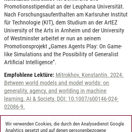
Promotionsstipendiat an der Leuphana Universität.
Nach Forschungsaufenthalten am Karlsruher Institut
für Technologie (KIT), dem Studium an der ArtEZ
University of the Arts in Arnheim und der University
of Westminster arbeitet er nun an seinem
Promotionsprojekt „Games Agents Play: On Game-
like Simulations and the Possibility of Generalist
Artificial Intelligence”.
Empfohlene Lektüre:
Mitrokhov, Konstantin. 2024.
Between world models and model worlds: on
generality, agency, and worlding in machine
learning. AI & Society. DOI: 10.1007/s00146-024-
02086-9.
Eine Veranstaltung der Forschungsinitiative Die
Wir verwenden Cookies, die durch den Analysedienst Google
Disruptive Bedingung
Analytics gesetzt und auf denen personenbezogene