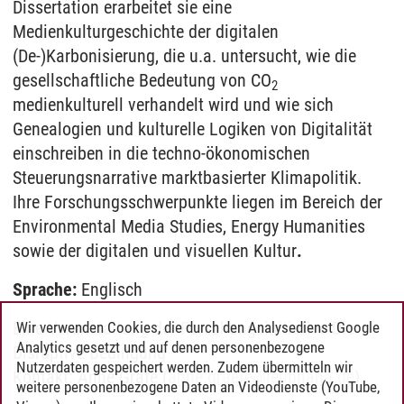
Dissertation erarbeitet sie eine
Medienkulturgeschichte der digitalen
(De-)Karbonisierung, die u.a. untersucht, wie die
gesellschaftliche Bedeutung von CO
2
medienkulturell verhandelt wird und wie sich
Genealogien und kulturelle Logiken von Digitalität
einschreiben in die techno-ökonomischen
Steuerungsnarrative marktbasierter Klimapolitik.
Ihre Forschungsschwerpunkte liegen im Bereich der
Environmental Media Studies, Energy Humanities
sowie der digitalen und visuellen Kultur
.
Sprache:
Englisch
Eine Veranstaltung der Forschungsinitiative Die
Wir verwenden Cookies, die durch den Analysedienst Google
Analytics gesetzt und auf denen personenbezogene
Disruptive Bedingung
Nutzerdaten gespeichert werden. Zudem übermitteln wir
Kontakt: Anne Gräfe (
anne.graefe
@
leuphana.de
)
weitere personenbezogene Daten an Videodienste (YouTube,