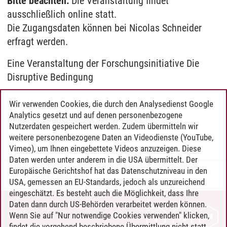
Bitte beachten:
Die Veranstaltung findet
ausschließlich online statt.
Die Zugangsdaten können bei Nicolas Schneider
erfragt werden.
Eine Veranstaltung der Forschungsinitiative Die
Disruptive Bedingung
Kontakt: Nicolas Schneider
Wir verwenden Cookies, die durch den Analysedienst Google
Analytics gesetzt und auf denen personenbezogene
(nicolas.schneider@leuphana.de)
Nutzerdaten gespeichert werden. Zudem übermitteln wir
weitere personenbezogene Daten an Videodienste (YouTube,
Vimeo), um Ihnen eingebettete Videos anzuzeigen. Diese
Daten werden unter anderem in die USA übermittelt. Der
Europäische Gerichtshof hat das Datenschutzniveau in den
Karoline Schulz
/
18.11.2025
USA, gemessen an EU-Standards, jedoch als unzureichend
eingeschätzt. Es besteht auch die Möglichkeit, dass Ihre
Daten dann durch US-Behörden verarbeitet werden können.
KONTAKT
Wenn Sie auf "Nur notwendige Cookies verwenden" klicken,
findet die vorgehend beschriebene Übermittlung nicht statt.