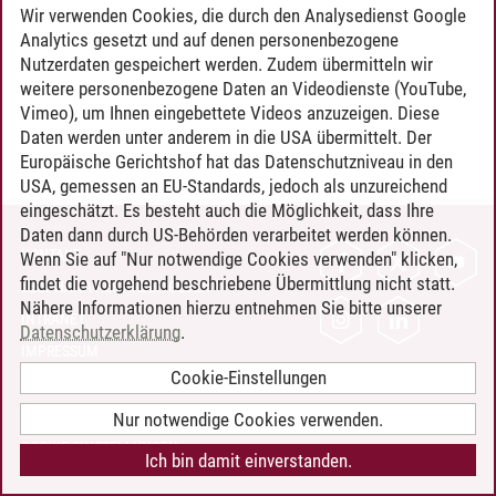
Wir verwenden Cookies, die durch den Analysedienst Google
Analytics gesetzt und auf denen personenbezogene
Nutzerdaten gespeichert werden. Zudem übermitteln wir
weitere personenbezogene Daten an Videodienste (YouTube,
Vimeo), um Ihnen eingebettete Videos anzuzeigen. Diese
Daten werden unter anderem in die USA übermittelt. Der
Europäische Gerichtshof hat das Datenschutzniveau in den
USA, gemessen an EU-Standards, jedoch als unzureichend
eingeschätzt. Es besteht auch die Möglichkeit, dass Ihre
Daten dann durch US-Behörden verarbeitet werden können.
KONTAKT
Wenn Sie auf "Nur notwendige Cookies verwenden" klicken,
findet die vorgehend beschriebene Übermittlung nicht statt.
LEUPHANA ALS ARBEITGEBER
Nähere Informationen hierzu entnehmen Sie bitte unserer
INTRANET
Datenschutzerklärung
.
IMPRESSUM
Cookie-Einstellungen
DATENSCHUTZ
BARRIEREFREIHEIT
Nur notwendige Cookies verwenden.
COOKIE-EINSTELLUNGEN
Ich bin damit einverstanden.