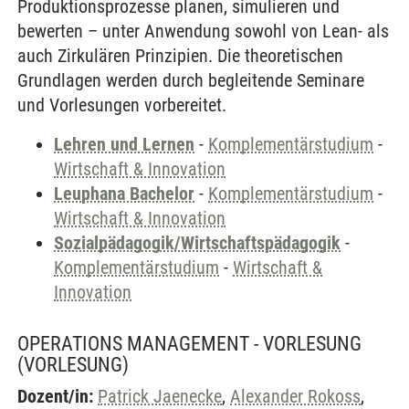
Produktionsprozesse planen, simulieren und
bewerten – unter Anwendung sowohl von Lean- als
auch Zirkulären Prinzipien. Die theoretischen
Grundlagen werden durch begleitende Seminare
und Vorlesungen vorbereitet.
Lehren und Lernen
-
Komplementärstudium
-
Wirtschaft & Innovation
Leuphana Bachelor
-
Komplementärstudium
-
Wirtschaft & Innovation
Sozialpädagogik/Wirtschaftspädagogik
-
Komplementärstudium
-
Wirtschaft &
Innovation
OPERATIONS MANAGEMENT - VORLESUNG
(VORLESUNG)
Dozent/in:
Patrick Jaenecke
,
Alexander Rokoss
,