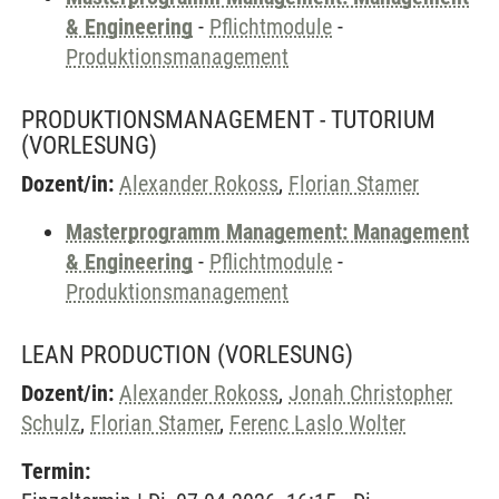
& Engineering
-
Pflichtmodule
-
Produktionsmanagement
PRODUKTIONSMANAGEMENT - TUTORIUM
(VORLESUNG)
Dozent/in:
Alexander Rokoss
,
Florian Stamer
Masterprogramm Management: Management
& Engineering
-
Pflichtmodule
-
Produktionsmanagement
LEAN PRODUCTION
(VORLESUNG)
Dozent/in:
Alexander Rokoss
,
Jonah Christopher
Schulz
,
Florian Stamer
,
Ferenc Laslo Wolter
Termin: