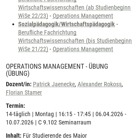
Wirtschaftswissenschaften (ab Studienbeginn
WiSe 22/23)
-
Operations Management
Sozialpädagogik/Wirtschaftspädagogik
-
Berufliche Fachrichtung
Wirtschaftswissenschaften (bis Studienbeginn
WiSe 21/22)
-
Operations Management
OPERATIONS MANAGEMENT - ÜBUNG
(ÜBUNG)
Dozent/in:
Patrick Jaenecke
,
Alexander Rokoss
,
Florian Stamer
Termin:
14-täglich | Montag | 16:15 - 17:45 | 06.04.2026 -
10.07.2026 | C 9.102 Seminarraum
Inhalt:
Für Studierende des Major