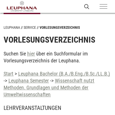
LEUPHANA
SERVICE
VORLESUNGSVERZEICHNIS
VORLESUNGSVERZEICHNIS
Suchen Sie
hier
über ein Suchformular im
Vorlesungsverzeichnis der Leuphana.
Start
>
Leuphana Bachelor (B.A./B.Eng./B.Sc./LL.B.)
->
Leuphana Semester
->
Wissenschaft nutzt
Methoden. Grundlagen und Methoden der
Umweltwissenschaften
LEHRVERANSTALTUNGEN