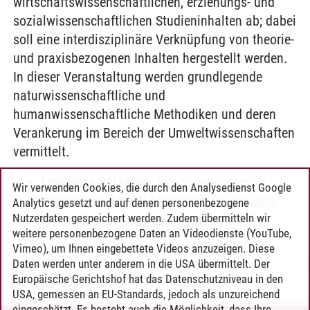
wirtschaftswissenschaftlichen, erziehungs- und
sozialwissenschaftlichen Studieninhalten ab; dabei
soll eine interdisziplinäre Verknüpfung von theorie-
und praxisbezogenen Inhalten hergestellt werden.
In dieser Veranstaltung werden grundlegende
naturwissenschaftliche und
humanwissenschaftliche Methodiken und deren
Verankerung im Bereich der Umweltwissenschaften
vermittelt.
Leuphana Bachelor
-
Leuphana Semester
-
Wir verwenden Cookies, die durch den Analysedienst Google
Wissenschaft nutzt Methoden. Grundlagen
Analytics gesetzt und auf denen personenbezogene
und Methoden der Umweltwissenschaften
Nutzerdaten gespeichert werden. Zudem übermitteln wir
weitere personenbezogene Daten an Videodienste (YouTube,
Vimeo), um Ihnen eingebettete Videos anzuzeigen. Diese
Daten werden unter anderem in die USA übermittelt. Der
Europäische Gerichtshof hat das Datenschutzniveau in den
Timo Leder
/
30.06.2024
USA, gemessen an EU-Standards, jedoch als unzureichend
eingeschätzt. Es besteht auch die Möglichkeit, dass Ihre