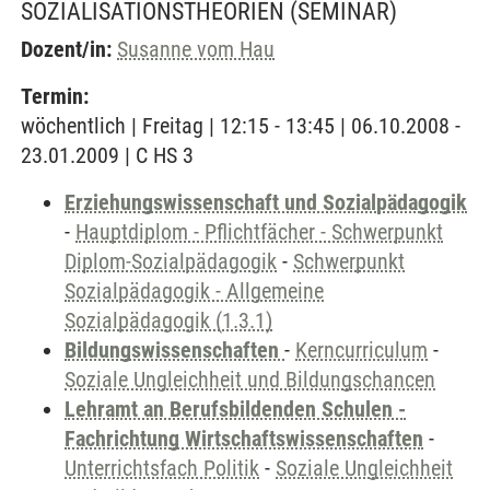
SOZIALISATIONSTHEORIEN
(SEMINAR)
Dozent/in:
Susanne vom Hau
Termin:
wöchentlich | Freitag | 12:15 - 13:45 | 06.10.2008 -
23.01.2009 | C HS 3
Erziehungswissenschaft und Sozialpädagogik
-
Hauptdiplom - Pflichtfächer - Schwerpunkt
Diplom-Sozialpädagogik
-
Schwerpunkt
Sozialpädagogik - Allgemeine
Sozialpädagogik (1.3.1)
Bildungswissenschaften
-
Kerncurriculum
-
Soziale Ungleichheit und Bildungschancen
Lehramt an Berufsbildenden Schulen -
Fachrichtung Wirtschaftswissenschaften
-
Unterrichtsfach Politik
-
Soziale Ungleichheit