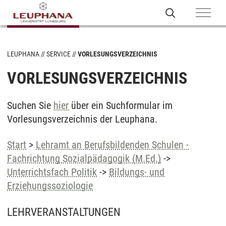
LEUPHANA
SERVICE
VORLESUNGSVERZEICHNIS
VORLESUNGSVERZEICHNIS
Suchen Sie
hier
über ein Suchformular im
Vorlesungsverzeichnis der Leuphana.
Start
>
Lehramt an Berufsbildenden Schulen -
Fachrichtung Sozialpädagogik (M.Ed.)
->
Unterrichtsfach Politik
->
Bildungs- und
Erziehungssoziologie
LEHRVERANSTALTUNGEN