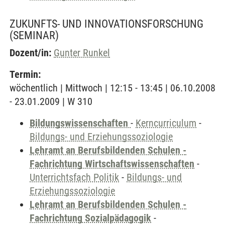
ZUKUNFTS- UND INNOVATIONSFORSCHUNG
(SEMINAR)
Dozent/in:
Gunter Runkel
Termin:
wöchentlich | Mittwoch | 12:15 - 13:45 | 06.10.2008
- 23.01.2009 | W 310
Bildungswissenschaften
-
Kerncurriculum
-
Bildungs- und Erziehungssoziologie
Lehramt an Berufsbildenden Schulen -
Fachrichtung Wirtschaftswissenschaften
-
Unterrichtsfach Politik
-
Bildungs- und
Erziehungssoziologie
Lehramt an Berufsbildenden Schulen -
Fachrichtung Sozialpädagogik
-