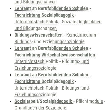
und Bildungschancen
Lehramt an Berufsbildenden Schulen -
Fachrichtung Sozialpädagogik
-
Unterrichtsfach Politik
-
Soziale Ungleichheit
und Bildungschancen
Bildungswissenschaften
-
Kerncurriculum
-
Bildungs- und Erziehungssoziologie
Lehramt an Berufsbildenden Schulen -
Fachrichtung Wirtschaftswissenschaften
-
Unterrichtsfach Politik
-
Bildungs- und
Erziehungssoziologie
Lehramt an Berufsbildenden Schulen -
Fachrichtung Sozialpädagogik
-
Unterrichtsfach Politik
-
Bildungs- und
Erziehungssoziologie
Sozialarbeit/Sozialpädagogik
-
Pflichtmodule
-
Grundlagen der Soziologie