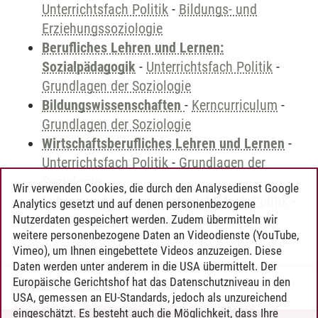
Unterrichtsfach Politik
-
Bildungs- und
Erziehungssoziologie
Berufliches Lehren und Lernen:
Sozialpädagogik
-
Unterrichtsfach Politik
-
Grundlagen der Soziologie
Bildungswissenschaften
-
Kerncurriculum
-
Grundlagen der Soziologie
Wirtschaftsberufliches Lehren und Lernen
-
Unterrichtsfach Politik
-
Grundlagen der
Soziologie
Wir verwenden Cookies, die durch den Analysedienst Google
Lehren und Lernen
-
Unterrichtsfach Politik
-
Analytics gesetzt und auf denen personenbezogene
Grundlagen der Soziologie
Nutzerdaten gespeichert werden. Zudem übermitteln wir
weitere personenbezogene Daten an Videodienste (YouTube,
Vimeo), um Ihnen eingebettete Videos anzuzeigen. Diese
Daten werden unter anderem in die USA übermittelt. Der
Europäische Gerichtshof hat das Datenschutzniveau in den
Timo Leder
/
30.06.2024
USA, gemessen an EU-Standards, jedoch als unzureichend
eingeschätzt. Es besteht auch die Möglichkeit, dass Ihre