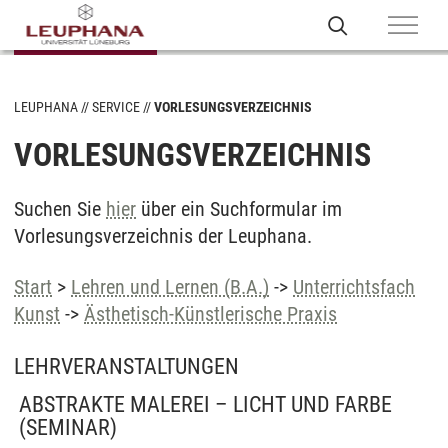
LEUPHANA
SERVICE
VORLESUNGSVERZEICHNIS
VORLESUNGSVERZEICHNIS
Suchen Sie
hier
über ein Suchformular im
Vorlesungsverzeichnis der Leuphana.
Start
>
Lehren und Lernen (B.A.)
->
Unterrichtsfach
Kunst
->
Ästhetisch-Künstlerische Praxis
LEHRVERANSTALTUNGEN
ABSTRAKTE MALEREI – LICHT UND FARBE
(SEMINAR)