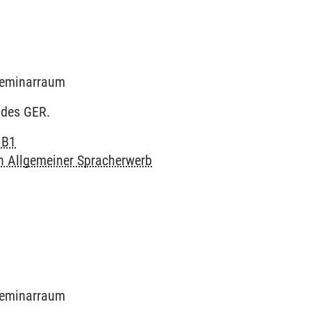
 Seminarraum
 des GER.
 B1
h Allgemeiner Spracherwerb
 Seminarraum