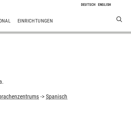
ONAL
EINRICHTUNGEN
a.
prachenzentrums
->
Spanisch