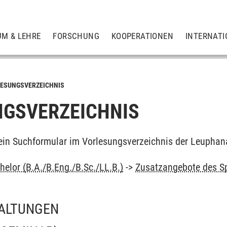
UM & LEHRE
FORSCHUNG
KOOPERATIONEN
INTERNATI
ESUNGSVERZEICHNIS
GSVERZEICHNIS
ein Suchformular im Vorlesungsverzeichnis der Leuphan
elor (B.A./B.Eng./B.Sc./LL.B.)
->
Zusatzangebote des S
ALTUNGEN