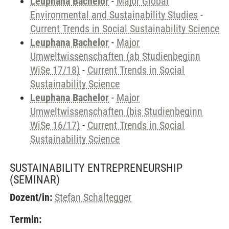
Leuphana Bachelor
-
Major Global
Environmental and Sustainability Studies
-
Current Trends in Social Sustainability Science
Leuphana Bachelor
-
Major
Umweltwissenschaften (ab Studienbeginn
WiSe 17/18)
-
Current Trends in Social
Sustainability Science
Leuphana Bachelor
-
Major
Umweltwissenschaften (bis Studienbeginn
WiSe 16/17)
-
Current Trends in Social
Sustainability Science
SUSTAINABILITY ENTREPRENEURSHIP
(SEMINAR)
Dozent/in:
Stefan Schaltegger
Termin: