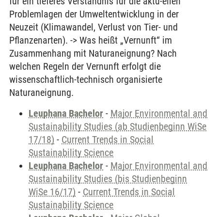
für ein tieferes Verständnis für die aktu-ellen
Problemlagen der Umweltentwicklung in der
Neuzeit (Klimawandel, Verlust von Tier- und
Pflanzenarten). -> Was heißt „Vernunft“ im
Zusammenhang mit Naturaneignung? Nach
welchen Regeln der Vernunft erfolgt die
wissenschaftlich-technisch organisierte
Naturaneignung.
Leuphana Bachelor
-
Major Environmental and
Sustainability Studies (ab Studienbeginn WiSe
17/18)
-
Current Trends in Social
Sustainability Science
Leuphana Bachelor
-
Major Environmental and
Sustainability Studies (bis Studienbeginn
WiSe 16/17)
-
Current Trends in Social
Sustainability Science