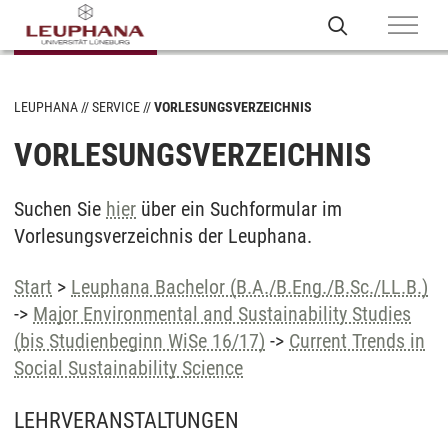
LEUPHANA
SERVICE
VORLESUNGSVERZEICHNIS
VORLESUNGSVERZEICHNIS
Suchen Sie
hier
über ein Suchformular im
Vorlesungsverzeichnis der Leuphana.
Start
>
Leuphana Bachelor (B.A./B.Eng./B.Sc./LL.B.)
->
Major Environmental and Sustainability Studies
(bis Studienbeginn WiSe 16/17)
->
Current Trends in
Social Sustainability Science
LEHRVERANSTALTUNGEN