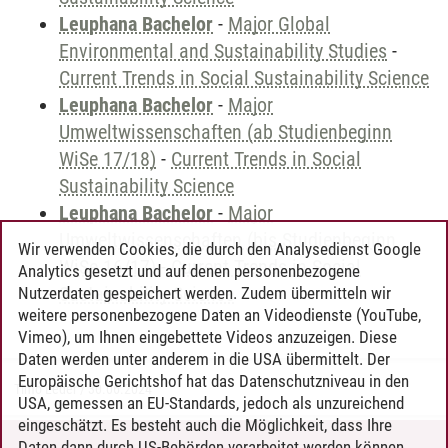
Leuphana Bachelor
-
Major Global
Environmental and Sustainability Studies
-
Current Trends in Social Sustainability Science
Leuphana Bachelor
-
Major
Umweltwissenschaften (ab Studienbeginn
WiSe 17/18)
-
Current Trends in Social
Sustainability Science
Leuphana Bachelor
-
Major
Umweltwissenschaften (bis Studienbeginn
Wir verwenden Cookies, die durch den Analysedienst Google
WiSe 16/17)
-
Current Trends in Social
Analytics gesetzt und auf denen personenbezogene
Sustainability Science
Nutzerdaten gespeichert werden. Zudem übermitteln wir
weitere personenbezogene Daten an Videodienste (YouTube,
Vimeo), um Ihnen eingebettete Videos anzuzeigen. Diese
Daten werden unter anderem in die USA übermittelt. Der
Europäische Gerichtshof hat das Datenschutzniveau in den
Timo Leder
/
30.06.2024
USA, gemessen an EU-Standards, jedoch als unzureichend
eingeschätzt. Es besteht auch die Möglichkeit, dass Ihre
Daten dann durch US-Behörden verarbeitet werden können.