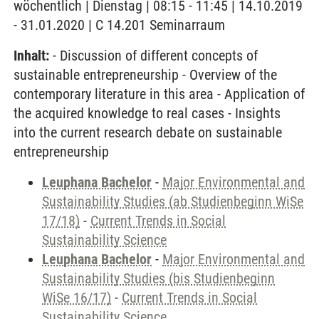
wöchentlich | Dienstag | 08:15 - 11:45 | 14.10.2019
- 31.01.2020 | C 14.201 Seminarraum
Inhalt:
- Discussion of different concepts of
sustainable entrepreneurship - Overview of the
contemporary literature in this area - Application of
the acquired knowledge to real cases - Insights
into the current research debate on sustainable
entrepreneurship
Leuphana Bachelor
-
Major Environmental and
Sustainability Studies (ab Studienbeginn WiSe
17/18)
-
Current Trends in Social
Sustainability Science
Leuphana Bachelor
-
Major Environmental and
Sustainability Studies (bis Studienbeginn
WiSe 16/17)
-
Current Trends in Social
Sustainability Science