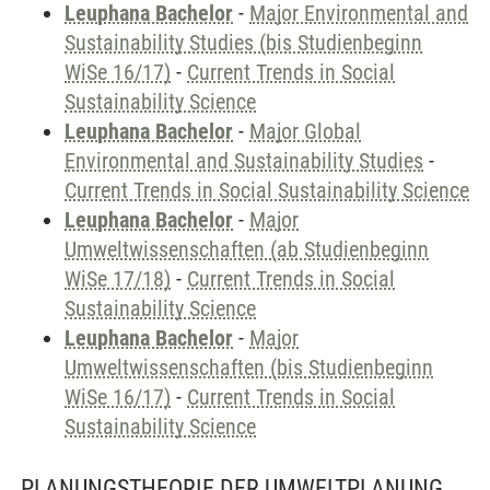
Leuphana Bachelor
-
Major Environmental and
Sustainability Studies (bis Studienbeginn
WiSe 16/17)
-
Current Trends in Social
Sustainability Science
Leuphana Bachelor
-
Major Global
Environmental and Sustainability Studies
-
Current Trends in Social Sustainability Science
Leuphana Bachelor
-
Major
Umweltwissenschaften (ab Studienbeginn
WiSe 17/18)
-
Current Trends in Social
Sustainability Science
Leuphana Bachelor
-
Major
Umweltwissenschaften (bis Studienbeginn
WiSe 16/17)
-
Current Trends in Social
Sustainability Science
PLANUNGSTHEORIE DER UMWELTPLANUNG