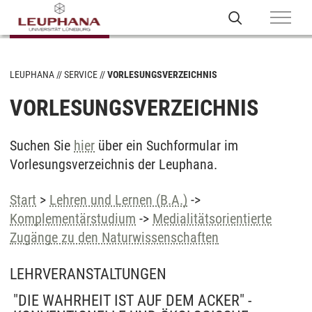
LEUPHANA
SERVICE
VORLESUNGSVERZEICHNIS
VORLESUNGSVERZEICHNIS
Suchen Sie
hier
über ein Suchformular im
Vorlesungsverzeichnis der Leuphana.
Start
>
Lehren und Lernen (B.A.)
->
Komplementärstudium
->
Medialitätsorientierte
Zugänge zu den Naturwissenschaften
LEHRVERANSTALTUNGEN
"DIE WAHRHEIT IST AUF DEM ACKER" -