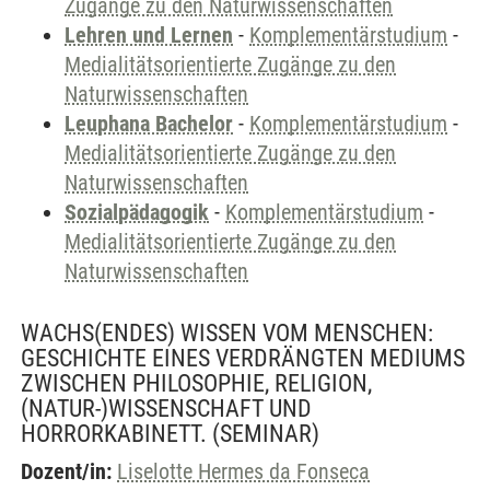
Zugänge zu den Naturwissenschaften
Lehren und Lernen
-
Komplementärstudium
-
Medialitätsorientierte Zugänge zu den
Naturwissenschaften
Leuphana Bachelor
-
Komplementärstudium
-
Medialitätsorientierte Zugänge zu den
Naturwissenschaften
Sozialpädagogik
-
Komplementärstudium
-
Medialitätsorientierte Zugänge zu den
Naturwissenschaften
WACHS(ENDES) WISSEN VOM MENSCHEN:
GESCHICHTE EINES VERDRÄNGTEN MEDIUMS
ZWISCHEN PHILOSOPHIE, RELIGION,
(NATUR-)WISSENSCHAFT UND
HORRORKABINETT.
(SEMINAR)
Dozent/in:
Liselotte Hermes da Fonseca