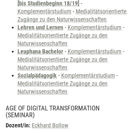
[bis Studienbeginn 18/19]
-
Komplementärstudium
-
Medialitätsorientierte
Zugänge zu den Naturwissenschaften
Lehren und Lernen
-
Komplementärstudium
-
Medialitätsorientierte Zugänge zu den
Naturwissenschaften
Leuphana Bachelor
-
Komplementärstudium
-
Medialitätsorientierte Zugänge zu den
Naturwissenschaften
Sozialpädagogik
-
Komplementärstudium
-
Medialitätsorientierte Zugänge zu den
Naturwissenschaften
AGE OF DIGITAL TRANSFORMATION
(SEMINAR)
Dozent/in:
Eckhard Bollow