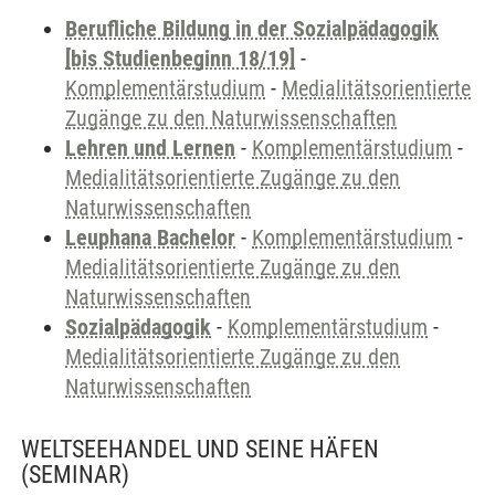
Berufliche Bildung in der Sozialpädagogik
[bis Studienbeginn 18/19]
-
Komplementärstudium
-
Medialitätsorientierte
Zugänge zu den Naturwissenschaften
Lehren und Lernen
-
Komplementärstudium
-
Medialitätsorientierte Zugänge zu den
Naturwissenschaften
Leuphana Bachelor
-
Komplementärstudium
-
Medialitätsorientierte Zugänge zu den
Naturwissenschaften
Sozialpädagogik
-
Komplementärstudium
-
Medialitätsorientierte Zugänge zu den
Naturwissenschaften
WELTSEEHANDEL UND SEINE HÄFEN
(SEMINAR)