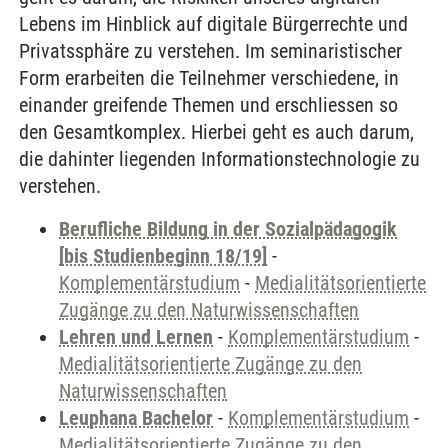
Lebens im Hinblick auf digitale Bürgerrechte und
Privatssphäre zu verstehen. Im seminaristischer
Form erarbeiten die Teilnehmer verschiedene, in
einander greifende Themen und erschliessen so
den Gesamtkomplex. Hierbei geht es auch darum,
die dahinter liegenden Informationstechnologie zu
verstehen.
Berufliche Bildung in der Sozialpädagogik
[bis Studienbeginn 18/19]
-
Komplementärstudium
-
Medialitätsorientierte
Zugänge zu den Naturwissenschaften
Lehren und Lernen
-
Komplementärstudium
-
Medialitätsorientierte Zugänge zu den
Naturwissenschaften
Leuphana Bachelor
-
Komplementärstudium
-
Medialitätsorientierte Zugänge zu den