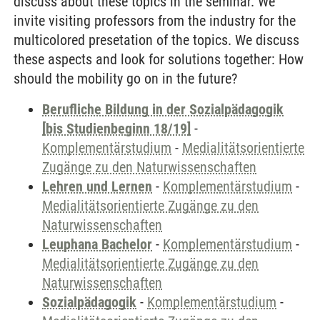
discuss about these topics in the seminar. We
invite visiting professors from the industry for the
multicolored presetation of the topics. We discuss
these aspects and look for solutions together: How
should the mobility go on in the future?
Berufliche Bildung in der Sozialpädagogik
[bis Studienbeginn 18/19]
-
Komplementärstudium
-
Medialitätsorientierte
Zugänge zu den Naturwissenschaften
Lehren und Lernen
-
Komplementärstudium
-
Medialitätsorientierte Zugänge zu den
Naturwissenschaften
Leuphana Bachelor
-
Komplementärstudium
-
Medialitätsorientierte Zugänge zu den
Naturwissenschaften
Sozialpädagogik
-
Komplementärstudium
-