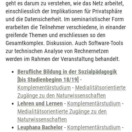
geht es darum zu verstehen, wie das Netz arbeitet,
einschliesslich der Implikationen für Privatsphäre
und die Datensicherheit. Im seminaristischer Form
erarbeiten die Teilnehmer verschiedene, in einander
greifende Themen und erschliessen so den
Gesamtkomplex. Diskussion. Auch Software-Tools
zur technischen Analyse von Rechnernetzen
werden im Rahmen der Veranstaltung behandelt.
Berufliche Bildung in der Sozialpädagogik
[bis Studienbeginn 18/19]
-
Komplementärstudium
-
Medialitätsorientierte
Zugänge zu den Naturwissenschaften
Lehren und Lernen
-
Komplementärstudium
-
Medialitätsorientierte Zugänge zu den
Naturwissenschaften
Leuphana Bachelor
-
Komplementärstudium
-