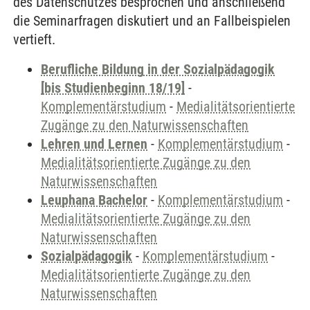
des Datenschutzes besprochen und anschließend
die Seminarfragen diskutiert und an Fallbeispielen
vertieft.
Berufliche Bildung in der Sozialpädagogik
[bis Studienbeginn 18/19]
-
Komplementärstudium
-
Medialitätsorientierte
Zugänge zu den Naturwissenschaften
Lehren und Lernen
-
Komplementärstudium
-
Medialitätsorientierte Zugänge zu den
Naturwissenschaften
Leuphana Bachelor
-
Komplementärstudium
-
Medialitätsorientierte Zugänge zu den
Naturwissenschaften
Sozialpädagogik
-
Komplementärstudium
-
Medialitätsorientierte Zugänge zu den
Naturwissenschaften