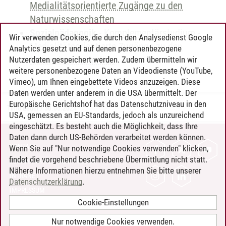
Medialitätsorientierte Zugänge zu den
Naturwissenschaften
Sozialpädagogik
-
Komplementärstudium
-
Wir verwenden Cookies, die durch den Analysedienst Google
Medialitätsorientierte Zugänge zu den
Analytics gesetzt und auf denen personenbezogene
Naturwissenschaften
Nutzerdaten gespeichert werden. Zudem übermitteln wir
weitere personenbezogene Daten an Videodienste (YouTube,
Vimeo), um Ihnen eingebettete Videos anzuzeigen. Diese
Daten werden unter anderem in die USA übermittelt. Der
Europäische Gerichtshof hat das Datenschutzniveau in den
Timo Leder
/
30.06.2024
USA, gemessen an EU-Standards, jedoch als unzureichend
eingeschätzt. Es besteht auch die Möglichkeit, dass Ihre
Daten dann durch US-Behörden verarbeitet werden können.
KONTAKT
Wenn Sie auf "Nur notwendige Cookies verwenden" klicken,
findet die vorgehend beschriebene Übermittlung nicht statt.
LEUPHANA ALS ARBEITGEBER
Nähere Informationen hierzu entnehmen Sie bitte unserer
INTRANET
Datenschutzerklärung
.
IMPRESSUM
Cookie-Einstellungen
DATENSCHUTZ
BARRIEREFREIHEIT
Nur notwendige Cookies verwenden.