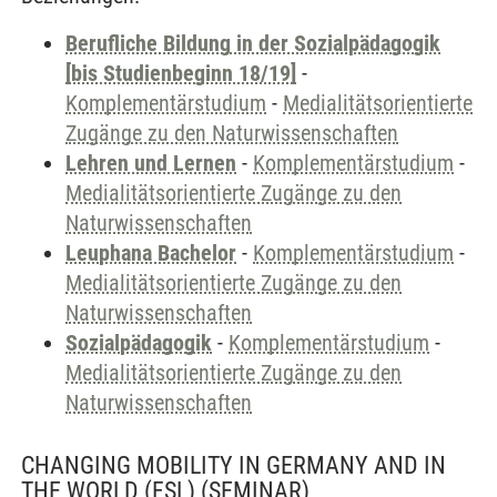
Berufliche Bildung in der Sozialpädagogik
[bis Studienbeginn 18/19]
-
Komplementärstudium
-
Medialitätsorientierte
Zugänge zu den Naturwissenschaften
Lehren und Lernen
-
Komplementärstudium
-
Medialitätsorientierte Zugänge zu den
Naturwissenschaften
Leuphana Bachelor
-
Komplementärstudium
-
Medialitätsorientierte Zugänge zu den
Naturwissenschaften
Sozialpädagogik
-
Komplementärstudium
-
Medialitätsorientierte Zugänge zu den
Naturwissenschaften
CHANGING MOBILITY IN GERMANY AND IN
THE WORLD (FSL)
(SEMINAR)