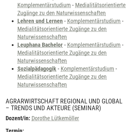
Komplementärstudium
-
Medialitätsorientierte
Zugänge zu den Naturwissenschaften
Lehren und Lernen
-
Komplementärstudium
-
Medialitätsorientierte Zugänge zu den
Naturwissenschaften
Leuphana Bachelor
-
Komplementärstudium
-
Medialitätsorientierte Zugänge zu den
Naturwissenschaften
Sozialpädagogik
-
Komplementärstudium
-
Medialitätsorientierte Zugänge zu den
Naturwissenschaften
AGRARWIRTSCHAFT REGIONAL UND GLOBAL
– TRENDS UND AKTEURE
(SEMINAR)
Dozent/in:
Dorothe Lütkemöller
Termin: